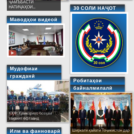
ҶАМЪБАСТИ
НАТИҶАҲОИ...
30 СОЛИ НАҶОТ
Маводҳои видеоӣ
Мудофиаи
гражданӣ
Робитаҳои
байналмилалӣ
КҲФ: Ҳамкориҳо бозҳам
тақвият ёфтаанд
Ширкати ҳайати Тоҷикистон дар
Илм ва фанноварӣ