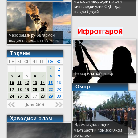
ҷаласаи идораҳои наҷоти
кишварҳои узви СҲШ дар
шаҳри Деҳлӣ
Ифротгароӣ
Чаро замин рӯ ба гармои
шадид овардааст? Илм чӣ...
Тақвим
ПН
ВТ
СР
ЧТ
ПТ
СБ
ВС
1
2
Терроризм вабои аср
3
4
5
6
7
8
9
10
11
12
13
14
15
16
Омор
17
18
19
20
21
22
23
24
25
26
27
28
29
30
June 2019
Ҳаводиси олам
Идомаи ҷаласаҳои
ҷамъбастии Комиссияҳои
ҳолатҳои...