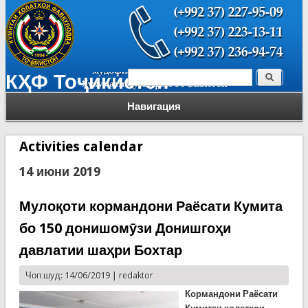
Поиск
КҲФ Тоҷикистон
Форма поиска
Навигация
Activities calendar
14 июни 2019
Мулоқоти кормандони Раёсати Кумита
бо 150 донишомӯзи Донишгоҳи
давлатии шаҳри Бохтар
Чоп шуд: 14/06/2019 |
redaktor
Кормандони Раёсати