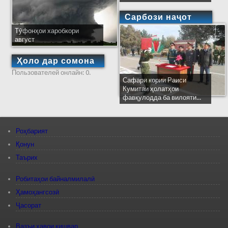
Сарбози наҷот
Тӯфонҳои харобкори
август
Ҳоло дар сомона
Пользователей онлайн: 0.
Сафари кории Раиси
Кумитаи ҳолатҳои
фавқулодда ба вилояти...
Роҳбарият
Қонун
Таърих
Робитаҳои байналмилалӣ
Ҳамоҳангсозӣ
Ҷасорат
Вазъи ҳавои кишвар