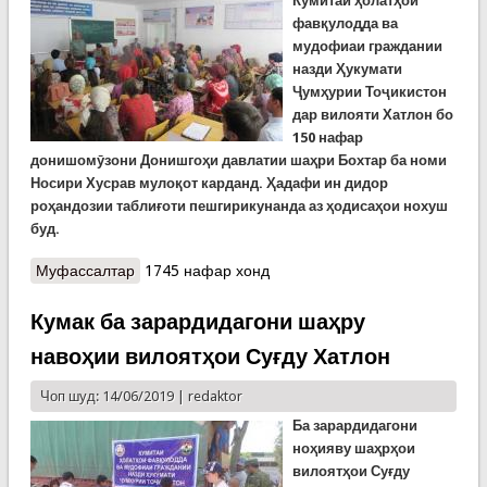
Кумитаи ҳолатҳои
фавқулодда ва
мудофиаи граждании
назди Ҳукумати
Ҷумҳурии Тоҷикистон
дар вилояти Хатлон бо
150 нафар
донишомӯзони Донишгоҳи давлатии шаҳри Бохтар ба номи
Носири Хусрав мулоқот карданд. Ҳадафи ин дидор
роҳандозии таблиғоти пешгирикунанда аз ҳодисаҳои нохуш
буд.
Муфассалтар
о Мулоқоти кормандони Раёсати Кумита бо 150
1745 нафар хонд
донишомӯзи Донишгоҳи давлатии шаҳри Бохтар
Кумак ба зарардидагони шаҳру
навоҳии вилоятҳои Суғду Хатлон
Чоп шуд: 14/06/2019 |
redaktor
Ба зарардидагони
ноҳияву шаҳрҳои
вилоятҳои Суғду