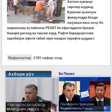
Хатлон кумакҳо
сарозер шуданд.
Кумитаи ҳолатҳои
фавқулодда баъди
омӯзиши вазъ якҷо бо
шариконаш аз паймони РЕАКТ ба офатзадагон ёриҳои
башарӣ расонд ва тақсим кард. Рафти барқарорсозии
харобиҳои офоти табиӣ зери назарат гирифта шудааст.
Муфассалтар
о Кумак ба зарардидагони шаҳру навоҳии
2185 нафар хонд
вилоятҳои Суғду Хатлон
Ахбори рӯз
Бо Пешво
Президенти Ҷумҳурии
КҲФ: ҶАЛАСАИ ҲАЙАТИ
Тоҷикистон ба Раиси...
МУШОВАРА ОИД БА