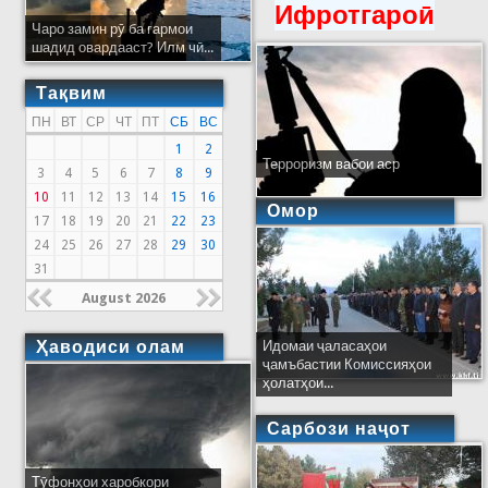
Ифротгароӣ
Чаро замин рӯ ба гармои
шадид овардааст? Илм чӣ...
Тақвим
ПН
ВТ
СР
ЧТ
ПТ
СБ
ВС
1
2
Терроризм вабои аср
3
4
5
6
7
8
9
10
11
12
13
14
15
16
Омор
17
18
19
20
21
22
23
24
25
26
27
28
29
30
31
August 2026
Ҳаводиси олам
Идомаи ҷаласаҳои
ҷамъбастии Комиссияҳои
ҳолатҳои...
Сарбози наҷот
Тӯфонҳои харобкори