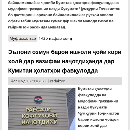
байналмилалӣ аз ҷониби Кумитаи ҳолатҳои фавқулодда ва
мудофиаи граждании назди Ҳукумати Ҷумҳурии Тоҷикистон
бо дастгирии шарикони байналмилалӣ аз рӯзҳои аввали
офати табиӣ мунтазам кумак дар шакли маводи ғизоӣ ва
ғайриғизоӣ расонида мешавад
.
Муфассалтар
о Кумак ба сокинони осебдидаи шаҳри Ваҳдат
1435 нафар хонд
ва ноҳияи Рӯдакӣ
Эълони озмун барои ишғоли ҷойи кори
холӣ дар вазифаи наҷотдиҳанда дар
Кумитаи ҳолатҳои фавқулодда
Чоп шуд: 02/09/2023 |
redaktor
К
умитаи ҳолатҳои
фавқулодда ва
мудофиаи граждании
назди Ҳукумати
Ҷумҳурии Тоҷикистон
барои ишғоли ҷойҳои
кории холӣ дар