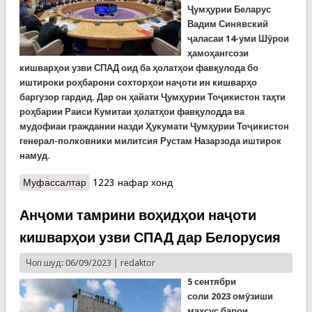
Ҷумҳурии Беларус
Вадим Синявский
ҷаласаи 14-уми Шӯрои
ҳамоҳангсози
кишварҳои узви СПАД оид ба ҳолатҳои фавқулода бо
иштироки роҳбарони сохторҳои наҷоти ин кишварҳо
баргузор гардид. Дар он ҳайати Ҷумҳурии Тоҷикистон таҳти
роҳбарии Раиси Кумитаи ҳолатҳои фавқулодда ва
мудофиаи граждании назди Ҳукумати Ҷумҳурии Тоҷикистон
генерал-полковники милитсия Рустам Назарзода иштирок
намуд.
Муфассалтар
о Ҷаласаи 14-уми Шӯрои ҳамоҳангсози
1223 нафар хонд
кишварҳои узви СПАД оид ба ҳолатҳои
фавқулода дар Минс баргузор шуд
Анҷоми тамрини воҳидҳои наҷоти
кишварҳои узви СПАД дар Белорусия
Чоп шуд: 06/09/2023 |
redaktor
5 сентябр
и
соли
2023
омӯзиши
махсус барои