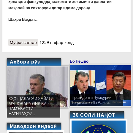
ҳолатҳои фавқулодда, мақомоти ҳокимияти давлатии
маҳаллӣ ва сохторҳои дигар идома доранд.
Шаҳри Ваҳдат...
Муфассалтар
о Идомаи корҳои рафъи паёмадҳои офати
1259 нафар хонд
табиӣ дар навоҳии осебдида
Ахбори рӯз
Бо Пешво
Президенти Ҷумҳурии
КҲФ: ҶАЛАСАИ ҲАЙАТИ
Тоҷикистон ба Раиси...
МУШОВАРА ОИД БА
ҶАМЪБАСТИ
НАТИҶАҲОИ...
30 СОЛИ НАҶОТ
Маводҳои видеоӣ