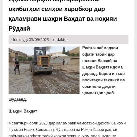
оқибатҳои селҳои харобкор дар
қаламрави шаҳри Ваҳдат ва ноҳияи
Рӯдакӣ
Чоп шуд: 05/09/2023 |
redaktor
Рафъи паёмадҳои
офати табиӣ дар
ноҳияи Варзоб ва
шаҳри Ваҳдат идома
доранд. Барои ин кор
воситаҳои техникӣ ва
сокинони деҳоти
ҷамоатҳои ҷалб
шудаанд.
Шаҳри Ваҳдат
4 сентябри соли 2023 дар қаламрави ҷамоатҳои деҳоти ба номи
Нуъмон Розиқ, Симиганҷ, Чӯянгарон ва Ромит барои рафъи
паёмадҳои офати табиӣ корҳои зерин анҷом дода шуданд: