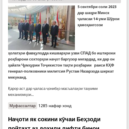
5 сентябри соли 2023
дар шаҳри Минск
ҷаласаи 14-уми Шӯрои
ҳамоҳангсози
ҳолатҳои
фавқулодда
кишварҳои узви СПАД бо иштироки
роҳбарони сохторҳои наҷот баргузор мегардад, ки дар он
ҳайати Ҷумҳурии Тоҷикистон таҳти роҳбарии
раиси КҲФ
генерал-полковники милитсия Р
устам
Назарзода
ширкат
мекунанд.
Қарор аст дар ҷаласа ҷонибҳо масъалаҳои таҳкими
механизмҳои...
Муфассалтар
о Ҳайати Тоҷикистон дар ҷаласаи 14-уми Шӯрои
1285 нафар хонд
ҳамоҳангсози ҳолатҳои фавқулодда кишварҳои
узви СПАД иштирок мекунад
Наҷоти як сокини кӯчаи Беҳзоди
пойтахт аз дохили лифти бинои