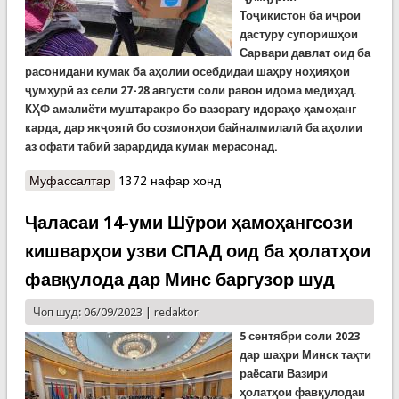
Тоҷикистон
ба
иҷрои
дастуру супоришҳои
Сарвари давлат оид ба
расонидани кумак ба аҳолии осебдидаи шаҳру ноҳияҳои
ҷумҳурӣ аз сели 27-28 августи соли равон идома
медиҳад.
КҲФ амалиёти муштаракро бо вазорату идораҳо ҳамоҳанг
карда, дар якҷоягӣ бо созмонҳои байналмилалӣ ба аҳолии
аз офати табиӣ зарардида кумак мерасонад.
Муфассалтар
о Хонаводаҳои осебдида аз сел кумакҳои
1372 нафар хонд
башарӣ дарёфт мекунанд
Ҷаласаи 14-уми Шӯрои ҳамоҳангсози
кишварҳои узви СПАД оид ба ҳолатҳои
фавқулода дар Минс баргузор шуд
Чоп шуд: 06/09/2023 |
redaktor
5 сентябри соли 2023
дар шаҳри Минск таҳти
раёсати Вазири
ҳолатҳои фавқулодаи