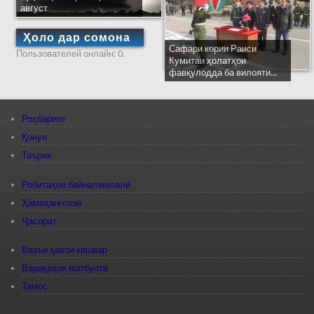
август
Ҳоло дар сомона
Сафари кории Раиси
Пользователей онлайн: 0.
Кумитаи ҳолатҳои
фавқулодда ба вилояти...
Роҳбарият
Қонун
Таърих
Робитаҳои байналмилалӣ
Ҳамоҳангсозӣ
Ҷасорат
Вазъи ҳавои кишвар
Варақаҳои матбуотӣ
Тамос