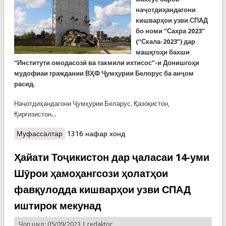
наҷотдиҳандагони
кишварҳои узви СПАД
бо номи “Сахра 2023”
(“Скала-2023”) дар
машқгоҳи бахши
“Институти омодасозӣ ва такмили ихтисос”-и Донишгоҳи
мудофиаи граждании ВҲФ Ҷумҳурии Белорус ба анҷом
расид.
Наҷотдиҳандагони Ҷумҳурии Беларус, Қазоқистон,
Қирғизистон...
Муфассалтар
о Анҷоми тамрини воҳидҳои наҷоти кишварҳои
1316 нафар хонд
узви СПАД дар Белорусия
Ҳайати Тоҷикистон дар ҷаласаи 14-уми
Шӯрои ҳамоҳангсози ҳолатҳои
фавқулодда кишварҳои узви СПАД
иштирок мекунад
Чоп шуд: 05/09/2023 |
redaktor