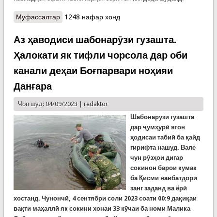
Муфассалтар
о Идома корҳои бартарафсозии оқибатҳои
1248 нафар хонд
селҳои харобкор дар қаламрави шаҳри Ваҳдат
ва ноҳияи Рӯдакӣ
Аз ҳаводиси шабонарӯзи гузашта.
Ҳалокати як тифли чорсола дар оби
канали деҳаи Боғпарвари ноҳияи
Данғара
Чоп шуд: 04/09/2023 |
redaktor
Шабонарӯзи гузашта
дар ҷумҳурӣ ягон
ҳодисаи табиӣ ба қайд
гирифта нашуд. Вале
чун рӯзҳои дигар
сокинон барои кумак
ба Қисми навбатдорӣ
занг заданд ва ёрӣ
хостанд. Чунончӣ, 4 сентябри соли 2023 соати 00:9 дақиқаи
вақти маҳаллӣ як сокини хонаи 33 кӯчаи ба номи Малика