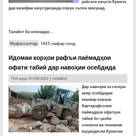
раёсати наҷоти Кумита
дар вазифаи наҷотдиҳанда озмун эълон мекунад.
Т
алабот ба номзадҳо...
Муфассалтар
о Эълони озмун барои ишғоли ҷойи кори холӣ
1635 нафар хонд
дар вазифаи наҷотдиҳанда дар Кумитаи
ҳолатҳои фавқулодда
Идомаи корҳои рафъи паёмадҳои
офати табиӣ дар навоҳии осебдида
Чоп шуд: 01/09/2023 |
redaktor
Дар навоҳии аз селҳои
ахир осебдидаи
кишвар корҳои
бартарафсозии
паёмадҳои офатҳои
табиӣ бо ҷалби
сокинон ва техникаи
муҳандисии Кумитаи