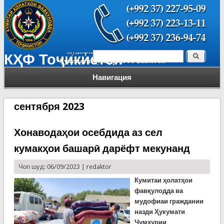
Поиск
КҲФ Тоҷикистон
Форма поиска
Навигация
сентября 2023
Хонаводаҳои осебдида аз сел
кумакҳои башарӣ дарёфт мекунанд
Чоп шуд: 06/09/2023 |
redaktor
Кумитаи ҳолатҳои
фавқулодда ва
мудофиаи граждании
назди Ҳукумати
Ҷумҳурии