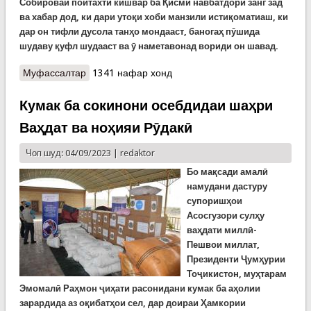
Собироваи пойтахти кишвар ба Қисми навбатдорӣ занг зад
ва хабар дод, ки дари утоқи хоби манзили истиқоматиаш, ки
дар он тифли дусола танҳо мондааст, баногаҳ пӯшида
шудаву қуфл шудааст ва ӯ наметавонад вориди он шавад.
Муфассалтар
о Аз ҳаводиси шабонарӯзи гузашта. Ҳалокати як
1341 нафар хонд
тифли чорсола дар оби канали деҳаи
Боғпарвари ноҳияи Данғара
Кумак ба сокинони осебдидаи шаҳри
Ваҳдат ва ноҳияи Рӯдакӣ
Чоп шуд: 04/09/2023 |
redaktor
Бо мақсади амалӣ
намудани дастуру
супоришҳои
Асосгузори сулҳу
ваҳдати миллӣ-
Пешвои миллат,
Президенти Ҷумҳурии
Тоҷикистон, муҳтарам
Эмомалӣ Раҳмон ҷиҳати расонидани кумак ба аҳолии
зарардида аз оқибатҳои сел, дар доираи Ҳамкории