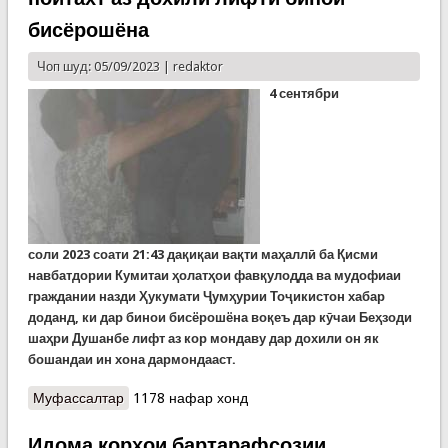
бисёрошёна
Чоп шуд: 05/09/2023 |
redaktor
4 сентябр
и
соли
2023
соати
21:43
дақиқаи вақти маҳаллӣ ба Қисми
навбатдории Кумитаи ҳолатҳои фавқулодда ва мудофиаи
граждании назди Ҳукумати Ҷумҳурии Тоҷикистон хабар
доданд, ки дар бинои бисёрошёна воқеъ дар кӯчаи Беҳзоди
шаҳри Душанбе лифт аз кор мондаву дар дохили он як
бошандаи ин хона дармондааст.
Муфассалтар
о Наҷоти як сокини кӯчаи Беҳзоди пойтахт аз
1178 нафар хонд
дохили лифти бинои бисёрошёна
Идома корҳои бартарафсозии