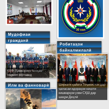
Мудофиаи
гражданӣ
Робитаҳои
байналмилалӣ
КҲФ: Ҳамкориҳо бозҳам
тақвият ёфтаанд
Ширкати ҳайати Тоҷикистон дар
Илм ва фанноварӣ
ҷаласаи идораҳои наҷоти
кишварҳои узви СҲШ дар
шаҳри Деҳлӣ