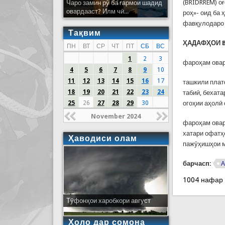
(BRIDRREM) о
Чаро замин рӯ ба гармои шадид
овардааст? Илм чӣ...
роҳ»- оид ба
фавқулодаро 
Тақвим
ҲАДАФҲОИ B
ПН
ВТ
СР
ЧТ
ПТ
СБ
ВС
1
2
3
фароҳам овар
4
5
6
7
8
9
10
11
12
13
14
15
16
17
ташкили плат
18
19
20
21
22
23
24
табиӣ, бехат
25
26
27
28
29
30
огоҳии аҳолӣ
November 2024
фароҳам овар
хатари офатҳо
Ҳаводиси олам
пажӯҳишҳои 
барчасп:
А
1004 нафар
Тӯфонҳои харобкори август
Ҳоло дар сомона