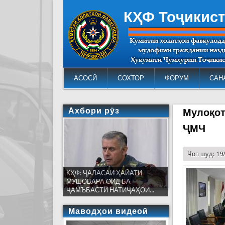
КҲФ Тоҷикис
АСОСӢ
СОХТОР
ФОРУМ
САН
Ахбори рӯз
Мулоқот
ҶМЧ
Чоп шуд: 19
КҲФ: ҶАЛАСАИ ҲАЙАТИ
МУШОВАРА ОИД БА
ҶАМЪБАСТИ НАТИҶАҲОИ...
Маводҳои видеоӣ