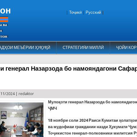
тон
|
Тоҷикӣ
|
Русский
|
АДҲОИ МЕЪЁРИИ ҲУҚУҚӢ
СТРАТЕГИЯИ МИЛЛӢ
ҶОЙИ КОР
и генерал Назарзода бо намояндагони Сафа
/11/2024 |
redaktor
Мулоқоти генерал Назарзода бо намояндаго
ҶМЧ
18 ноябри соли 2024 Раиси Кумитаи ҳолатҳо
ва мудофиаи граждании назди Ҳукумати Ҷу
Тоҷикистон генерал-полковники милитсия Р