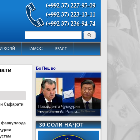
Поиск
Форма поиска
И ХОЛӢ
ТАМОС
REACT
Бо Пешво
рати
ни Сафарати
Президенти Ҷумҳурии
Тоҷикистон ба Раиси...
и фавқуллода
30 СОЛИ НАҶОТ
мҳурии
устам