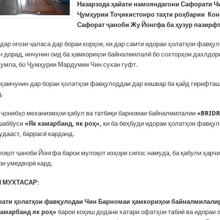
Назарзода ҳайати намояндагони Сафорати Ч
Ҷумҳурии Тоҷикистонро таҳти роҳбарии Ко
Сафорат ҷаноби Жу Йонгфа ба ҳузур пазирфт
дар оғози ҷаласа дар бораи корҳое, ки дар самти идораи ҳолатҳои фавқу
н дорад, инчунин оид ба ҳамкориҳои байналмилалӣ бо сохторҳои дахлдор
 ҷумла, бо Ҷумҳурии Мардумии Чин сухан гуфт.
ҳамчунин дар бораи ҳолатҳои фавқулоддаи дар кишвар ба қайд гирифта
.
 ҷонибҳо механизмҳои қабул ва татбиқи барномаи байналмилалии
«BRID
ашаббуси
«Як камарбанд, як роҳ»,
ки ба беҳбуди идораи ҳолатҳои фавқу
удааст, баррасӣ карданд.
лоқот ҷаноби Йонгфа барои мулоқот изҳори сипос намуда, ба қабули ҳарчи
ри умедворӣ кард.
 МУХТАСАР:
рати ҳолатҳои фавқулодаи Чин Барномаи ҳамкориҳои байналмилали
камарбанд як роҳ»
барои коҳиш додани хатари офатҳои табиӣ ва идораи 