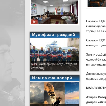
Сарвари КҲФ 
кишвар ҷараё
хориҷӣ ва аз
Мудофиаи гражданӣ
Сарвари КҲФ 
маълумот дод
Зимни вохӯрӣ
чаҳорчӯби т
КҲФ: Ҳамкориҳо бозҳам тақвият
нигаронида ш
ёфтаанд
Дар поёни му
Илм ва фанноварӣ
барнома изҳо
МАЪЛУМОТИ
Ахиран Вазо
доираи «Як 