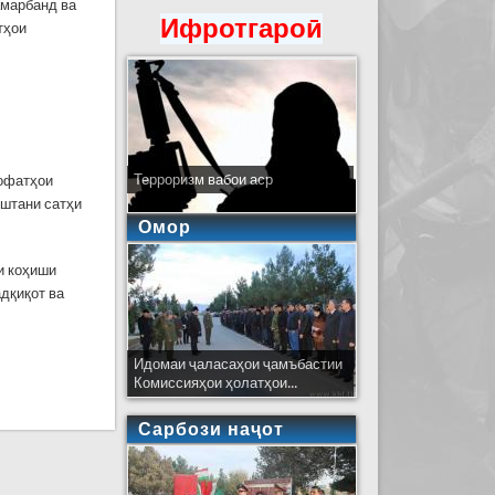
амарбанд ва
Ифротгароӣ
тҳои
Терроризм вабои аср
 офатҳои
оштани сатҳи
Омор
и коҳиши
адқиқот ва
Идомаи ҷаласаҳои ҷамъбастии
Комиссияҳои ҳолатҳои...
Сарбози наҷот