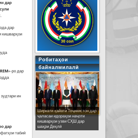
ин дар
нсули
.
лода дар
и кишварҳои
шуда
Робитаҳои
байналмилалӣ
RREM
»-ро дар
лодда
 зудтари ин
Ширкати ҳайати Тоҷикистон дар
ҷаласаи идораҳои наҷоти
кишварҳои узви СҲШ дар
ро дар
шаҳри Деҳлӣ
офатҳои табиӣ