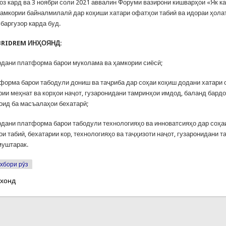
ғоз кард ва 3 ноябри соли 2021 аввалин Форуми вазирони кишварҳои «Як к
 ҳамкории байналмилалӣ дар коҳиши хатари офатҳои табиӣ ва идораи ҳола
баргузор карда буд.
RIDREM ИНҲОЯНД:
дани платформа барои муколама ва ҳамкории сиёсӣ;
форма барои табодули дониш ва таҷриба дар соҳаи коҳиш додани хатари
арии меҳнат ва корҳои наҷот, гузаронидани тамринҳои имдод, баланд бард
 оид ба масъалаҳои бехатарӣ;
дани платформа барои табодули технологияҳо ва инноватсияҳо дар соҳа
и табиӣ, бехатарии кор, технологияҳо ва таҷҳизоти наҷот, гузаронидани т
муштарак.
хбори рӯз
 хонд