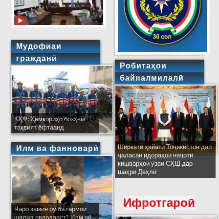
Мудофиаи
гражданӣ
Робитаҳои
байналмилалӣ
КҲФ: Ҳамкориҳо бозҳам
тақвият ёфтаанд
Ширкати ҳайати Тоҷикистон дар
Илм ва фанноварӣ
ҷаласаи идораҳои наҷоти
кишварҳои узви СҲШ дар
шаҳри Деҳлӣ
Ифротгароӣ
Чаро замин рӯ ба гармои
шадид овардааст? Илм чӣ...