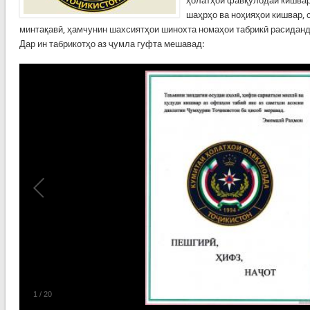
ҳолатҳои фавқулодаи кишварҳ
шаҳрҳо ва ноҳияҳои кишвар,
минтақавӣ, ҳамчунин шахсиятҳои шинохта номаҳои табрикӣ расидан
Дар ин табрикотҳо аз ҷумла гуфта мешавад:
1
/
20