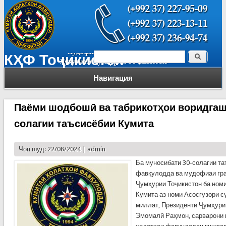
Поиск
КҲФ Тоҷикистон
Форма поиска
Навигация
Паёми шодбошӣ ва табрикотҳои воридгашт
солагии таъсисёбии Кумита
Чоп шуд: 22/08/2024 |
admin
Ба муносибати 30-солагии т
фавқулодда ва мудофиаи гр
Ҷумҳурии Тоҷикистон ба номи
Кумита аз номи Асосгузори с
миллат, Президенти Ҷумҳури
Эмомалӣ Раҳмон, сарварони 