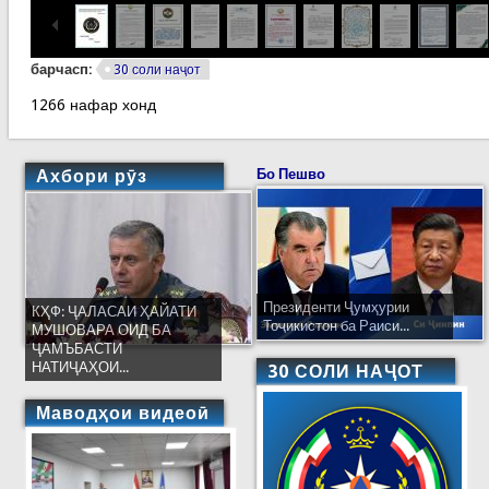
барчасп:
30 соли наҷот
1266 нафар хонд
Ахбори рӯз
Бо Пешво
Президенти Ҷумҳурии
КҲФ: ҶАЛАСАИ ҲАЙАТИ
Тоҷикистон ба Раиси...
МУШОВАРА ОИД БА
ҶАМЪБАСТИ
НАТИҶАҲОИ...
30 СОЛИ НАҶОТ
Маводҳои видеоӣ