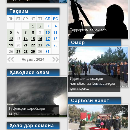
Тақвим
ПН
ВТ
СР
ЧТ
ПТ
СБ
ВС
1
2
3
4
Терроризм вабои аср
5
6
7
8
9
10
11
12
13
14
15
16
17
18
Омор
19
20
21
22
23
24
25
26
27
28
29
30
31
August 2024
Ҳаводиси олам
Идомаи ҷаласаҳои
ҷамъбастии Комиссияҳои
ҳолатҳои...
Сарбози наҷот
Тӯфонҳои харобкори
август
Ҳоло дар сомона