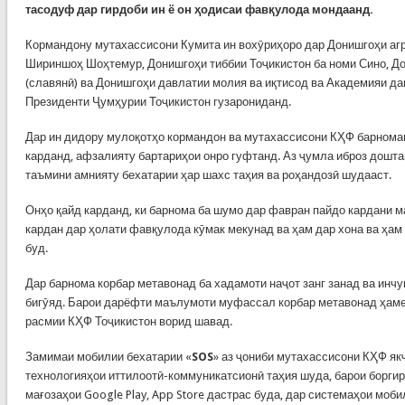
тасодуф дар гирдоби ин ё он ҳодисаи фавқулода мондаанд.
Кормандону мутахассисони Кумита ин вохӯриҳоро дар Донишгоҳи агр
Шириншоҳ Шоҳтемур, Донишгоҳи тиббии Тоҷикистон ба номи Сино, До
(славянӣ) ва Донишгоҳи давлатии молия ва иқтисод ва Академияи да
Президенти Ҷумҳурии Тоҷикистон гузарониданд.
Дар ин дидору мулоқотҳо кормандон ва мутахассисони КҲФ барнома
карданд, афзалияту бартариҳои онро гуфтанд. Аз ҷумла иброз доштан
таъмини амнияту бехатарии ҳар шахс таҳия ва роҳандозӣ шудааст.
Онҳо қайд карданд, ки барнома ба шумо дар фавран пайдо кардани м
кардан дар ҳолати фавқулода кӯмак мекунад ва ҳам дар хона ва ҳам
буд.
Дар барнома корбар метавонад ба хадамоти наҷот занг занад ва инч
бигӯяд. Барои дарёфти маълумоти муфассал корбар метавонад ҳаме
расмии КҲФ Тоҷикистон ворид шавад.
Замимаи мобилии бехатарии «
SOS
» аз ҷониби мутахассисони КҲФ як
технологияҳои иттилоотӣ-коммуникатсионӣ таҳия шуда, барои боргир
мағозаҳои Google Play, App Store дастрас буда, дар системаҳои моби