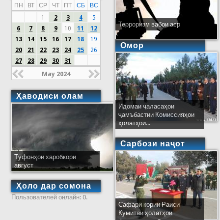
ПН
ВТ
СР
ЧТ
ПТ
СБ
ВС
1
2
3
4
5
Терроризм вабои аср
6
7
8
9
10
11
12
13
14
15
16
17
18
19
Омор
20
21
22
23
24
25
26
27
28
29
30
31
May 2024
Ҳаводиси олам
Идомаи ҷаласаҳои
ҷамъбастии Комиссияҳои
ҳолатҳои...
Сарбози наҷот
Тӯфонҳои харобкори
август
Ҳоло дар сомона
Пользователей онлайн: 0.
Сафари кории Раиси
Кумитаи ҳолатҳои