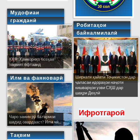
Мудофиаи
гражданӣ
Робитаҳои
байналмилалӣ
КҲФ: Ҳамкориҳо бозҳам
тақвият ёфтаанд
Ширкати ҳайати Тоҷикистон дар
Илм ва фанноварӣ
ҷаласаи идораҳои наҷоти
кишварҳои узви СҲШ дар
шаҳри Деҳлӣ
Ифротгароӣ
Чаро замин рӯ ба гармои
шадид овардааст? Илм чӣ...
Тақвим