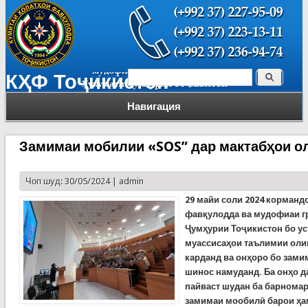
Поиск
КҲФ Тоҷикистон
Форма поиска
Навигация
Замимаи мобилии «SOS” дар мактабҳои о
Чоп шуд: 30/05/2024 |
admin
29 майи соли 2024 корманд
фавқулодда ва мудофиаи г
Ҷумҳурии Тоҷикистон бо у
муассисаҳои таълимии оли
карданд ва онҳоро бо зам
шинос намуданд. Ба онҳо д
пайваст шудан ба барномар
замимаи мообилӣ барои ҳам