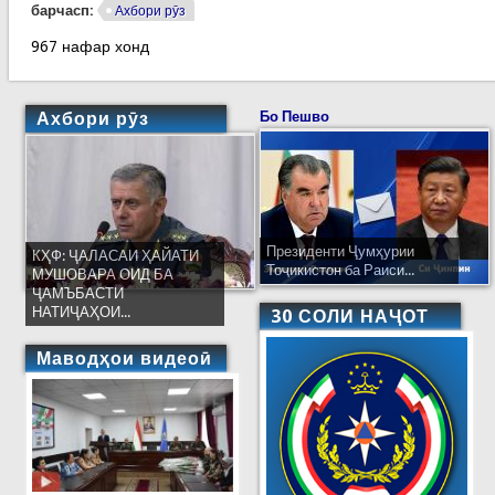
барчасп:
Ахбори рӯз
967 нафар хонд
Ахбори рӯз
Бо Пешво
Президенти Ҷумҳурии
КҲФ: ҶАЛАСАИ ҲАЙАТИ
Тоҷикистон ба Раиси...
МУШОВАРА ОИД БА
ҶАМЪБАСТИ
НАТИҶАҲОИ...
30 СОЛИ НАҶОТ
Маводҳои видеоӣ