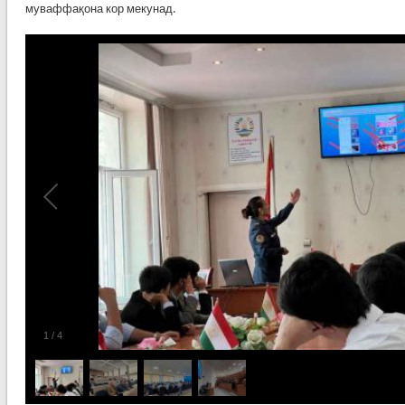
муваффақона кор мекунад.
1
/
4