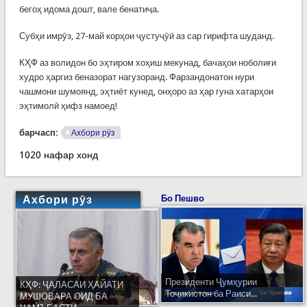
бегоҳ идома дошт, вале бенатиҷа.
Субҳи имрӯз, 27-май корҳои ҷустуҷӯӣ аз сар гирифта шуданд.
КҲФ аз волидон бо эҳтиром хоҳиш мекунад, бачаҳои ноболиғи
худро ҳаргиз беназорат нагузоранд. Фарзандонатон нури
чашмони шумоянд, эҳтиёт кунед, онҳоро аз ҳар гуна хатарҳои
эҳтимолӣ ҳифз намоед!
барчасп:
Ахбори рӯз
1020 нафар хонд
Ахбори рӯз
Бо Пешво
Президенти Ҷумҳурии
КҲФ: ҶАЛАСАИ ҲАЙАТИ
Тоҷикистон ба Раиси...
МУШОВАРА ОИД БА