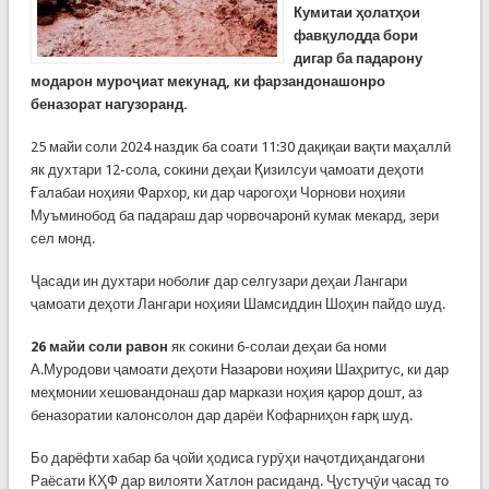
Кумитаи ҳолатҳои
фавқулодда бори
дигар ба падарону
модарон муроҷиат мекунад, ки фарзандонашонро
беназорат нагузоранд.
25 майи соли 2024 наздик ба соати 11:30 дақиқаи вақти маҳаллӣ
як духтари 12-сола, сокини деҳаи Қизилсуи ҷамоати деҳоти
Ғалабаи ноҳияи Фархор, ки дар чарогоҳи Чорнови ноҳияи
Муъминобод ба падараш дар чорвочаронӣ кумак мекард, зери
сел монд.
Ҷасади ин духтари ноболиғ дар селгузари деҳаи Лангари
ҷамоати деҳоти Лангари ноҳияи Шамсиддин Шоҳин пайдо шуд.
26 майи соли равон
як сокини 6-солаи деҳаи ба номи
А.Муродови ҷамоати деҳоти Назарови ноҳияи Шаҳритус, ки дар
меҳмонии хешовандонаш дар маркази ноҳия қарор дошт, аз
беназоратии калонсолон дар дарёи Кофарниҳон ғарқ шуд.
Бо дарёфти хабар ба ҷойи ҳодиса гурӯҳи наҷотдиҳандагони
Раёсати КҲФ дар вилояти Хатлон расиданд. Ҷустуҷӯи ҷасад то