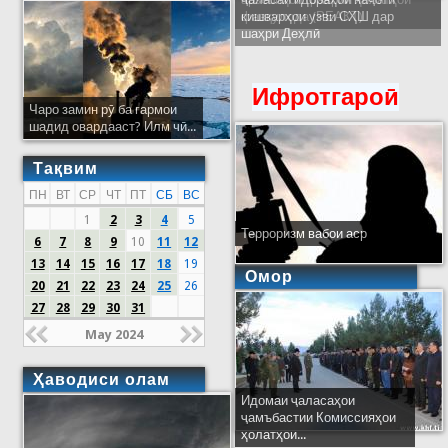
кишварҳои узви СҲШ дар
шаҳри Деҳлӣ
Ифротгароӣ
Чаро замин рӯ ба гармои
шадид овардааст? Илм чӣ...
Тақвим
ПН
ВТ
СР
ЧТ
ПТ
СБ
ВС
1
2
3
4
5
Терроризм вабои аср
6
7
8
9
10
11
12
13
14
15
16
17
18
19
Омор
20
21
22
23
24
25
26
27
28
29
30
31
May 2024
Ҳаводиси олам
Идомаи ҷаласаҳои
ҷамъбастии Комиссияҳои
ҳолатҳои...