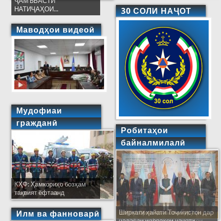
ҶАМЪБАСТИ
НАТИҶАҲОИ...
30 СОЛИ НАҶОТ
Маводҳои видеоӣ
Мудофиаи
гражданӣ
Робитаҳои
байналмилалӣ
КҲФ: Ҳамкориҳо бозҳам
тақвият ёфтаанд
Ширкати ҳайати Тоҷикистон дар
Илм ва фанноварӣ
ҷаласаи идораҳои наҷоти