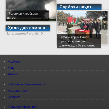
Сарбози наҷот
Тӯфонҳои харобкори
август
Ҳоло дар сомона
Пользователей онлайн: 0.
Сафари кории Раиси
Кумитаи ҳолатҳои
фавқулодда ба вилояти...
Роҳбарият
Қонун
Таърих
Робитаҳои байналмилалӣ
Ҳамоҳангсозӣ
Ҷасорат
Вазъи ҳавои кишвар