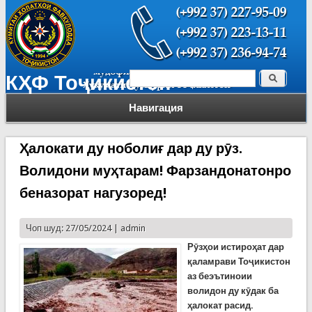
Поиск
КҲФ Тоҷикистон
Форма поиска
Навигация
Ҳалокати ду ноболиғ дар ду рӯз.
Волидони муҳтарам! Фарзандонатонро
беназорат нагузоред!
Чоп шуд: 27/05/2024 |
admin
Рӯзҳои истироҳат дар
қаламрави Тоҷикистон
аз беэътиноии
волидон ду кӯдак ба
ҳалокат расид.