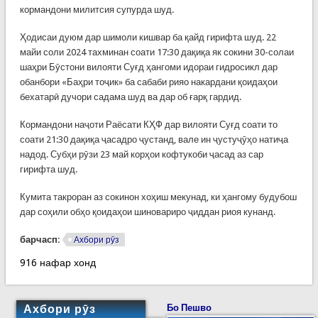
кормандони милитсия супурда шуд.
Ҳодисаи дуюм дар шимоли кишвар ба қайд гирифта шуд. 22
майи соли 2024 тахминан соати 17:30 дақиқа як сокини 30-солаи
шаҳри Бӯстони вилояти Суғд ҳангоми идораи гидросикл дар
обанбори «Баҳри тоҷик» ба сабаби рияо накардани қоидаҳои
бехатарӣ дучори садама шуд ва дар об ғарқ гардид.
Кормандони наҷоти Раёсати КҲФ дар вилояти Суғд соати то
соати 21:30 дақиқа ҷасадро ҷустанд, вале ин ҷустуҷӯҳо натиҷа
надод. Субҳи рӯзи 23 май корҳои кофтукоби ҷасад аз сар
гирифта шуд.
Кумита такроран аз сокинон хоҳиш мекунад, ки ҳангому будубош
дар соҳили обҳо қоидаҳои шиновариро ҷиддан риоя кунанд.
барчасп:
Ахбори рӯз
916 нафар хонд
Ахбори рӯз
Бо Пешво