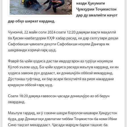
назди Ҳукумати
Ҷумҳурии Тоҷикистон
дар ду амалиёти наҷот
дар обҳо ширкат карданд.
Чунончӣ, 22 майи соли 2024 соати 12:20 дақиқаи вақти маҳаллӣ
ба Қисми навбатдории КҲФ хабар расид, ки дар селгузари деҳаи
Сафобахши ҷамоати деҳоти Сафобахши ноҳияи Данғара як
шаҳрванди хориҷӣ ғарқ шуд.
Фаврӣ ба ҷойи ҳодиса дастаи имдодгарон аз гурӯҳи ноҳияҳои
Кӯлоб эъзом шуд. Ба ҷойи ҳодиса расида маълум карданд, ки ин
ҳодиса замоне рух додааст, ки донишҷӯён оббозӣ мекарданд.
Дӯстонаш гуфтанд, ки бар асари беэҳтиётӣ ва риоя накардани
қоидаҳои оббозӣ ғарқ шуд.
Соати 18:20 дақиқа ғаввосон ҷасади донишҷӯро аз об берун
оварданд.
Маълум гардид, ки ӯ сокини шаҳри Керолои кишвари Ҳиндустон
буда, дар Донишгоҳи давлатии тиббии Тоҷикистон ба номи Ибни
Сино таҳсил мекардааст. Ҷасади марҳум барои ташхис ба