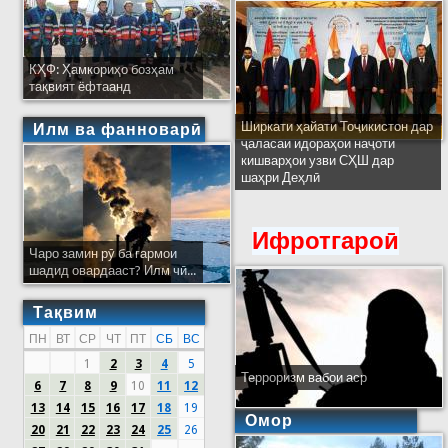
КҲФ: Ҳамкориҳо бозҳам
тақвият ёфтаанд
Ширкати ҳайати Тоҷикистон дар
Илм ва фанноварӣ
ҷаласаи идораҳои наҷоти
кишварҳои узви СҲШ дар
шаҳри Деҳлӣ
Ифротгароӣ
Чаро замин рӯ ба гармои
шадид овардааст? Илм чӣ...
Тақвим
ПН
ВТ
СР
ЧТ
ПТ
СБ
ВС
1
2
3
4
5
Терроризм вабои аср
6
7
8
9
10
11
12
13
14
15
16
17
18
19
Омор
20
21
22
23
24
25
26