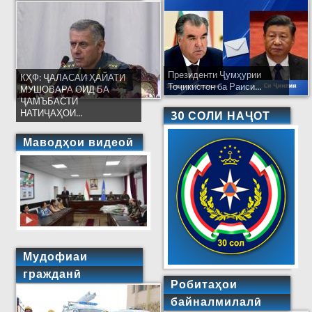
Президенти Ҷумҳурии
КҲФ: ҶАЛАСАИ ҲАЙАТИ
Тоҷикистон ба Раиси...
МУШОВАРА ОИД БА
ҶАМЪБАСТИ
НАТИҶАҲОИ...
30 СОЛИ НАҶОТ
Маводҳои видеоӣ
Мудофиаи
гражданӣ
Робитаҳои
байналмилалӣ