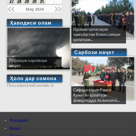
27
28
29
30
31
May 2024
Ҳаводиси олам
Идомаи ҷаласаҳои
ҷамъбастии Комиссияҳои
ҳолатҳои...
Сарбози наҷот
Тӯфонҳои харобкори
август
Ҳоло дар сомона
Пользователей онлайн: 0.
Сафари кории Раиси
Кумитаи ҳолатҳои
фавқулодда ба вилояти...
Роҳбарият
Қонун