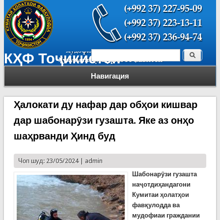
Поиск
КҲФ Тоҷикистон
Форма поиска
Навигация
Ҳалокати ду нафар дар обҳои кишвар
дар шабонарӯзи гузашта. Яке аз онҳо
шаҳрванди Ҳинд буд
Чоп шуд: 23/05/2024 |
admin
Шабонарӯзи гузашта
наҷотдиҳандагони
Кумитаи ҳолатҳои
фавқулодда ва
мудофиаи граждании