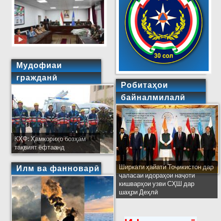
Мудофиаи
гражданӣ
Робитаҳои
байналмилалӣ
КҲФ: Ҳамкориҳо бозҳам
тақвият ёфтаанд
Ширкати ҳайати Тоҷикистон дар
Илм ва фанноварӣ
ҷаласаи идораҳои наҷоти
кишварҳои узви СҲШ дар
шаҳри Деҳлӣ