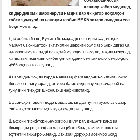
обуҳавошиносии
кишвар хабар медиҳад,
ки дар давоми шабонарӯзи наздик дар як қатор ноҳияҳои
тобеи ҷумҳурӣ ва навоҳии ғарбии ВМКБ хатари омадани сел
боқӣ мемонад.
Дар робита ба ин, Кумита бо мақсади пешгирии садамаҳои
марбут ба оқибатҳои эҳтимолии шароити обу ҳаво бори дигар ба
идораҳои мутасаддӣ ва аҳолӣ муроҷиат намуда, хоҳиш мекунад,
ки ҷиҳати пешгирии оқибатҳои омадани сел каналҳо, селроҳаҳо,
ҷӯйборҳоро тоза кунанд.
Аз волидон хоҳиш карда мешавад фарзандони нобилиғашонро
беназорат нагузоранд, онҳоро ба моҳидориву чорвочаронӣ ва
ғунучини гиёҳҳои шифобахш нафиристанд.
Ба сайёҳон тавсия дода мешавад, ки дар чунин рӯзҳо аз сайёр
саёҳатҳо ба мавзеъҳои кӯҳӣ худдорӣ кунанд.
Шахсони гирифтори бемориҳои дилу раг, диабети қанд ва
бемориҳои роҳи нафас дар ин рӯзҳо бояд тамоми чораҳои
эҳтиётии тиббиро бинанд. Захираи доруҳои лозимро бояд