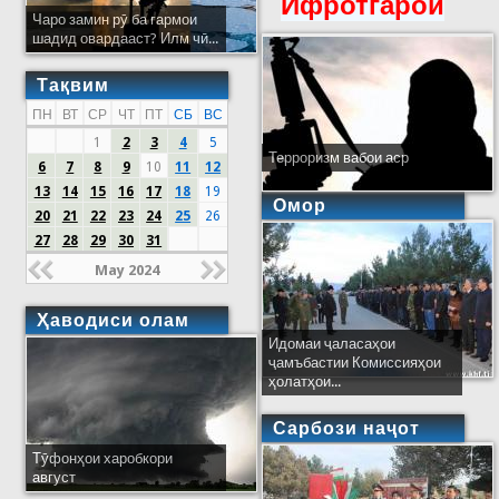
Ифротгароӣ
Чаро замин рӯ ба гармои
шадид овардааст? Илм чӣ...
Тақвим
ПН
ВТ
СР
ЧТ
ПТ
СБ
ВС
1
2
3
4
5
Терроризм вабои аср
6
7
8
9
10
11
12
13
14
15
16
17
18
19
Омор
20
21
22
23
24
25
26
27
28
29
30
31
May 2024
Ҳаводиси олам
Идомаи ҷаласаҳои
ҷамъбастии Комиссияҳои
ҳолатҳои...
Сарбози наҷот
Тӯфонҳои харобкори
август