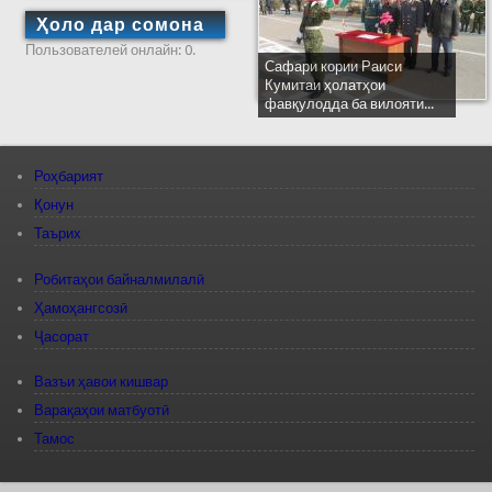
Ҳоло дар сомона
Пользователей онлайн: 0.
Сафари кории Раиси
Кумитаи ҳолатҳои
фавқулодда ба вилояти...
Роҳбарият
Қонун
Таърих
Робитаҳои байналмилалӣ
Ҳамоҳангсозӣ
Ҷасорат
Вазъи ҳавои кишвар
Варақаҳои матбуотӣ
Тамос