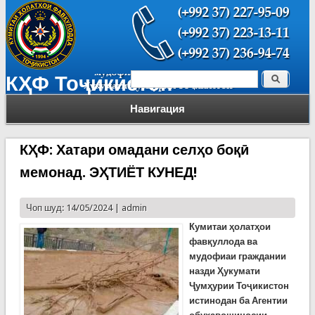
Поиск
КҲФ Тоҷикистон
Форма поиска
Навигация
КҲФ: Хатари омадани селҳо боқӣ
мемонад. ЭҲТИЁТ КУНЕД!
Чоп шуд: 14/05/2024 |
admin
Кумитаи ҳолатҳои
фавқуллода ва
мудофиаи граждании
назди Ҳукумати
Ҷумҳурии Тоҷикистон
истинодан ба Агентии