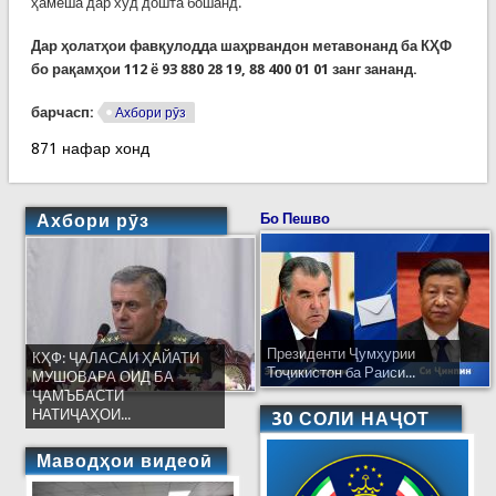
ҳамеша дар худ дошта бошанд.
Дар ҳолатҳои фавқулодда шаҳрвандон метавонанд ба КҲФ
бо рақамҳои 112 ё 93 880 28 19, 88 400 01 01 занг зананд.
барчасп:
Ахбори рӯз
871 нафар хонд
Ахбори рӯз
Бо Пешво
Президенти Ҷумҳурии
КҲФ: ҶАЛАСАИ ҲАЙАТИ
Тоҷикистон ба Раиси...
МУШОВАРА ОИД БА
ҶАМЪБАСТИ
НАТИҶАҲОИ...
30 СОЛИ НАҶОТ
Маводҳои видеоӣ