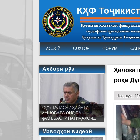
КҲФ Тоҷикис
АСОСӢ
СОХТОР
ФОРУМ
САН
Ахбори рӯз
Ҳалокат
роҳи Ду
Чоп шуд: 13
КҲФ: ҶАЛАСАИ ҲАЙАТИ
МУШОВАРА ОИД БА
ҶАМЪБАСТИ НАТИҶАҲОИ...
Маводҳои видеоӣ