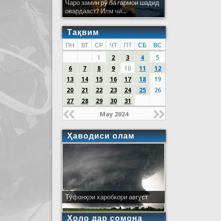
Чаро замин рӯ ба гармои шадид
овардааст? Илм чӣ...
Тақвим
ПН
ВТ
СР
ЧТ
ПТ
СБ
ВС
1
2
3
4
5
6
7
8
9
10
11
12
13
14
15
16
17
18
19
20
21
22
23
24
25
26
27
28
29
30
31
May 2024
Ҳаводиси олам
Тӯфонҳои харобкори август
Ҳоло дар сомона