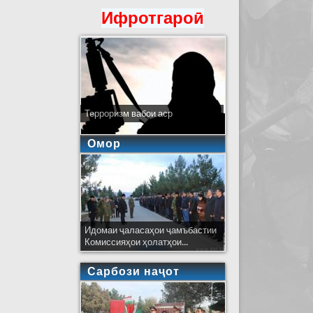
Ифротгароӣ
Терроризм вабои аср
Омор
Идомаи ҷаласаҳои ҷамъбастии
Комиссияҳои ҳолатҳои...
Сарбози наҷот