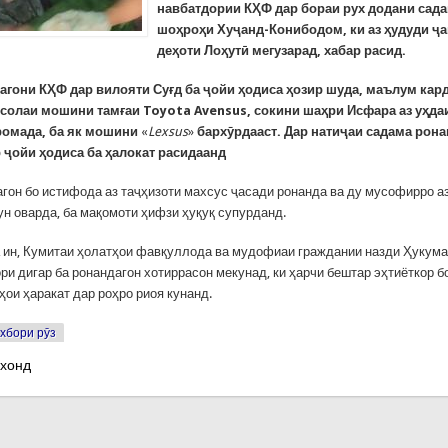
навбатдории КҲФ дар бораи рух додани сада
шоҳроҳи Хуҷанд-Конибодом, ки аз ҳудуди ҷ
деҳоти Лоҳутӣ мегузарад, хабар расид.
агони КҲФ дар вилояти Суғд ба ҷойи ҳодиса ҳозир шуда, маълум кард
-солаи мошини тамғаи Toyota Avensus, сокини шаҳри Исфара аз уҳда
омада, ба як мошини
«
Lexsus
»
бархӯрдааст. Дар натиҷаи садама рона
 ҷойи ҳодиса ба ҳалокат расидаанд
гон бо истифода аз таҷҳизоти махсус ҷасади ронанда ва ду мусофирро а
ун оварда, ба мақомоти ҳифзи ҳуқуқ супурданд.
а ин, Кумитаи ҳолатҳои фавқуллода ва мудофиаи граждании назди Ҳукум
ри дигар ба ронандагон хотиррасон мекунад, ки ҳарчи бештар эҳтиёткор 
ҳои ҳаракат дар роҳро риоя кунанд.
хбори рӯз
 хонд