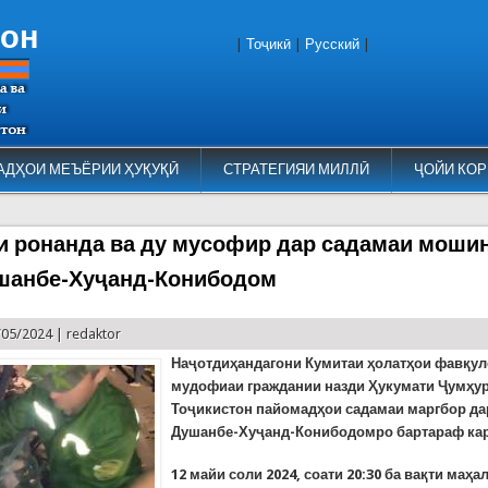
тон
|
Тоҷикӣ
|
Русский
|
АДҲОИ МЕЪЁРИИ ҲУҚУҚӢ
СТРАТЕГИЯИ МИЛЛӢ
ҶОЙИ КОР
и ронанда ва ду мусофир дар садамаи моши
шанбе-Хуҷанд-Конибодом
/05/2024 |
redaktor
Наҷотдиҳандагони Кумитаи ҳолатҳои фавқул
мудофиаи граждании назди Ҳукумати Ҷумҳу
Тоҷикистон пайомадҳои садамаи маргбор д
Душанбе-Хуҷанд-Конибодомро бартараф ка
12 майи соли 2024, соати 20:30 ба вақти маҳа