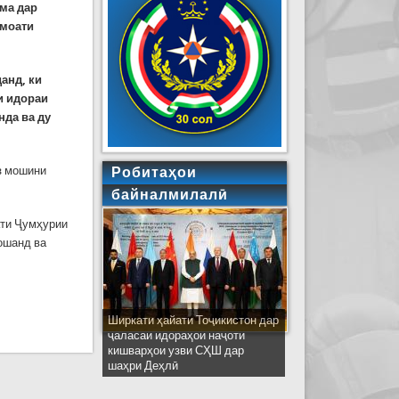
ма дар
амоати
анд, ки
и идораи
нда ва ду
з мошини
Робитаҳои
байналмилалӣ
ати Ҷумҳурии
бошанд ва
Ширкати ҳайати Тоҷикистон дар
ҷаласаи идораҳои наҷоти
кишварҳои узви СҲШ дар
шаҳри Деҳлӣ