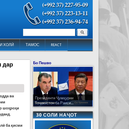
Поиск
Форма поиска
И ХОЛӢ
ТАМОС
REACT
Бо Пешво
н дар
одда ва
Президенти Ҷумҳурии
рии
Тоҷикистон ба Раиси...
ар шоҳроҳи
рданд.
30 СОЛИ НАҶОТ
ллӣ ба қисми