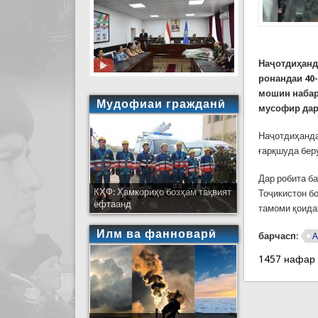
Наҷотдиҳанд
ронандаи 40
мошин набар
Мудофиаи гражданӣ
мусофир дар
Наҷотдиҳанда
ғарқшуда бер
Дар робита б
КҲФ: Ҳамкориҳо бозҳам тақвият
Тоҷикистон бо
ёфтаанд
тамоми қоида
Илм ва фанноварӣ
барчасп:
А
1457 нафар