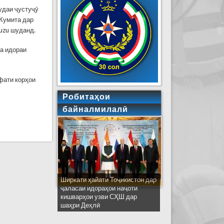
удаи ҷустуҷӯ
 Кумита дар
suzu шуданд.
а идораи
фати корҳои
Робитаҳои
байналмилалӣ
Ширкати ҳайати Тоҷикистон дар
ҷаласаи идораҳои наҷоти
кишварҳои узви СҲШ дар
шаҳри Деҳлӣ