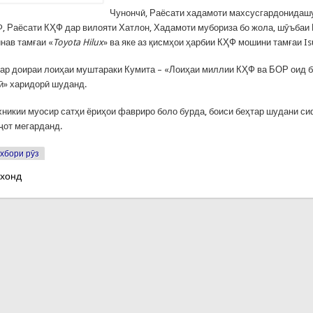
Чунончӣ, Раёсати хадамоти махсусгардонидаш
Ф, Раёсати КҲФ дар вилояти Хатлон, Хадамоти мубориза бо жола, шӯъбаи
нав тамғаи «
Toyota
Hilux
» ва яке аз қисмҳои ҳарбии КҲФ мошини тамғаи I
ар доираи лоиҳаи муштараки Кумита – «Лоиҳаи миллии КҲФ ва БОР оид б
ӣ» харидорӣ шуданд.
хникии муосир сатҳи ёриҳои фавриро боло бурда, боиси беҳтар шудани си
аҷот мегарданд.
хбори рӯз
 хонд