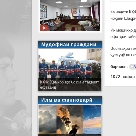
ва наҷоти КҲ
ноҳияи Шаҳри
Ин мошинҳо д
офатҳои таби
Мудофиаи гражданӣ
Воситаҳои те
ҷустуҷӯ ва н
барчасп:
А
1072 нафар
КҲФ: Ҳамкориҳо бозҳам тақвият
ёфтаанд
Илм ва фанноварӣ