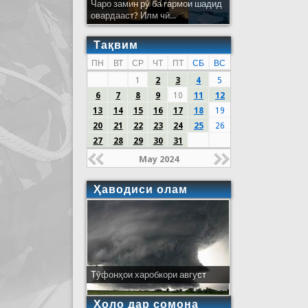
Чаро замин рӯ ба гармои шадид
овардааст? Илм чӣ...
Тақвим
ПН
ВТ
СР
ЧТ
ПТ
СБ
ВС
1
2
3
4
5
6
7
8
9
10
11
12
13
14
15
16
17
18
19
20
21
22
23
24
25
26
27
28
29
30
31
May 2024
Ҳаводиси олам
Тӯфонҳои харобкори август
Ҳоло дар сомона