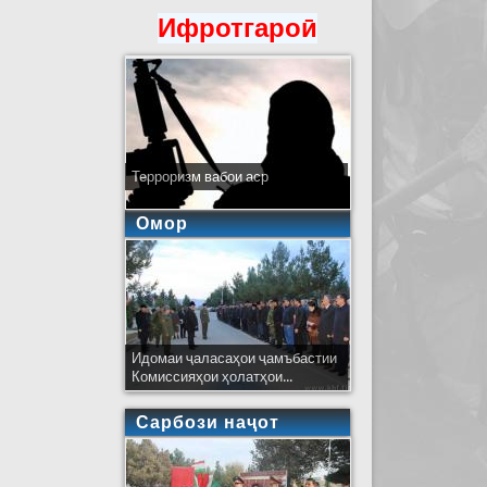
Ифротгароӣ
Терроризм вабои аср
Омор
Идомаи ҷаласаҳои ҷамъбастии
Комиссияҳои ҳолатҳои...
Сарбози наҷот