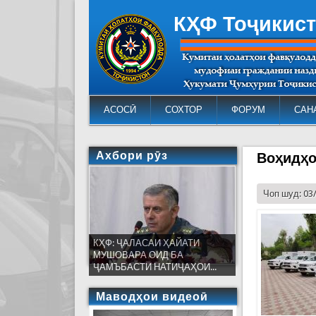
КҲФ Тоҷикис
АСОСӢ
СОХТОР
ФОРУМ
САН
Ахбори рӯз
Воҳидҳо
Чоп шуд: 03
КҲФ: ҶАЛАСАИ ҲАЙАТИ
МУШОВАРА ОИД БА
ҶАМЪБАСТИ НАТИҶАҲОИ...
Маводҳои видеоӣ