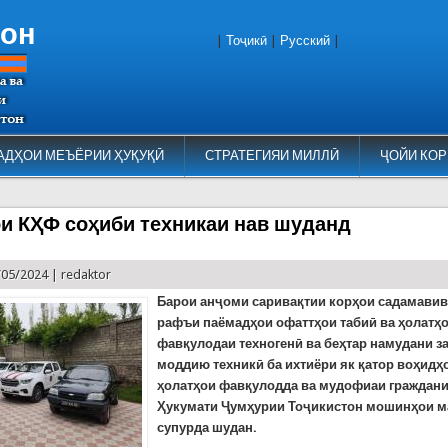
тон
|
Тоҷикӣ
|
Русский
|
АДҲОИ МЕЪЁРИИ ҲУҚУҚӢ
СТРАТЕГИЯИ МИЛЛӢ
ҶОЙИ КОР
и КҲФ соҳиби техникаи нав шуданд
/05/2024 |
redaktor
Барои анҷоми саривақтии корҳои садамавив
рафъи паёмадҳои офаттҳои табиӣ ва ҳолатҳ
фавқулодаи техногенӣ ва беҳтар намудани з
моддию техникӣ ба ихтиёри як қатор воҳидҳ
ҳолатҳои фавқулодда ва мудофиаи граждани
Ҳукумати Ҷумҳурии Тоҷикистон мошинҳои м
супурда шудан.