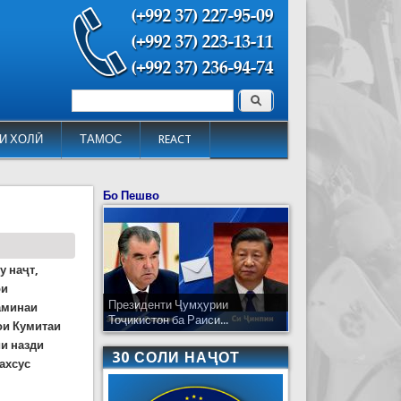
Поиск
Форма поиска
И ХОЛӢ
ТАМОС
REACT
Бо Пешво
у наҷт,
ои
Президенти Ҷумҳурии
аминаи
Тоҷикистон ба Раиси...
ои Кумитаи
и назди
30 СОЛИ НАҶОТ
ахсус