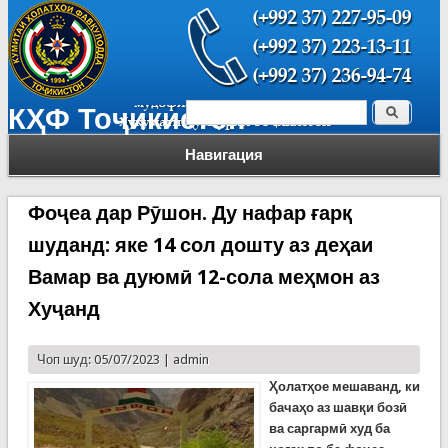
Поиск
КҲФ Тоҷикистон
Форма поиска
Навигация
Фоҷеа дар Рӯшон. Ду нафар ғарқ
шуданд: яке 14 сол дошту аз деҳаи
Вамар ва дуюмӣ 12-сола меҳмон аз
Хуҷанд
Чоп шуд: 05/07/2023 |
admin
Ҳолатҳое мешаванд, ки
бачаҳо аз шавқи бозӣ
ва саргармӣ худ ба