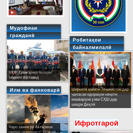
Мудофиаи
гражданӣ
Робитаҳои
байналмилалӣ
КҲФ: Ҳамкориҳо бозҳам
тақвият ёфтаанд
Ширкати ҳайати Тоҷикистон дар
Илм ва фанноварӣ
ҷаласаи идораҳои наҷоти
кишварҳои узви СҲШ дар
шаҳри Деҳлӣ
Ифротгароӣ
Чаро замин рӯ ба гармои
шадид овардааст? Илм чӣ...