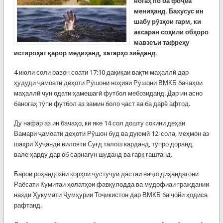
ногаҳ по ба фоҷеа
мениҳанд. Бахусус ин
шабу рӯзҳои гарм, ки
аксаран соҳили обҳоро
мавзеъи тафреҳу
истироҳат қарор медиҳанд, хатарҳо зиёданд.
4 июли соли равон соати 17:10 дақиқаи вақти маҳаллӣ дар
ҳудуди ҷамоати деҳоти Рӯшони ноҳияи Рӯшони ВМКБ бачаҳои
маҳаллӣ чун одати ҳамешагӣ футбол мебозиданд. Дар ин асно
баногаҳ тӯпи футбол аз замин боло ҷаст ва ба дарё афтод.
Ду нафар аз ин бачаҳо, ки яке 14 сол дошту сокини деҳаи
Вамари ҷамоати деҳоти Рӯшон буд ва дуюмӣ 12-сола, меҳмон аз
шаҳри Хуҷанди вилояти Суғд талош карданд, тӯпро доранд,
вале ҳарду дар об сарнагун шуданд ва ғарқ гаштанд.
Барои роҳандозии корҳои ҷустуҷӯӣ дастаи наҷотдиҳандагони
Раёсати Кумитаи ҳолатҳои фавқулодда ва мудофиаи граждании
назди Ҳукумати Ҷумҳурии Тоҷикистон дар ВМКБ ба ҷойи ҳодиса
рафтанд.