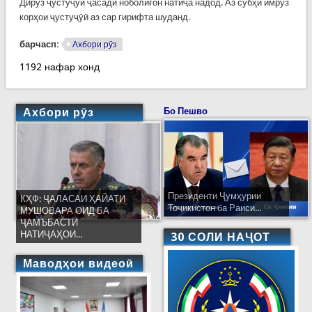
Дирӯз ҷустуҷӯи ҷасади ноболиғон натиҷа надод. Аз субҳи имрӯз
корҳои ҷустуҷӯӣ аз сар гирифта шуданд.
барчасп:
Ахбори рӯз
1192 нафар хонд
Ахбори рӯз
Бо Пешво
Президенти Ҷумҳурии
КҲФ: ҶАЛАСАИ ҲАЙАТИ
Тоҷикистон ба Раиси...
МУШОВАРА ОИД БА
ҶАМЪБАСТИ
НАТИҶАҲОИ...
30 СОЛИ НАҶОТ
Маводҳои видеоӣ