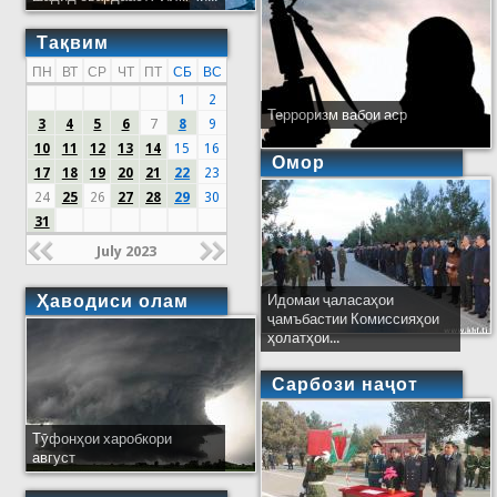
Тақвим
ПН
ВТ
СР
ЧТ
ПТ
СБ
ВС
1
2
Терроризм вабои аср
3
4
5
6
7
8
9
10
11
12
13
14
15
16
Омор
17
18
19
20
21
22
23
24
25
26
27
28
29
30
31
July 2023
Ҳаводиси олам
Идомаи ҷаласаҳои
ҷамъбастии Комиссияҳои
ҳолатҳои...
Сарбози наҷот
Тӯфонҳои харобкори
август