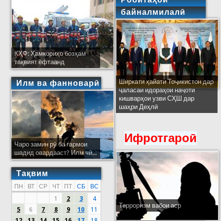
байналмилалӣ
КҲФ: Ҳамкориҳо бозҳам
тақвият ёфтаанд
Ширкати ҳайати Тоҷикистон дар
Илм ва фанноварӣ
ҷаласаи идораҳои наҷоти
кишварҳои узви СҲШ дар
шаҳри Деҳлӣ
Ифротгароӣ
Чаро замин рӯ ба гармои
шадид овардааст? Илм чӣ...
Тақвим
ПН
ВТ
СР
ЧТ
ПТ
СБ
ВС
1
2
3
4
Терроризм вабои аср
5
6
7
8
9
10
11
12
13
14
15
16
17
18