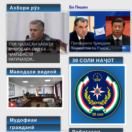
Ахбори рӯз
Бо Пешво
Президенти Ҷумҳурии
КҲФ: ҶАЛАСАИ ҲАЙАТИ
Тоҷикистон ба Раиси...
МУШОВАРА ОИД БА
ҶАМЪБАСТИ
НАТИҶАҲОИ...
30 СОЛИ НАҶОТ
Маводҳои видеоӣ
Мудофиаи
гражданӣ
Робитаҳои