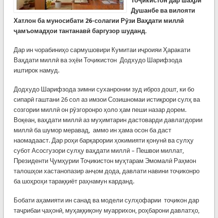
Тоҷикистон дар шаҳри
Душанбе ва вилояти
Хатлон ба муносибати 26-солагии Рӯзи Ваҳдати миллӣ
ҷамъомадҳои тантанавӣ баргузор шуданд.
Дар ин чорабиниҳо сармушовири Кумитаи иҷроияи Ҳаракати
Ваҳдати миллӣ ва эҳёи Тоҷикистон Додхудо Шарифзода
иштирок намуд.
Додхудо Шарифзода зимни суханронии зуд иброз дошт, ки бо
сипарӣ гаштани 26 сол аз имзои Созишномаи истиқрори сулҳ ва
созгории миллӣ он рӯзгоронро ҳоло ҳам пеши назар дорем.
Воқеан, ваҳдати миллӣ аз муҳимтарин дастоварди давлатдории
миллӣ ба шумор меравад, аммо ин ҳама осон ба даст
наомадааст. Дар роҳи барқарории ҳокимияти қонунӣ ва сулҳу
субот Асосгузори сулҳу ваҳдати миллӣ – Пешвои миллат,
Президенти Ҷумҳурии Тоҷикистон муҳтарам Эмомалӣ Раҳмон
талошҳои хастанопазир анҷом дода, давлати навини тоҷиконро
ба шоҳроҳи тараққиёт раҳнамун карданд.
Бобати аҳамияти ин санад ва модели сулҳофарии тоҷикон дар
таҷрибаи ҷаҳонӣ, муҳаққиқону муаррихон, роҳбарони давлатҳо,