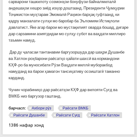
сарварони ташкилоту созмонҳои бонуфузи байналмилалӣ
андешаҳои хешро зиёд изҳор доштаанд. Президенти Ҷумҳурии
Тоҷикистон муҳтарам Эмомалӣ Раҳмон барҳақ гуфтаанд, ки
қадру манзалати сулҳи мо баробар ба Эъломияи Истиқлоли
давлатист. Яке агар барои мо мустақилият оварда бошад, дигаре
дар сарзамини азиятдидаи мо сулҳу субот ва ваҳдати миллиро
таъмин намуд.
Дар ду ҷаласаи тантанавии баргузоршуда дар шаҳри Душанбе
ва Хатлон роҳбарони раёсатҳо ҳайати шахсӣ ва кормандони
КҲФ-ро ба муносибати Рӯзи Ваҳдати миллӣ муборакбод
намуданд ва барои ҳамагон тансиҳативу осоиштагӣ таманно
карданд.
Чунин чорабиниҳо дар раёсатҳои КҲФ дар вилояти Суғд ва
ВМКБ низ баргузор гаштанд.
барчасп:
Ахбори рӯз
Раёсати ВМКБ
Раёсати Душанбе
Раёсати Суғд
Раёсати Хатлон
1386 нафар хонд