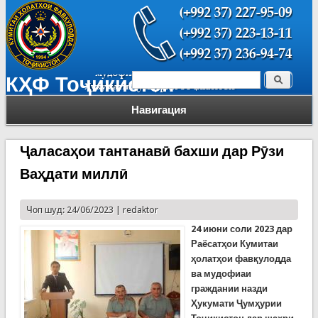
Поиск
КҲФ Тоҷикистон
Форма поиска
Навигация
Ҷаласаҳои тантанавӣ бахши дар Рӯзи
Ваҳдати миллӣ
Чоп шуд: 24/06/2023 |
redaktor
24 июни соли 2023 дар
Раёсатҳои Кумитаи
ҳолатҳои фавқулодда
ва мудофиаи
граждании назди
Ҳукумати Ҷумҳурии