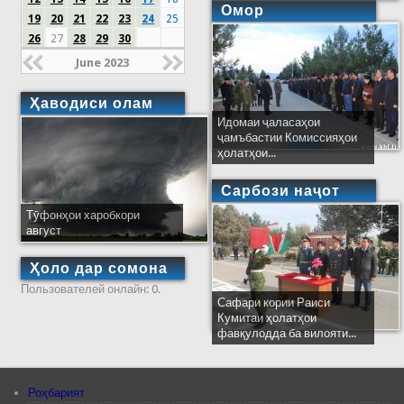
Омор
19
20
21
22
23
24
25
26
27
28
29
30
June 2023
Ҳаводиси олам
Идомаи ҷаласаҳои
ҷамъбастии Комиссияҳои
ҳолатҳои...
Сарбози наҷот
Тӯфонҳои харобкори
август
Ҳоло дар сомона
Пользователей онлайн: 0.
Сафари кории Раиси
Кумитаи ҳолатҳои
фавқулодда ба вилояти...
Роҳбарият