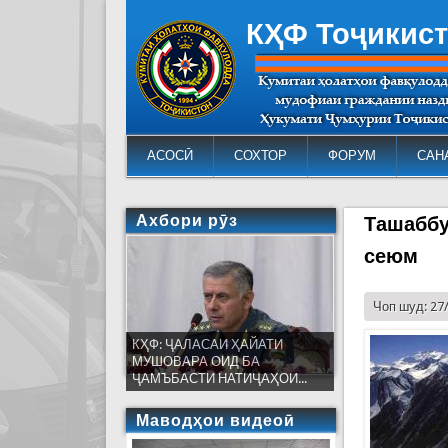
КҲФ Тоҷикис
АСОСӢ
СОХТОР
ФОРУМ
САН
Ахбори рӯз
Ташаббу
сеюм
Чоп шуд: 27
КҲФ: ҶАЛАСАИ ҲАЙАТИ
МУШОВАРА ОИД БА
ҶАМЪБАСТИ НАТИҶАҲОИ...
Маводҳои видеоӣ