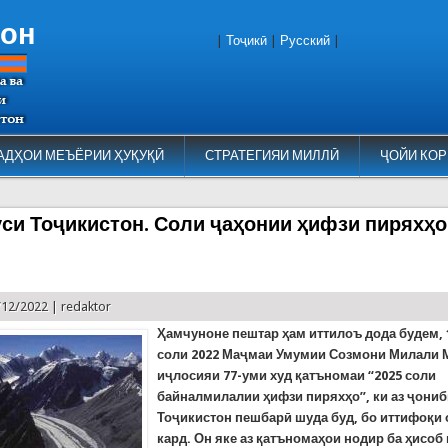
тон
|
Тоҷикӣ
|
Русский
|
АДҲОИ МЕЪЁРИИ ҲУҚУҚӢ
СТРАТЕГИЯИ МИЛЛӢ
ҶОЙИ КОР
си Тоҷикистон. Соли ҷаҳонии ҳифзи пиряхҳо
/12/2022 |
redaktor
Ҳамчуноне пештар ҳам иттилоъ дода будем, 
соли 2022 Маҷмаи Умумии Созмони Милали 
иҷлосияи 77-уми худ қатъномаи “2025 соли
байналмилалии ҳифзи пиряхҳо”, ки аз ҷони
Тоҷикистон пешбарӣ шуда буд, бо иттифоқи 
кард. Он яке аз қатъномаҳои нодир ба ҳисоб