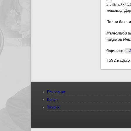
3,5 км 2 ях ҷ
мешавад. Дар
Поёни бахши
Матолиби ин
ҷаҳонии Ин
барчасп:
И
1692 нафар
Роҳбарият
Қонун
Таърих