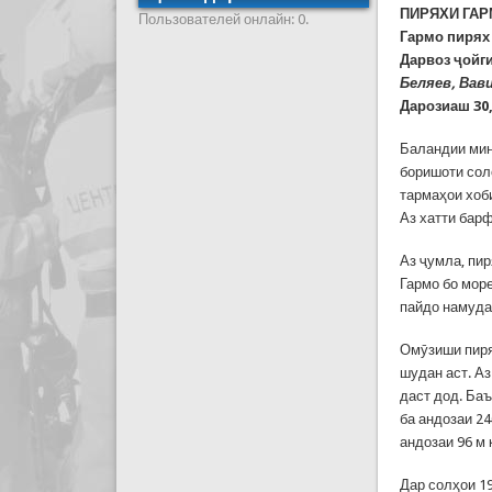
ПИРЯХИ ГА
Пользователей онлайн: 0.
Гармо пирях 
Дарвоз ҷойг
Беляев, Вав
Дарозиаш 30,
Баландии мин
боришоти сол
тармаҳои хоб
Аз хатти бар
Аз ҷумла, пи
Гармо бо море
пайдо намуда
Омӯзиши пиря
шудан аст. А
даст дод. Баъ
ба андозаи 24
андозаи 96 м 
Дар солҳои 19