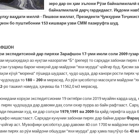
зеро дар он ҳам эълони Рӯзи байналмилалӣ 
байналмилалӣ дарҷ гардидааст. Иқдоми нав
сулҳу ваҳдати миллӣ - Пешвои миллат, Президенти Ҷумҳурии Тоҷикис
мон бо пуштибонии 153 кишвари узви СММ пазируфта шуд.
РАФШОН
ои экспедитсионӣ дар пиряхи Зарафшон 17-уми июли соли 2009 гуза
раи мушоҳидаҳо аз нуқтаи назоратии “Б” (репер) то сарҳади забонаи пирях 
қтаи гузариш барои ченкунӣ дар майдони “яхи мурда” ҷойгир буд. Қисми за
аҳои кӯҳӣ “морена” пӯшида шудааст, ҷудо шуда, дар канори рости пирях ҷ
 ҷудошуда то
180 – 200
м мерасид. Аз рӯи ҳисоботҳо масоҳати майдони “я
м2
-ро ташкил намуда, ҳаҷмаш ба 11562,0 м3 мерасид.
ронидани корҳои экспедитсионии 19 октябри соли 2019 муайян карда шуд,
з пирях ҷудошуда дар давоми даҳ соли охир пурра аз байн рафтааст. Сар
ҳади пешинаи худ, ки дар солҳои
1979,1991 ва 2009
ба қайд гирифта шуда б
қафо нишастааст. Сарҳади кунунии забонаи пирях дар байни дараи
Фара
ҷойгир аст. Мувофиқи ҳисоботҳо дар давоми 40 сол 1700 м майдони пирях
вии пирях аз рӯи майдони обшудаи “яхи мурда” дар ҳама паҳлўҳо ба
43 м