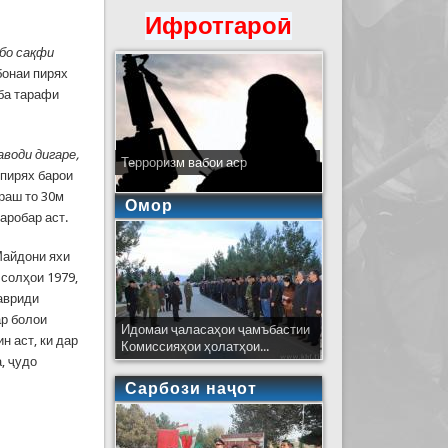
Ифротгароӣ
 бо сақфи
бонаи пирях
ба тарафи
аводи дигаре,
Терроризм вабои аср
 пирях барои
араш то 30м
Омор
баробар аст.
Майдони яхи
солҳои 1979,
мавриди
ар болои
Идомаи ҷаласаҳои ҷамъбастии
н аст, ки дар
Комиссияҳои ҳолатҳои...
, ҷудо
Сарбози наҷот