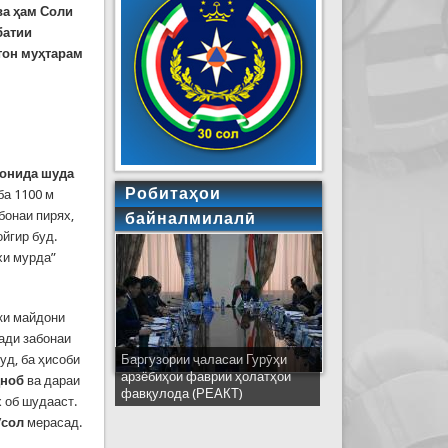
ва ҳам Соли
батии
тон муҳтарам
ронида шуда
Робитаҳои
ба 1100 м
бонаи пирях,
байналмилалӣ
ойгир буд.
хи мурда”
 ки майдони
ҳади забонаи
уд, ба ҳисоби
Баргузории ҷаласаи Гурӯҳи
Ширкати ҳайати Тоҷикистон дар
арзёбиҳои фаврии ҳолатҳои
ҷаласаи идораҳои наҷоти
ҳ
ноб
ва дараи
фавқулода (РЕАКТ)
кишварҳои узви СҲШ дар
 об шудааст.
шаҳри Деҳлӣ
/сол
мерасад.