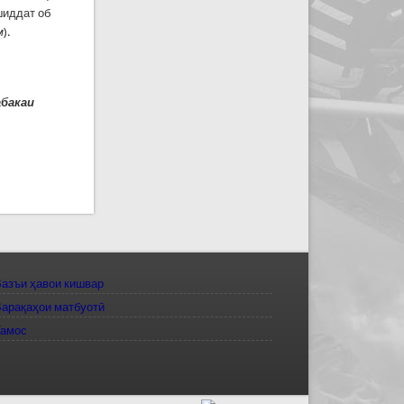
 шиддат об
м
).
абакаи
азъи ҳавои кишвар
арақаҳои матбуотӣ
Тамос