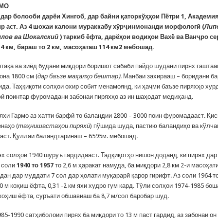
РМО
дар болооби дарёи Хингоб, дар байни қаторкўҳҳои Пётри 1, Академи
ир аст. Аз 4 шохаи калони мураккабу хўрҷинмонанди морфологӣ (
Лип
илов ва Шокалский
) таркиб ёфта, дарёҳои водиҳои Вахё ва Ванҷро с
4 км, бараш то 2 км, масоҳаташ 114 км2 мебошад.
тақа ва зиёд будани миқдори боришот сабаби пайдо шудани пирях гаштаа
она 1800 см (
дар баъзе маҳалҳо бештар)
. Манбаи захирааш – боридани б
ида. Таҳқиқоти солҳои охир собит менамоянд, ки ҳаҷми баъзе пиряхҳо ху
фӣ поинтар фуромадани забонаи пиряхҳо аз ин шаҳодат медиҳанд.
ряхи Гармо аз хатти барфӣ то баландии 2800 – 3000 поин фуромадааст. Қи
наҳо (
таҳнишастаҳои пиряхӣ
) пўшида шуда, пастию баландиҳо ва кўлча
аст. Қуллаи баландтаринаш – 6595м. мебошад.
х солҳои 1940 шуруъ гардидааст. Тадқиқотҳо нишон доданд, ки пирях дар
з соли
1940 то 1957
то 2,6 м ҳаракат намуда, ба миқдори 2,8 км 2-и масоҳат
дан дар муддати 7 сол дар ҳолати муқарарӣ қарор гирифт. Аз соли 1964 т
0 м коҳиш ёфта, 0,31 -2 км яхи худро гум кард. Тӯли солҳои 1974-1985 бош
коҳиш ёфта, суръати обшавиаш ба 8,7 м/сол баробар шуд.
85-1990 сатҳиболоии пирях ба миқдори то 13 м паст гардид, аз забонаи он