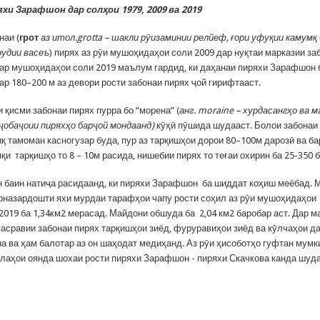
хи Зарафшон дар солҳои 1979, 2009 ва 2019
наи (
грот
аз итол.
grotta
– шакли рӯизаминии релйеф, ғори уфуқии камумқ
рудии васеъ
) пирях аз рӯи мушоҳидаҳои соли 2009 дар нуқтаи марказии за
Дар мушоҳидаҳои соли 2019 маълум гардид, ки даҳанаи пиряхи Зарафшон 
ар 180–200 м аз девори рости забонаи пирях ҷой гирифтааст.
 қисми забонаи пирях пурра бо “морена” (
анг.
m
oraine
– хурдасангҳо ва м
 ҷобаҷоии пиряхҳо барҷой мондаанд)
кӯҳӣ пӯшида шудааст. Болои забонаи
қ тамоман касногузар буда, пур аз тарқишҳои дорои 80–100м дарозӣ ва б
мқи тарқишҳо то 8 – 10м расида, нишебии пирях то теғаи охирин ба 25-350 
 баин натиҷа расидаанд, ки пиряхи Зарафшон ба шиддат коҳиш меёбад. 
рназардошти яхи мурдаи тарафҳои чапу рости соҳил аз рӯи мушоҳидаҳои 
 2019 ба 1,34км2 мерасад. Майдони обшуда ба 2,04 км2 баробар аст. Дар 
пасравии забонаи пирях тарқишҳои зиёд, фуруравиҳои зиёд ва кӯлчаҳои д
а ва ҳам балотар аз он шаҳодат медиҳанд. Аз рӯи ҳисоботҳо гуфтан мумки
лаҳои оянда шохаи рости пиряхи Зарафшон - пиряхи Скачкова канда шуда