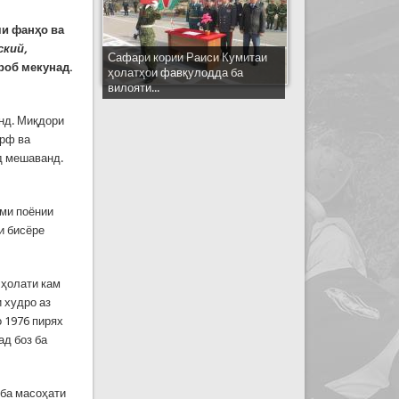
яи фанҳо ва
ский,
Сафари кории Раиси Кумитаи
ероб мекунад.
ҳолатҳои фавқулодда ба
вилояти...
нд. Миқдори
арф ва
рд мешаванд.
сми поёнии
и бисёре
 ҳолати кам
и худро аз
о 1976 пирях
ад боз ба
 ба масоҳати