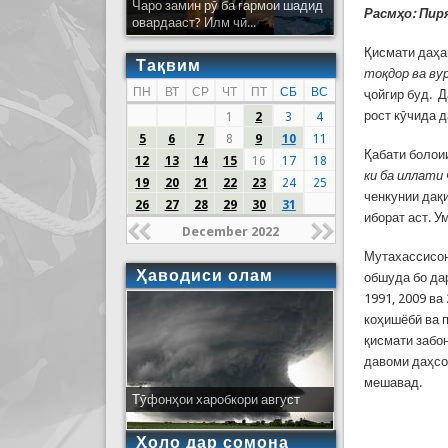
Чаро замин рӯ ба гармои шадид
Расм
ҳо:
Пиря
овардааст? Илм чӣ...
Қисмати даҳа
Тақвим
тоқдор ва ву
ПН
ВТ
СР
ЧТ
ПТ
СБ
ВС
ҷойгир буд. 
рост кӯчида д
1
2
3
4
5
6
7
8
9
10
11
Қабати болоии
12
13
14
15
16
17
18
ки ба иллати
19
20
21
22
23
24
25
ченкунии дақи
26
27
28
29
30
31
иборат аст. У
December 2022
Мутахассисон
Ҳаводиси олам
обшуда бо да
1991, 2009 ва
коҳишёбӣ ва 
қисмати забон
давоми даҳсо
мешавад.
Тӯфонҳои харобкори август
Ҳоло дар сомона