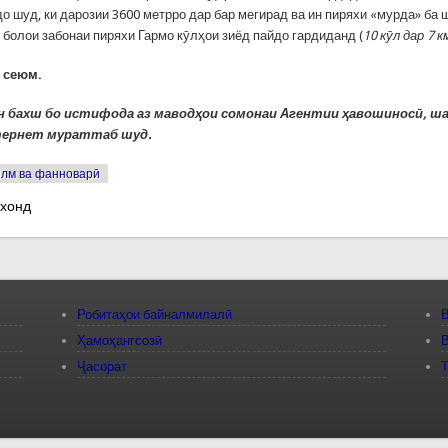
удо шуд, ки дарозии 3600 метрро дар бар мегирад ва ин пиряхи «мурда» ба
 болои забонаи пиряхи Гармо кӯлҳои зиёд пайдо гардиданд (
10 кӯл дар 7 к
 сеюм.
 бахш бо истифода аз маводҳои сомонаи Агентии ҳавошиносӣ, ш
тернет мураттаб шуд.
лм ва фанноварӣ
 хонд
Робитаҳои байналмилалӣ
В
Ҳамоҳангсозӣ
В
Ҷасорат