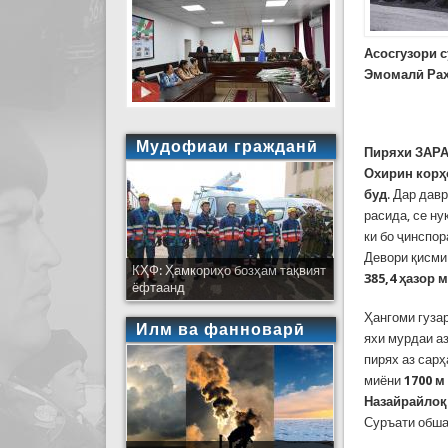
Асосгузори 
Эмомалӣ Раҳ
Мудофиаи гражданӣ
Пиряхи ЗА
Охирин
корҳ
буд
. Дар дав
расида, се ну
ки бо ҷинспор
Девори қисми
КҲФ: Ҳамкориҳо бозҳам тақвият
385,4 ҳазор 
ёфтаанд
Ҳангоми гуза
Илм ва фанноварӣ
яхи мурдаи а
пирях аз сар
миёни
1700 м
Назайрайлоқ
Суръати обша