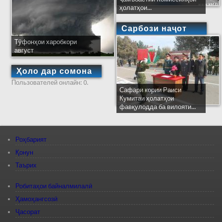
ҳолатҳои...
Сарбози наҷот
Тӯфонҳои харобкори
август
Ҳоло дар сомона
Пользователей онлайн: 0.
Сафари кории Раиси
Кумитаи ҳолатҳои
фавқулодда ба вилояти...
Роҳбарият
Қонун
Таърих
Робитаҳои байналмилалӣ
Ҳамоҳангсозӣ
Ҷасорат