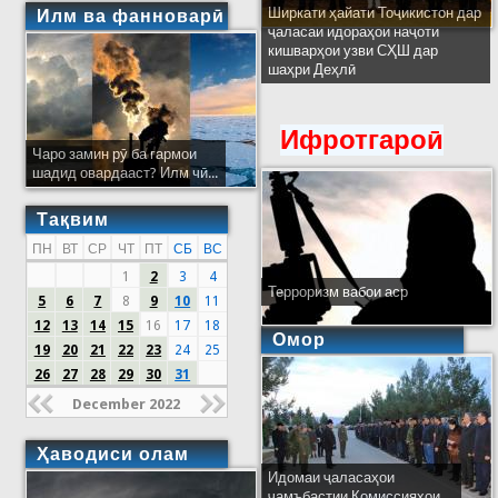
Ширкати ҳайати Тоҷикистон дар
Илм ва фанноварӣ
ҷаласаи идораҳои наҷоти
кишварҳои узви СҲШ дар
шаҳри Деҳлӣ
Ифротгароӣ
Чаро замин рӯ ба гармои
шадид овардааст? Илм чӣ...
Тақвим
ПН
ВТ
СР
ЧТ
ПТ
СБ
ВС
1
2
3
4
Терроризм вабои аср
5
6
7
8
9
10
11
12
13
14
15
16
17
18
Омор
19
20
21
22
23
24
25
26
27
28
29
30
31
December 2022
Ҳаводиси олам
Идомаи ҷаласаҳои
ҷамъбастии Комиссияҳои