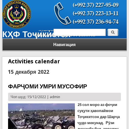
Поиск
КҲФ Тоҷикистон
Форма поиска
Навигация
Activities calendar
15 декабря 2022
ФАРҶОМИ УМРИ МУСОФИР
Чоп шуд: 15/12/2022 |
admin
25 сол моро аз фоҷеи
суқути ҳавопаймои
Тоҷикитсон дар Шарҷа
ҷудо мекунад.
Рӯзи
душанбе буд, аввалин