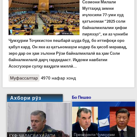
Созмони Милали
Муттаҳид зимни
иҷлосияи 77-уми худ
қатъномаи “2025 соли
байналмилалии ҳифзи
пиряхҳо”, ки аз ҷониби
Ҷумҳурии Тоҷикистон пешбарӣ шуда буд, бо иттифоқи оро
қабул кард. Он яке аз қатъномаҳои нодир ба ҳисоб меравад,
зеро дар он ҳам эълони Рӯзи байналмилалӣ ва ҳам Соли
байналмилалӣ дарҷ гардидааст. Иқдоми навбатии
Асосгузори сулҳу ваҳдати миллӣ...
Муфассалтар
о Бо ташаббуси Президенти Ҷумҳурии
4970 нафар хонд
Тоҷикистон соли 2025 ҳамчун Соли
байналмилалии ҳифзи пиряхҳо эълон шуд
Ахбори рӯз
Бо Пешво
Президенти Ҷумҳурии
КҲФ: ҶАЛАСАИ ҲАЙАТИ