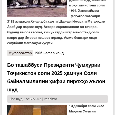
моҳи зимистони соли
1997. Ҳавопаймои
Ту-154 бо хатсайри
3183 аз шаҳри Хуҷанд ба самти Шарҷаи Иморати Мутаҳидаи
Араб дар парвоз шуд. Аксари сарнишинони он тоҷирон
буданд ва боз касоне, ки чун гардишгар мехостанд соли
навро дар Иморат пешвоз гиранд. Аммо бештари онҳо
соҳибони мағозаҳои хусусӣ
Муфассалтар
о ФАРҶОМИ УМРИ МУСОФИР
1906 нафар хонд
Бо ташаббуси Президенти Ҷумҳурии
Тоҷикистон соли 2025 ҳамчун Соли
байналмилалии ҳифзи пиряхҳо эълон
шуд
Чоп шуд: 15/12/2022 |
redaktor
14 декабри соли 2022
Маҷмаи Умумии