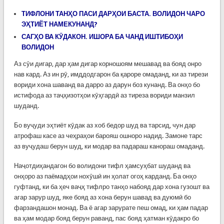
ТИФЛОНИ ТАНҲО ПАСИ ДАРҲОИ БАСТА. ВОЛИДОН ЧАРО
ЭҲТИЁТ НАМЕКУНАНД?
САГҲО ВА КӮДАКОН. ИШОРА БА ЧАНД ИШТИБОҲИ
ВОЛИДОН
Аз сӯи дигар, дар ҳам дигар корношоям мешавад ва бояд онро
нав кард. Аз ин рӯ, имддодгарон ба қароре омаданд, ки аз тирези
вориди хона шаванд ва дарро аз дарун боз кунанд. Ва онҳо бо
истифода аз таҷҳизотҳои кӯҳгардӣ аз тиреза вориди манзил
шуданд.
Бо вуҷуди эҳтиёт кӯдак аз хоб бедор шуд ва тарсид, чун дар
атрофаш касе аз чеҳраҳои барояш ошноро надид. Замоне тарс
аз вуҷудаш берун шуд, ки модар ва падараш канораш омаданд.
Наҷотдиҳандагон бо волидони тифл ҳамсуҳбат шуданд ва
онҳоро аз паёмадҳои нохӯшӣ ин ҳолат огоҳ карданд. Ба онҳо
гуфтанд, ки ба ҳеч ваҷҳ тифлро танҳо набояд дар хона гузошт ва
агар зарур шуд, яке бояд аз хона берун шавад ва дуюмӣ бо
фарзандашон монад. Ва ё агар зарурате пеш омад, ки ҳам падар
ва ҳам модар бояд берун раванд, пас бояд ҳатман кӯдакро бо