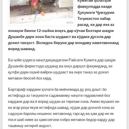
Кумитаи ҳолатҳои
фавқулодда назди
Ҳукумати Ҷумҳурии
Тоҷикистон хабар
расид, ки дар яке аз
хонаҳои бинои 12-ошёна воқеъ дар кӯчаи Бохтари шаҳри
Душанбе дари хона баста шудааст ва кӯдаки дусола дар
дохил танҳост. Волидон беруни дар мондаву наметавонанд
ворид шаванд.
Ба ҷойи ҳодиса наҷотдиҳандагони Раёсати Кумита дар шаҳри
Душанбе фиристода шуданд ва онҳо дарҳол фаҳмиданд, ки
қулфи дари оҳанӣ вайрон шудааст ва онро танҳо аз дохил
метавон беосеб боз кард.
Бартараф кардани ҳолати ба миёномада ду роҳ дошт: бо
истифода аз таҷҳизоти садамавиву наҷоти гидравликӣ боз
кардани дар ва ё ворид шудан аз тирезаи хона. Аммо мушкил ин
ки агар роҳи якум истифода шавад, кӯдак дар дохилӣ хона аз
садоҳои барояш ношинос метавонад тарсад ва ҳам дар ин як
поси шаб ниме аз ҳамсоягони хобро метавон бедор карду дар
ташвишу изтироб андохт.