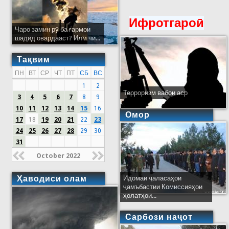
Ифротгароӣ
Чаро замин рӯ ба гармои
шадид овардааст? Илм чӣ...
Тақвим
ПН
ВТ
СР
ЧТ
ПТ
СБ
ВС
1
2
Терроризм вабои аср
3
4
5
6
7
8
9
10
11
12
13
14
15
16
Омор
17
18
19
20
21
22
23
24
25
26
27
28
29
30
31
October 2022
Ҳаводиси олам
Идомаи ҷаласаҳои
ҷамъбастии Комиссияҳои
ҳолатҳои...
Сарбози наҷот