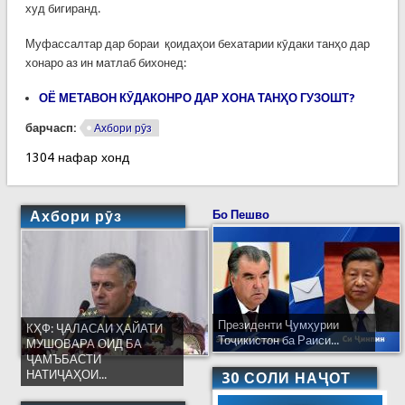
худ бигиранд.
Муфассалтар дар бораи қоидаҳои бехатарии кӯдаки танҳо дар
хонаро аз ин матлаб бихонед:
ОЁ МЕТАВОН КӮДАКОНРО ДАР ХОНА ТАНҲО ГУЗОШТ?
барчасп:
Ахбори рӯз
1304 нафар хонд
Ахбори рӯз
Бо Пешво
Президенти Ҷумҳурии
КҲФ: ҶАЛАСАИ ҲАЙАТИ
Тоҷикистон ба Раиси...
МУШОВАРА ОИД БА
ҶАМЪБАСТИ
НАТИҶАҲОИ...
30 СОЛИ НАҶОТ