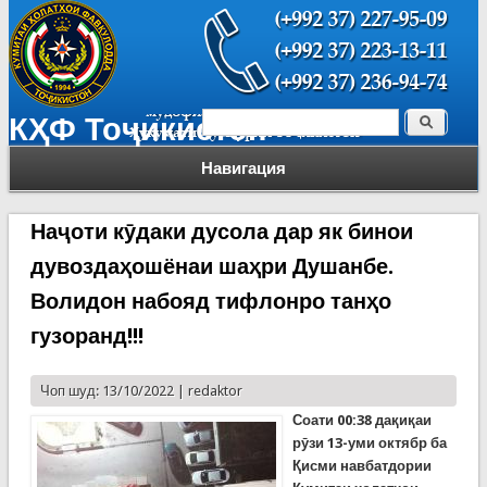
Поиск
КҲФ Тоҷикистон
Форма поиска
Навигация
Наҷоти кӯдаки дусола дар як бинои
дувоздаҳошёнаи шаҳри Душанбе.
Волидон набояд тифлонро танҳо
гузоранд!!!
Чоп шуд: 13/10/2022 |
redaktor
Соати 00:38 дақиқаи
рӯзи 13-уми октябр ба
Қисми навбатдории