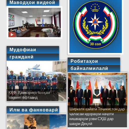
Маводҳои видеоӣ
Мудофиаи
гражданӣ
Робитаҳои
байналмилалӣ
КҲФ: Ҳамкориҳо бозҳам
тақвият ёфтаанд
Ширкати ҳайати Тоҷикистон дар
Илм ва фанноварӣ
ҷаласаи идораҳои наҷоти
кишварҳои узви СҲШ дар
шаҳри Деҳлӣ