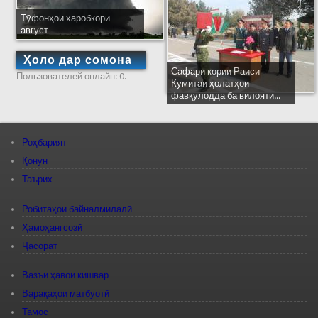
Тӯфонҳои харобкори
август
Ҳоло дар сомона
Сафари кории Раиси
Пользователей онлайн: 0.
Кумитаи ҳолатҳои
фавқулодда ба вилояти...
Роҳбарият
Қонун
Таърих
Робитаҳои байналмилалӣ
Ҳамоҳангсозӣ
Ҷасорат
Вазъи ҳавои кишвар
Варақаҳои матбуотӣ
Тамос