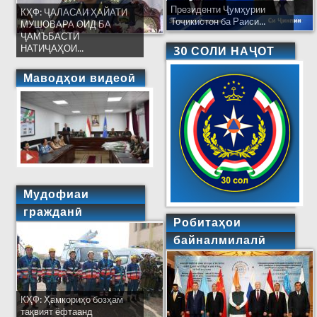
Президенти Ҷумҳурии
КҲФ: ҶАЛАСАИ ҲАЙАТИ
Тоҷикистон ба Раиси...
МУШОВАРА ОИД БА
ҶАМЪБАСТИ
НАТИҶАҲОИ...
30 СОЛИ НАҶОТ
Маводҳои видеоӣ
Мудофиаи
гражданӣ
Робитаҳои
байналмилалӣ
КҲФ: Ҳамкориҳо бозҳам
тақвият ёфтаанд