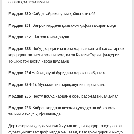
сарватҳои зеризаминӣ
Моддаи 230
. Сайди ғайриқонунии ҳайвоноти обӣ
Моддаи 231
. Вайрон кардани қоидаҳои ҳифзи захираи моҳӣ
Моддаи 232
. Шикори ғайриқонунӣ
Моддаи 233
. Нобуд кардани макони дар вазъияти басо хатарнок
қарордоштаи зисти организмҳо, ки ба Китоби Сурхи Ҷумҳурии
Тоҷикистон дохил карда шудаанд
Моддаи 234
. Ғайриқонунӣ буридани дарахт ва буттаҳо
Моддаи 234
(1). Муомилоти ғайриқонунии шираи камол
Моддаи 235
. Несту нобуд кардан ё осеб расонидан ба ҷангал
Моддаи 236
. Вайрон кардани низоми ҳудудҳо ва объектҳои
табиии махсус ҳифзшаванда
Дар назарияи ҳуқуқи ҷиноятӣ чунин аст, ки кирдор танҳо дар он
сурат ҷиноят эътироф карда мешавад, ки агар он дорои 4 унсур