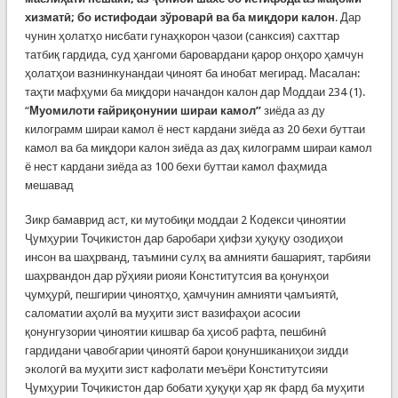
хизматӣ; бо истифодаи зўроварӣ ва ба миқдори калон
. Дар
чунин ҳолатҳо нисбати гунаҳкорон ҷазои (санксия) сахттар
татбиқ гардида, суд ҳангоми баровардани қарор онҳоро ҳамчун
ҳолатҳои вазнинкунандаи ҷиноят ба инобат мегирад. Масалан:
таҳти мафҳуми ба миқдори начандон калон дар Моддаи 234 (1).
“
Муомилоти ғайриқонунии шираи камол”
зиёда аз ду
килограмм шираи камол ё нест кардани зиёда аз 20 бехи буттаи
камол ва ба миқдори калон зиёда аз даҳ килограмм шираи камол
ё нест кардани зиёда аз 100 бехи буттаи камол фаҳмида
мешавад
Зикр бамаврид аст, ки мутобиқи моддаи 2 Кодекси ҷиноятии
Ҷумҳурии Тоҷикистон дар баробари ҳифзи ҳуқуқу озодиҳои
инсон ва шаҳрванд, таъмини сулҳ ва амнияти башарият, тарбияи
шаҳрвандон дар рўҳияи риояи Конститутсия ва қонунҳои
ҷумҳурӣ, пешгирии ҷиноятҳо, ҳамчунин амнияти ҷамъиятӣ,
саломатии аҳолӣ ва муҳити зист вазифаҳои асосии
қонунгузории ҷиноятии кишвар ба ҳисоб рафта, пешбинӣ
гардидани ҷавобгарии ҷиноятӣ барои қонуншиканиҳои зидди
экологӣ ва муҳити зист кафолати меъёри Конститутсияи
Ҷумҳурии Тоҷикистон дар бобати ҳуқуқи ҳар як фард ба муҳити