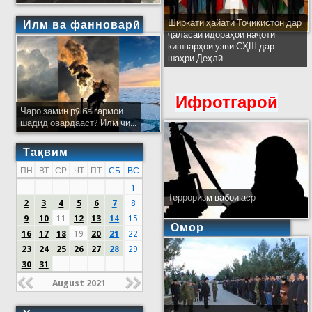
Ширкати ҳайати Тоҷикистон дар
Илм ва фанноварӣ
ҷаласаи идораҳои наҷоти
кишварҳои узви СҲШ дар
шаҳри Деҳлӣ
Ифротгароӣ
Чаро замин рӯ ба гармои
шадид овардааст? Илм чӣ...
Тақвим
ПН
ВТ
СР
ЧТ
ПТ
СБ
ВС
1
Терроризм вабои аср
2
3
4
5
6
7
8
9
10
11
12
13
14
15
Омор
16
17
18
19
20
21
22
23
24
25
26
27
28
29
30
31
August 2021