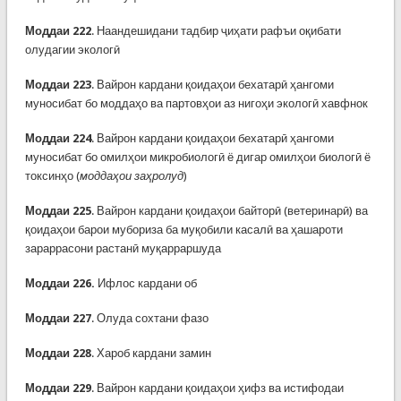
Моддаи 222
. Наандешидани тадбир ҷиҳати рафъи оқибати
олудагии экологӣ
Моддаи 223
. Вайрон кардани қоидаҳои бехатарӣ ҳангоми
муносибат бо моддаҳо ва партовҳои аз нигоҳи экологӣ хавфнок
Моддаи 224
. Вайрон кардани қоидаҳои бехатарӣ ҳангоми
муносибат бо омилҳои микробиологӣ ё дигар омилҳои биологӣ ё
токсинҳо (
моддаҳои заҳролуд
)
Моддаи 225
. Вайрон кардани қоидаҳои байторӣ (ветеринарӣ) ва
қоидаҳои барои мубориза ба муқобили касалӣ ва ҳашароти
зараррасони растанӣ муқарраршуда
Моддаи 226.
Ифлос кардани об
Моддаи 227
. Олуда сохтани фазо
Моддаи 228
. Хароб кардани замин
Моддаи 229
. Вайрон кардани қоидаҳои ҳифз ва истифодаи