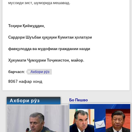
мусоиди зист, шуморида мешавад.
Тоҳири Қиёмуддин,
Сардори Шуъбаи ҳуқуқии Кумитаи ҳолатҳои
фавқулодда ва мудофиаи граждании назди
Ҳукумати Ҷумҳурии Тоҷикистон, майор.
барчасп:
Ахбори рӯз
8067 нафар хонд
Ахбори рӯз
Бо Пешво