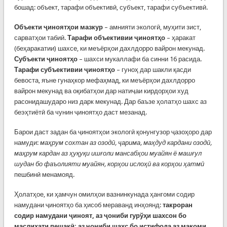
бошад: объект, тарафи объективӣ, субъект, тарафи субъективӣ.
Объекти ҷиноятҳои мазкур
– амнияти экологӣ, муҳити зист,
сарватҳои табиӣ.
Тарафи объективии ҷиноятҳо
– ҳаракат
(беҳаракатии) шахсе, ки меъёрҳои дахлдорро вайрон мекунад.
Субъекти ҷиноятҳо
– шахси мукаллафи ба синни 16 расида.
Тарафи субъективии ҷиноятҳо
– гуноҳ дар шакли қасди
бевоста, яъне гунаҳкор мефаҳмад, ки меъёрҳои дахлдорро
вайрон мекунад ва оқибатҳои дар натиҷаи кирдорҳои худ
расонидашударо низ дарк мекунад. Дар баъзе ҳолатҳо шахс аз
беэҳтиётӣ ба чунин ҷиноятҳо даст мезанад.
Барои даст задан ба ҷиноятҳои экологӣ қонунгузор ҷазоҳоро дар
намуди:
маҳрум сохтан аз озодӣ, ҷарима, маҳдуд кардани озодӣ,
маҳрум кардан аз ҳуқуқи ишғоли мансабҳои муайян ё машғул
шудан бо фаъолияти муайян, корҳои ислоҳӣ ва корҳои ҳатмӣ
пешбинӣ менамояд.
Ҳолатҳое, ки ҳамчун омилҳои вазнинкунада ҳангоми содир
намудани ҷиноятҳо ба ҳисоб мераванд инҳоянд:
такроран
содир намудани ҷиноят, аз ҷониби гурўҳи шахсон бо
маслиҳати пешакӣ; аз ҷониби шахс бо истифода аз мақоми