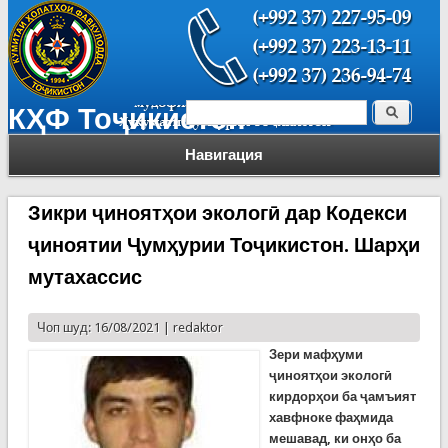
Поиск
КҲФ Тоҷикистон
Форма поиска
Навигация
Зикри ҷиноятҳои экологӣ дар Кодекси
ҷиноятии Ҷумҳурии Тоҷикистон. Шарҳи
мутахассис
Чоп шуд: 16/08/2021 |
redaktor
Зери мафҳуми
ҷиноятҳои экологӣ
кирдорҳои ба ҷамъият
хавфноке фаҳмида
мешавад, ки онҳо ба