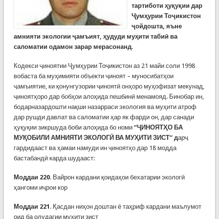
тартиботи ҳуқуқии дар
Ҷумҳурии Тоҷикистон
ҷойдошта, яъне
амнияти экологии ҷамъият, ҳудуди муҳити табиӣ ва
саломатии одамон зарар мерасонанд.
Кодекси ҷиноятии Ҷумҳурии Тоҷикистон аз 21 майи соли 1998
вобаста ба муҳимияти объекти ҷиноят – муносибатҳои
ҷамъиятие, ки қонунгузории ҷиноятӣ онҳоро муҳофизат мекунад,
ҷиноятҳоро дар бобҳои алоҳида пешбинӣ менамояд. Бинобар ин,
бодарназардошти нақши назарраси экология ва муҳити атроф
дар рушди давлат ва саломатии ҳар як фарди он, дар санади
ҳуқуқии зикршуда боби алоҳида бо номи
“
ҶИНОЯТҲО БА
МУҚОБИЛИ АМНИЯТИ ЭКОЛОГӢ ВА МУҲИТИ ЗИСТ
” д
арҷ
гардидааст ва ҳамаи намуди ин ҷиноятҳо дар 18 модда
бастабандӣ карда шудааст:
Моддаи 220
. Вайрон кардани қоидаҳои бехатарии экологӣ
ҳангоми иҷрои кор
Моддаи 221
. Қасдан ниҳон доштан ё таҳриф кардани маълумот
оид ба олудагии муҳити зист