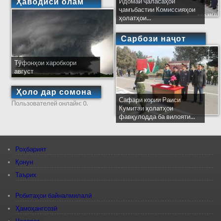
Ҳаводиси олам
Идомаи ҷаласаҳои
ҷамъбастии Комиссияҳои
ҳолатҳои...
Сарбози наҷот
Тӯфонҳои харобкори
август
Ҳоло дар сомона
Сафари кории Раиси
Пользователей онлайн: 0.
Кумитаи ҳолатҳои
фавқулодда ба вилояти...
Роҳбарият
Қонун
Таърих
Робитаҳои байналмилалӣ
Ҳамоҳангсозӣ