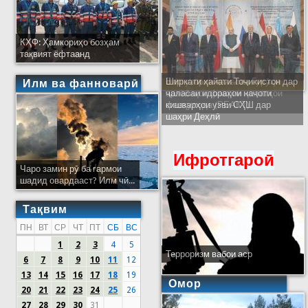
КҲФ: Ҳамкориҳо бозҳам
тақвият ёфтаанд
Ширкати ҳайати Тоҷикистон дар
Илм ва фанноварӣ
ҷаласаи идораҳои наҷоти
кишварҳои узви СҲШ дар
шаҳри Деҳлӣ
Ифротгароӣ
Чаро замин рӯ ба гармои
шадид овардааст? Илм чӣ...
Тақвим
ПН
ВТ
СР
ЧТ
ПТ
СБ
ВС
1
2
3
4
5
Терроризм вабои аср
6
7
8
9
10
11
12
13
14
15
16
17
18
19
Омор
20
21
22
23
24
25
26
27
28
29
30
31