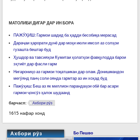
МАТОЛИБИ ДИГАР ДАР ИН БОРА
ПАЖӮҲИШ: Гармои шадид ба ҳадди бесобиқа мерасад
Дараҷаи ҳарорати дунё дар моҳи июли имсол аз солҳои
гузашта бештар буд
Ҳушдор ва тавсияҳои Кумитаи ҳолатҳои фавқулодда барои
эҳтиёт дар фасли гарм
Нигарониҳо аз гармои тоқатшикан дар олам. Донишмандон
мегӯянд панҷ соли оянда гармтар аз ин хоҳад буд
Пажӯҳиш: Беш аз як миллион парандаҳои обӣ бар асари
гармои ҷонсӯз ҳалок шудаанд
барчасп:
Ахбори рӯз
1615 нафар хонд
Ахбори рӯз
Бо Пешво