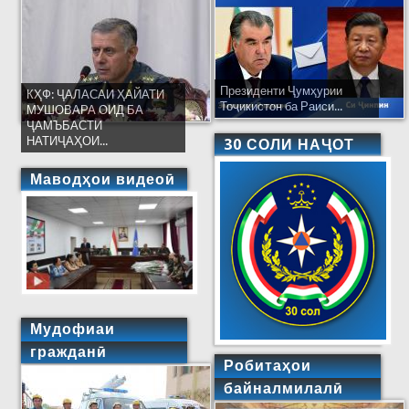
Президенти Ҷумҳурии
КҲФ: ҶАЛАСАИ ҲАЙАТИ
Тоҷикистон ба Раиси...
МУШОВАРА ОИД БА
ҶАМЪБАСТИ
НАТИҶАҲОИ...
30 СОЛИ НАҶОТ
Маводҳои видеоӣ
Мудофиаи
гражданӣ
Робитаҳои
байналмилалӣ