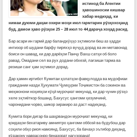
истинод ба Агентии
ҳавошиносии кишвар
хабар медиҳад, ки
нимаи дуюми даҳаи охири моҳи июл гармтарин рӯзҳохоҳанд
буд, дамои ҳаво рӯзҳои 25 – 28 июл то 44 дараҷа хоҳад расид.
Бар асари ин гармӣ дар баландкӯҳҳо эҳтимоли беш аз ҳадди
интизор об шудани барфу пиряхҳо вуҷуд дорад ва ин метавонад
боиси он шавад, ки дар дарёҳои Панҷу Вахш сатҳи об боло
равад. Омадани сел ва рух додани обхезӣ, лағзиши тарма ва
резиши санг ҳам эҳтимол дорад.
Дар ҳамин иртибот Кумитаи ҳолатҳои фавқулодда ва мудофиаи
граждании назди Ҳукумати Ҷумҳурии Тоҷикистон ба сокинон ва
меҳмонони ноҳияҳои кӯҳӣ муроҷиат мекунад, ки дар чунин рӯзҳо
хеле эҳтиёткор бошанд. Бахусус ҳангоми ҳезумчинӣ,
чаронидани чорво, шикор зиракиро аз даст надиҳанд.
Кумита бори дигар ба шаҳрвандон муроҷиат мекунад, ки
қоидаҳои бехатариву амниятро ҳангоми оббозӣ ва будубош дар
соҳили обҳо риоя намоянд. Бахусус, ба бачаҳо эътибор диҳанд,
кӯдакону наврасонро беназорат нагузоранд!