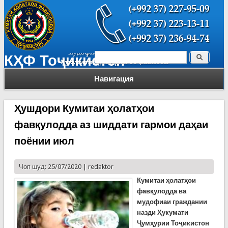
Поиск
КҲФ Тоҷикистон
Форма поиска
Навигация
Ҳушдори Кумитаи ҳолатҳои
фавқулодда аз шиддати гармои даҳаи
поёнии июл
Чоп шуд: 25/07/2020 |
redaktor
К
умитаи ҳолатҳои
фавқулодда ва
мудофиаи граждании
назди Ҳукумати
Ҷумҳурии Тоҷикистон