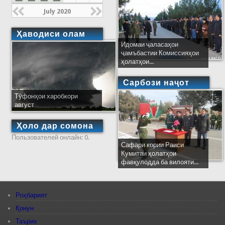
July 2020
Ҳаводиси олам
Идомаи ҷаласаҳои
ҷамъбастии Комиссияҳои
ҳолатҳои...
Сарбози наҷот
Тӯфонҳои харобкори
август
Ҳоло дар сомона
Пользователей онлайн: 0.
Сафари кории Раиси
Кумитаи ҳолатҳои
фавқулодда ба вилояти...
Роҳбарият
Қонун
Таърих