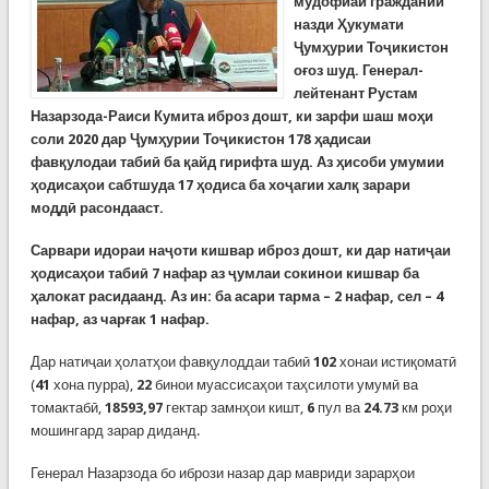
мудофиаи граждании
назди Ҳукумати
Ҷумҳурии Тоҷикистон
оғоз шуд. Генерал-
лейтенант Рустам
Назарзода-Раиси Кумита иброз дошт, ки зарфи шаш моҳи
соли 2020 дар Ҷумҳурии Тоҷикистон 178 ҳадисаи
фавқулодаи табиӣ ба қайд гирифта шуд. Аз ҳисоби умумии
ҳодисаҳои сабтшуда 17 ҳодиса ба хоҷагии халқ зарари
моддӣ расондааст.
Сарвари идораи наҷоти кишвар иброз дошт, ки дар натиҷаи
ҳодисаҳои табиӣ 7 нафар аз ҷумлаи сокинои кишвар ба
ҳалокат расидаанд. Аз ин: ба асари тарма – 2 нафар, сел – 4
нафар, аз чарғак 1 нафар.
Дар натиҷаи ҳолатҳои фавқулоддаи табиӣ
102
хонаи истиқоматӣ
(
41
хона пурра),
22
бинои муассисаҳои таҳсилоти умумӣ ва
томактабӣ,
18593,97
гектар замнҳои кишт,
6
пул ва
24.73
км роҳи
мошингард зарар диданд.
Генерал Назарзода бо ибрози назар дар мавриди зарарҳои