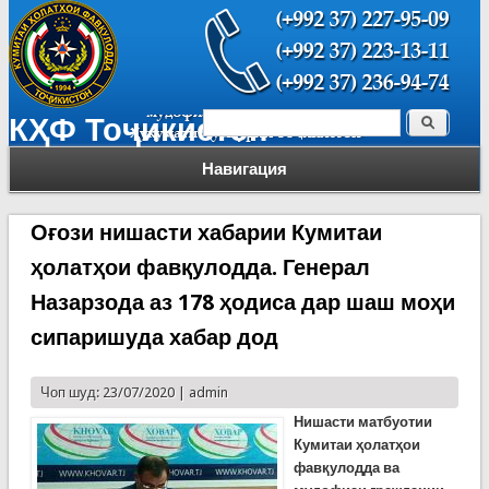
Поиск
КҲФ Тоҷикистон
Форма поиска
Навигация
Оғози нишасти хабарии Кумитаи
ҳолатҳои фавқулодда. Генерал
Назарзода аз 178 ҳодиса дар шаш моҳи
сипаришуда хабар дод
Чоп шуд: 23/07/2020 |
admin
Нишасти матбуотии
Кумитаи ҳолатҳои
фавқулодда ва