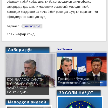
офатҳои табиӣ хабар дод, ки ба хонаводаҳои аз ин офатҳо
зарардида дар шакли масолеҳи сохтмонӣ, маводи ғизоӣ,
бастаҳои беҳдоштӣ ва хоҷагӣ ёрӣ расонда шуд, ки сари вақт ба
офатдидагон расонда шуд.
барчасп:
Ахбори рӯз
1512 нафар хонд
Ахбори рӯз
Бо Пешво
Президенти Ҷумҳурии
КҲФ: ҶАЛАСАИ ҲАЙАТИ
Тоҷикистон ба Раиси...
МУШОВАРА ОИД БА
ҶАМЪБАСТИ
НАТИҶАҲОИ...
30 СОЛИ НАҶОТ
Маводҳои видеоӣ