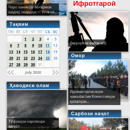
Ифротгароӣ
Чаро замин рӯ ба гармои
шадид овардааст? Илм чӣ...
Тақвим
ПН
ВТ
СР
ЧТ
ПТ
СБ
ВС
1
2
3
4
5
Терроризм вабои аср
6
7
8
9
10
11
12
13
14
15
16
17
18
19
Омор
20
21
22
23
24
25
26
27
28
29
30
31
July 2020
Ҳаводиси олам
Идомаи ҷаласаҳои
ҷамъбастии Комиссияҳои
ҳолатҳои...
Сарбози наҷот
Тӯфонҳои харобкори
август