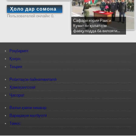
Ҳоло дар сомона
Пользователей онлайн: 0.
Сафари кории Раиси
Кумитаи ҳолатҳои
фавқулодда ба вилояти...
Роҳбарият
Қонун
Таърих
Робитаҳои байналмилалӣ
Ҳамоҳангсозӣ
Ҷасорат
Вазъи ҳавои кишвар
Варақаҳои матбуотӣ
Тамос