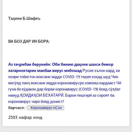
Таҳияи Б.Шафеъ
ВА БОЗ ДАР ИН БОРА:
Аз таҷрибаи беруниён: Оби бинию даҳони шахси бемор
хатарноктарин манбаи вирус мебошад
Русия эълон кард, ки
охири тобистон воксани зидди COVID-19 таҳия хоҳад шуд
Чин
мегӯяд панҷ воксани зидди короновирусро озмоиш кардааст
Чӣ
гуна бо кӯдакон дар бораи коронавирус (COVID-19) бояд сӯҳбат
намуд
ҚОИДАҲОИ БЕХАТАРӢ. Барои пешгирӣ аз сироят ба
короновирус чиро бояд донист?
барчасп:
Коронавирус nCov
2503 нафар хонд