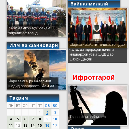
байналмилалӣ
КҲФ: Ҳамкориҳо бозҳам
тақвият ёфтаанд
Ширкати ҳайати Тоҷикистон дар
Илм ва фанноварӣ
ҷаласаи идораҳои наҷоти
кишварҳои узви СҲШ дар
шаҳри Деҳлӣ
Ифротгароӣ
Чаро замин рӯ ба гармои
шадид овардааст? Илм чӣ...
Тақвим
ПН
ВТ
СР
ЧТ
ПТ
СБ
ВС
1
2
3
Терроризм вабои аср
4
5
6
7
8
9
10
11
12
13
14
15
16
17