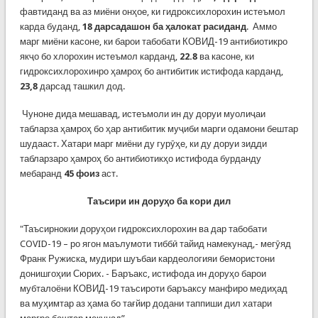
фавтиданд ва аз миёни онҳое, ки гидроксихлорохин истеъмол
карда буданд,
18 дарсадашон ба ҳалокат расиданд
. Аммо
марг миёни касоне, ки барои табобати КОВИД-19 антибиотикро
якҷо бо хлорохин истеъмол карданд,
22.8
ва касоне, ки
гидроксихлорохинро ҳамроҳ бо антибитик истифода карданд,
23,8
дарсад ташкил дод.
Чуноне дида мешавад, истеъмоли ин ду доруи муолиҷаи
табларза ҳамроҳ бо ҳар антибитик муҷиби марги одамони бештар
шудааст. Хатари марг миёни ду гурӯҳе, ки ду доруи зидди
табларзаро ҳамроҳ бо антибиотикҳо истифода бурданду
мебаранд
45 фоиз
аст.
Таъсири ин доруҳо ба кори дил
"Таъсирнокии доруҳои гидроксихлорохин ва дар табобати
COVID-19 – ро ягон маълумоти тиббӣ тайид намекунад,- мегӯяд
Франк Ружиска, мудири шуъбаи кардеологияи бемористони
донишгоҳии Сюрих. - Баръакс, истифода ин доруҳо барои
мубталоёни КОВИД-19 таъсироти баръаксу манфиро медиҳад
ва муҳимтар аз ҳама бо тағйир додани таппиши дил хатари