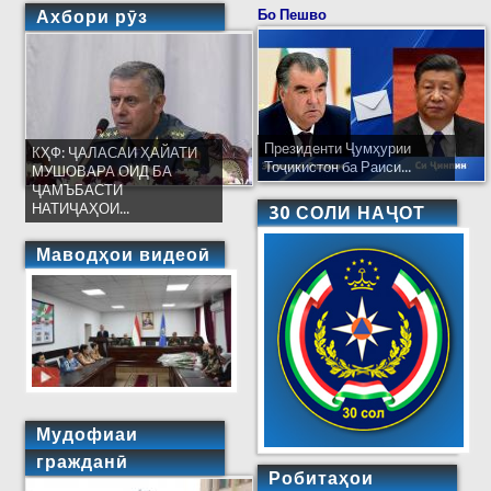
Ахбори рӯз
Бо Пешво
Президенти Ҷумҳурии
КҲФ: ҶАЛАСАИ ҲАЙАТИ
Тоҷикистон ба Раиси...
МУШОВАРА ОИД БА
ҶАМЪБАСТИ
НАТИҶАҲОИ...
30 СОЛИ НАҶОТ
Маводҳои видеоӣ
Мудофиаи
гражданӣ
Робитаҳои