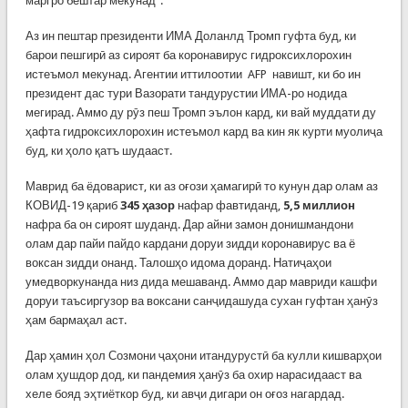
маргро бештар мекунад”.
Аз ин пештар президенти ИМА Доланлд Тромп гуфта буд, ки
барои пешгирӣ аз сироят ба коронавирус гидроксихлорохин
истеъмол мекунад. Агентии иттилоотии AFP навишт, ки бо ин
президент дас тури Вазорати тандурустии ИМА-ро нодида
мегирад. Аммо ду рӯз пеш Тромп эълон кард, ки вай муддати ду
ҳафта гидроксихлорохин истеъмол кард ва кин як курти муолиҷа
буд, ки ҳоло қатъ шудааст.
Маврид ба ёдоварист, ки аз оғози ҳамагирӣ то кунун дар олам аз
КОВИД-19 қариб
345 ҳазор
нафар фавтиданд,
5,5 миллион
нафра ба он сироят шуданд. Дар айни замон донишмандони
олам дар пайи пайдо кардани доруи зидди коронавирус ва ё
воксан зидди онанд. Талошҳо идома доранд. Натиҷаҳои
умедворкунанда низ дида мешаванд. Аммо дар мавриди кашфи
доруи таъсиргузор ва воксани санҷидашуда сухан гуфтан ҳанӯз
ҳам бармаҳал аст.
Дар ҳамин ҳол Созмони ҷаҳони итандурустӣ ба кулли кишварҳои
олам ҳушдор дод, ки пандемия ҳанӯз ба охир нарасидааст ва
хеле бояд эҳтиёткор буд, ки авҷи дигари он оғоз нагардад.