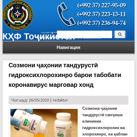
Поиск
КҲФ Тоҷикистон
Форма поиска
Навигация
Созмони ҷаҳонии тандурустӣ
гидроксихлорохинро барои табобати
коронавирус марговар хонд
Чоп шуд: 26/05/2020 |
redaktor
Созмони ҷаҳонии
тандурустӣ санҷиши
клиникии
гидроксихлорохин
в
а
хлорохин
ро, ки қаблан