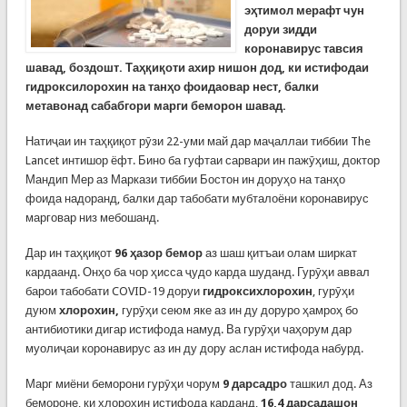
эҳтимол мерафт чун
доруи зидди
коронавирус тавсия
шавад, боздошт. Таҳқиқоти ахир нишон дод, ки истифодаи
гидроксилорохин на танҳо фоидаовар нест, балки
метавонад сабабгори марги беморон шавад.
Натиҷаи ин таҳқиқот рӯзи 22-уми май дар маҷаллаи тиббии The
Lancet интишор ёфт. Бино ба гуфтаи сарвари ин пажӯҳиш, доктор
Мандип Мер аз Маркази тиббии Бостон ин доруҳо на танҳо
фоида надоранд, балки дар табобати мубталоёни коронавирус
марговар низ мебошанд.
Дар ин таҳқиқот
96 ҳазор бемор
аз шаш қитъаи олам ширкат
кардаанд. Онҳо ба чор ҳисса ҷудо карда шуданд. Гурӯҳи аввал
барои табобати COVID-19 доруи
гидроксихлорохин
, гурӯҳи
дуюм
хлорохин,
гурӯҳи сеюм яке аз ин ду доруро ҳамроҳ бо
антибиотики дигар истифода намуд. Ва гурӯҳи чаҳорум дар
муолиҷаи коронавирус аз ин ду дору аслан истифода набурд.
Марг миёни беморони гурӯҳи чорум
9 дарсадро
ташкил дод. Аз
бемороне, ки хлорохин истифода карданд,
16,4 дарсадашон