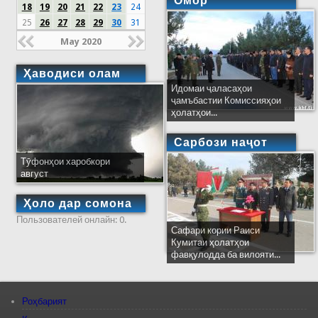
Омор
18
19
20
21
22
23
24
25
26
27
28
29
30
31
May 2020
Ҳаводиси олам
Идомаи ҷаласаҳои
ҷамъбастии Комиссияҳои
ҳолатҳои...
Сарбози наҷот
Тӯфонҳои харобкори
август
Ҳоло дар сомона
Пользователей онлайн: 0.
Сафари кории Раиси
Кумитаи ҳолатҳои
фавқулодда ба вилояти...
Роҳбарият