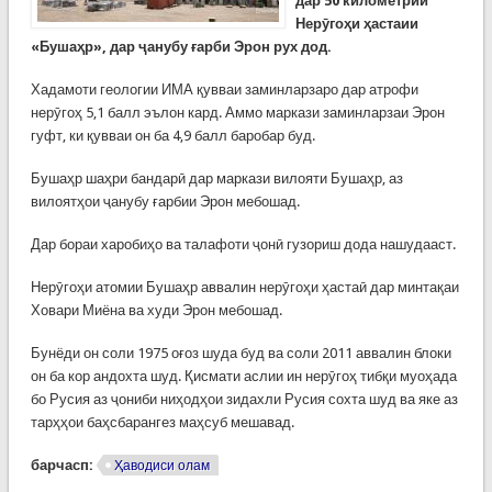
дар 50 километрии
Нер
ӯ
го
ҳ
и
ҳ
астаии
«Буша
ҳ
р», дар
ҷ
анубу
ғ
арби Эрон рух дод.
Хадамоти геологии ИМА қувваи заминларзаро дар атрофи
нерӯгоҳ 5,1 балл эълон кард. Аммо маркази заминларзаи Эрон
гуфт, ки қувваи он ба 4,9 балл баробар буд.
Бушаҳр шаҳри бандарӣ дар маркази вилояти Бушаҳр, аз
вилоятҳои ҷанубу ғарбии Эрон мебошад.
Дар бораи харобиҳо ва талафоти ҷонӣ гузориш дода нашудааст.
Нерӯгоҳи атомии Бушаҳр аввалин нерӯгоҳи ҳастаӣ дар минтақаи
Ховари Миёна ва худи Эрон мебошад.
Бунёди он соли 1975 оғоз шуда буд ва соли 2011 аввалин блоки
он ба кор андохта шуд. Қисмати аслии ин нерӯгоҳ тибқи муоҳада
бо Русия аз ҷониби ниҳодҳои зидахли Русия сохта шуд ва яке аз
тарҳҳои баҳсбарангез маҳсуб мешавад.
барчасп:
Ҳаводиси олам