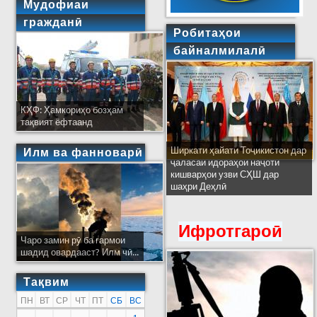
Мудофиаи
гражданӣ
Робитаҳои
байналмилалӣ
КҲФ: Ҳамкориҳо бозҳам
тақвият ёфтаанд
Ширкати ҳайати Тоҷикистон дар
Илм ва фанноварӣ
ҷаласаи идораҳои наҷоти
кишварҳои узви СҲШ дар
шаҳри Деҳлӣ
Ифротгароӣ
Чаро замин рӯ ба гармои
шадид овардааст? Илм чӣ...
Тақвим
ПН
ВТ
СР
ЧТ
ПТ
СБ
ВС