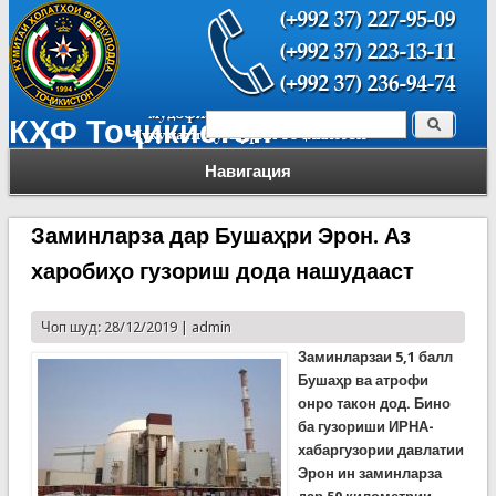
Поиск
КҲФ Тоҷикистон
Форма поиска
Навигация
Заминларза дар Бушаҳри Эрон. Аз
харобиҳо гузориш дода нашудааст
Чоп шуд: 28/12/2019 |
admin
Заминларзаи 5,1 балл
Бушаҳр ва атрофи
онро такон дод. Бино
ба гузориши ИРНА-
хабаргузории давлатии
Эрон ин заминларза