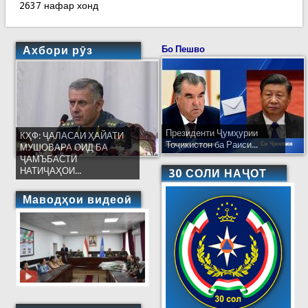
2637 нафар хонд
Ахбори рӯз
Бо Пешво
Президенти Ҷумҳурии
КҲФ: ҶАЛАСАИ ҲАЙАТИ
Тоҷикистон ба Раиси...
МУШОВАРА ОИД БА
ҶАМЪБАСТИ
НАТИҶАҲОИ...
30 СОЛИ НАҶОТ
Маводҳои видеоӣ