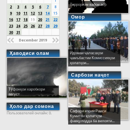
1
Терроризм вабои аср
2
3
4
5
6
7
8
9
10
11
12
13
14
15
Омор
16
17
18
19
20
21
22
23
24
25
26
27
28
29
30
31
December 2019
Ҳаводиси олам
Идомаи ҷаласаҳои
ҷамъбастии Комиссияҳои
ҳолатҳои...
Сарбози наҷот
Тӯфонҳои харобкори
август
Ҳоло дар сомона
Сафари кории Раиси
Пользователей онлайн: 0.
Кумитаи ҳолатҳои
фавқулодда ба вилояти...