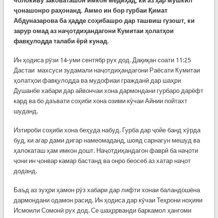
чолокиву заковаташон имкон медиҳад, ки аз ҳар мушкил
ҷонашонро раҳонанд. Аммо ин бор гурбаи Қимат
Абдуназарова ба ҳадде соҳибашро дар ташвиш гузошт, ки
зарур омад аз наҷотдиҳандагони Кумитаи ҳолатҳои
фавқулодда талаби ёрӣ кунад.
Ин ҳодиса рӯзи 14-уми сентябр рух дод. Дақиқан соати 11:25
Дастаи махсуси зудамали наҷотдиҳандагони Раёсати Кумитаи
ҳолатҳои фавқулодда ва мудофиаи гражданӣ дар шаҳри
Душанбе хабари дар айвончаи хона дармондани гурбаро дарёфт
кард ва бо даъвати соҳиби хона озими кӯчаи Айнии пойтахт
шуданд.
Изтироби соҳиби хона беҳуда набуд. Гурба дар ҷойе банд хӯрда
буд, ки агар дами дигар намеомаданд, шояд сарнагун мешуд ва
ҳалокаташ ҳам имкон дошт. Наҷотдиҳандагон фаврӣ ба наҷоти
ҷони ин ҷонвар камар бастанд ва онро беосеб аз хатар наҷот
доданд.
Баъд аз зуҳри ҳамон рӯз хабари дар лифти хонаи баландошёна
дармондани одамон расид. Ин ҳодиса дар кӯчаи Теҳрони ноҳияи
Исмоили Сомонӣ рух дод. Се шаҳррванди баркамол ҳангоми