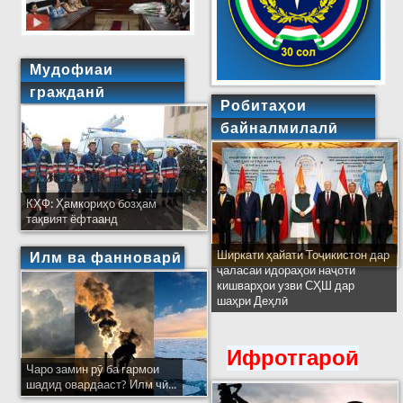
Мудофиаи
гражданӣ
Робитаҳои
байналмилалӣ
КҲФ: Ҳамкориҳо бозҳам
тақвият ёфтаанд
Ширкати ҳайати Тоҷикистон дар
Илм ва фанноварӣ
ҷаласаи идораҳои наҷоти
кишварҳои узви СҲШ дар
шаҳри Деҳлӣ
Ифротгароӣ
Чаро замин рӯ ба гармои
шадид овардааст? Илм чӣ...