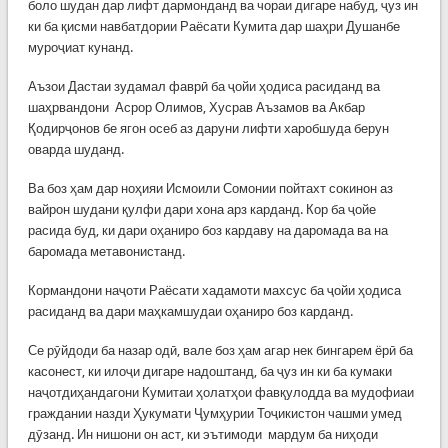
боло шудан дар лифт дармонданд ва чораи дигаре набуд, ҷуз ин
ки ба қисми навбатдории Раёсати Кумита дар шаҳри Душанбе
муроҷиат кунанд.
Аъзои Дастаи зудамал фаврӣ ба ҷойи ҳодиса расиданд ва
шаҳрвандони Асрор Олимов, Хусрав Аъзамов ва Акбар
Қодирҷонов бе ягон осеб аз даруни лифти харобшуда берун
оварда шуданд.
Ва боз ҳам дар ноҳияи Исмоили Сомонии пойтахт сокинон аз
вайрон шудани қулфи дари хона арз карданд. Кор ба ҷойе
расида буд, ки дари оҳаниро боз кардаву на даромада ва на
баромада метавонистанд.
Кормандони наҷоти Раёсати хадамоти махсус ба ҷойи ҳодиса
расиданд ва дари маҳкамшудаи оҳаниро боз карданд.
Се рӯйдоди ба назар одӣ, вале боз ҳам агар нек бингарем ёрӣ ба
касонест, ки илоҷи дигаре надоштанд, ба ҷуз ин ки ба кумаки
наҷотдиҳандагони Кумитаи ҳолатҳои фавқулодда ва мудофиаи
граждании назди Ҳукумати Ҷумҳурии Тоҷикистон чашми умед
дӯзанд. Ин нишони он аст, ки эътимоди мардум ба ниҳоди