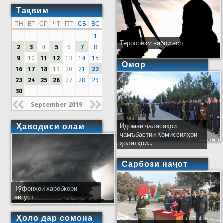
Тақвим
ПН
ВТ
СР
ЧТ
ПТ
СБ
ВС
1
Терроризм вабои аср
2
3
4
5
6
7
8
9
10
11
12
13
14
15
Омор
16
17
18
19
20
21
22
23
24
25
26
27
28
29
30
September 2019
Ҳаводиси олам
Идомаи ҷаласаҳои
ҷамъбастии Комиссияҳои
ҳолатҳои...
Сарбози наҷот
Тӯфонҳои харобкори
август
Ҳоло дар сомона