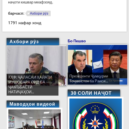
наҷоти кишвар меафзояд.
барчасп:
Ахбори рӯз
1791 нафар хонд
Ахбори рӯз
Бо Пешво
Президенти Ҷумҳурии
КҲФ: ҶАЛАСАИ ҲАЙАТИ
Тоҷикистон ба Раиси...
МУШОВАРА ОИД БА
ҶАМЪБАСТИ
НАТИҶАҲОИ...
30 СОЛИ НАҶОТ
Маводҳои видеоӣ