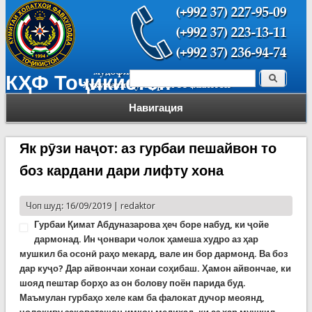
Поиск
КҲФ Тоҷикистон
Форма поиска
Навигация
Як рӯзи наҷот: аз гурбаи пешайвон то
боз кардани дари лифту хона
Чоп шуд: 16/09/2019 |
redaktor
Гурбаи Қимат Абдуназарова ҳеч боре набуд, ки ҷойе
дармонад. Ин ҷонвари чолок ҳамеша худро аз ҳар
мушкил ба осонӣ раҳо мекард, вале ин бор дармонд. Ва боз
дар куҷо? Дар айвончаи хонаи соҳибаш. Ҳамон айвончае, ки
шояд пештар борҳо аз он болову поён парида буд.
Маъмулан гурбаҳо хеле кам ба фалокат дучор меоянд,