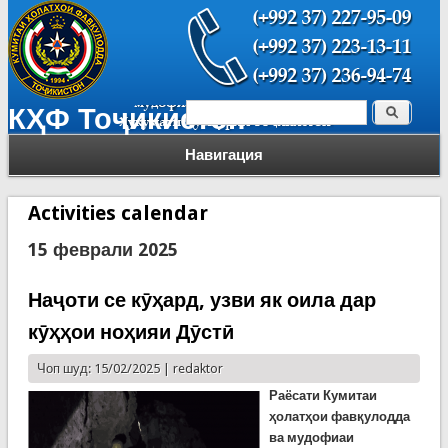
Поиск
КҲФ Тоҷикистон
Форма поиска
Навигация
Activities calendar
15 феврали 2025
Наҷоти се кӯҳард, узви як оила дар
кӯҳҳои ноҳияи Дӯстӣ
Чоп шуд: 15/02/2025 |
redaktor
Раёсати Кумитаи
ҳолатҳои фавқулодда
ва мудофиаи