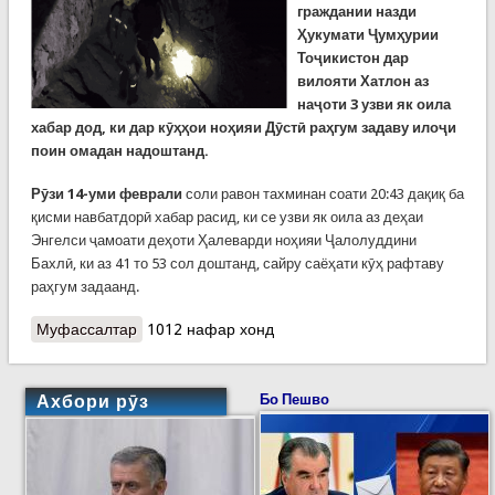
граждании назди
Ҳукумати Ҷумҳурии
Тоҷикистон дар
вилояти Хатлон аз
наҷоти 3 узви як оила
хабар дод, ки дар кӯҳҳои ноҳияи Дӯстӣ раҳгум задаву илоҷи
поин омадан надоштанд.
Рӯзи 14-уми феврали
соли равон тахминан соати 20:43 дақиқ ба
қисми навбатдорӣ хабар расид, ки се узви як оила аз деҳаи
Энгелси ҷамоати деҳоти Ҳалеварди ноҳияи Ҷалолуддини
Бахлӣ, ки аз 41 то 53 сол доштанд, сайру саёҳати кӯҳ рафтаву
раҳгум задаанд.
Муфассалтар
о Наҷоти се кӯҳард, узви як оила дар кӯҳҳои
1012 нафар хонд
ноҳияи Дӯстӣ
Ахбори рӯз
Бо Пешво