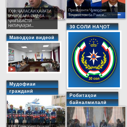
Президенти Ҷумҳурии
КҲФ: ҶАЛАСАИ ҲАЙАТИ
Тоҷикистон ба Раиси...
МУШОВАРА ОИД БА
ҶАМЪБАСТИ
НАТИҶАҲОИ...
30 СОЛИ НАҶОТ
Маводҳои видеоӣ
Мудофиаи
гражданӣ
Робитаҳои
байналмилалӣ
КҲФ: Ҳамкориҳо бозҳам