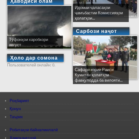
Ҳаводиси олам
Идомаи ҷаласаҳои
ҷамъбастии Комиссияҳои
ҳолатҳои...
Сарбози наҷот
Тӯфонҳои харобкори
август
Ҳоло дар сомона
Пользователей онлайн: 0.
Сафари кории Раиси
Кумитаи ҳолатҳои
фавқулодда ба вилояти...
Роҳбарият
Қонун
Таърих
Робитаҳои байналмилалӣ
Ҳамоҳангсозӣ