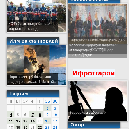
КҲФ: Ҳамкориҳо бозҳам
тақвият ёфтаанд
Ширкати ҳайати Тоҷикистон дар
Илм ва фанноварӣ
ҷаласаи идораҳои наҷоти
кишварҳои узви СҲШ дар
шаҳри Деҳлӣ
Ифротгароӣ
Чаро замин рӯ ба гармои
шадид овардааст? Илм чӣ...
Тақвим
ПН
ВТ
СР
ЧТ
ПТ
СБ
ВС
1
2
3
Терроризм вабои аср
4
5
6
7
8
9
10
11
12
13
14
15
16
17
Омор
18
19
20
21
22
23
24