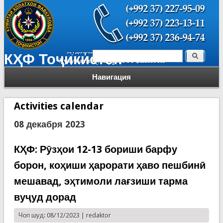
Поиск
КҲФ Тоҷикистон
Форма поиска
Навигация
Activities calendar
08 декабря 2023
КҲФ: Рӯзҳои 12-13 бориши барфу
борон, коҳиши ҳарорати ҳаво пешбинӣ
мешавад, эҳтимоли лағзиши тарма
вуҷуд дорад
Чоп шуд: 08/12/2023 |
redaktor