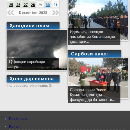
25
26
27
28
29
30
31
December 2023
Ҳаводиси олам
Идомаи ҷаласаҳои
ҷамъбастии Комиссияҳои
ҳолатҳои...
Сарбози наҷот
Тӯфонҳои харобкори
август
Ҳоло дар сомона
Пользователей онлайн: 0.
Сафари кории Раиси
Кумитаи ҳолатҳои
фавқулодда ба вилояти...
Роҳбарият
Қонун