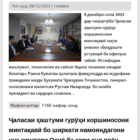
Чоп шуд: 08/12/2023 |
redaktor
8 декабри соли 2023
дар чаҳорчӯби Ҷаласаи
ҳаштуми гурӯҳи
коршиносони
минтақавӣ таҳти
унвони «Беҳдошти
устуворӣ ба офатҳои
табиӣ: Истифодаи
маълумот, технология ва сиёсат барои таъмини ояндаи
бехатар» Раиси К
умитаи ҳолатҳои фавқулодда ва мудофиаи
гражаднии назди Ҳукумати Ҷумҳурии Тоҷикистон, генерал-
полковники милитсия Рустам Назарзода
бо ноиби
президент ва сардори
созмони...
Муфассалтар
о Мулоқоти генерал Назарзода бо ҷаноби Довуд
1160 нафар хонд
Манзур дар ҳошияи нишасти Душанбе
Ҷаласаи ҳаштуми гурӯҳи коршиносони
минтақавӣ бо ширкати намояндагони