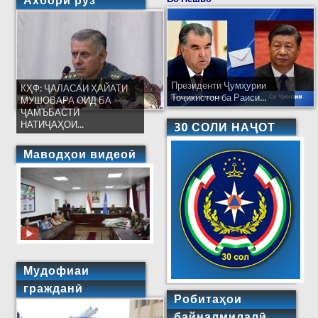
Ахбори рӯз
Президенти Ҷумҳурии
КҲФ: ҶАЛАСАИ ҲАЙАТИ
Тоҷикистон ба Раиси...
МУШОВАРА ОИД БА
ҶАМЪБАСТИ
НАТИҶАҲОИ...
30 СОЛИ НАҶОТ
Маводҳои видеоӣ
Мудофиаи
гражданӣ
Робитаҳои
байналмилалӣ