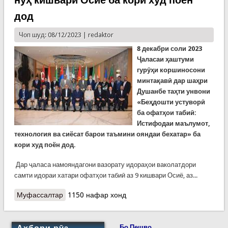
нуҳ кишвари Осиё ба кори худ поён
дод
Чоп шуд: 08/12/2023 |
redaktor
8 декабри соли 2023
Ҷаласаи ҳаштуми
гурӯҳи коршиносони
минтақавӣ дар шаҳри
Душанбе таҳти унвони
«Беҳдошти устуворӣ
ба офатҳои табиӣ:
Истифодаи маълумот,
технология ва сиёсат барои таъмини ояндаи бехатар» ба
кори худ поён дод.
Дар ҷаласа намояндагони вазорату идораҳои ваколатдори
самти идораи хатари офатҳои табиӣ аз 9 кишвари Осиё, аз...
Муфассалтар
о Ҷаласаи ҳаштуми гурӯҳи коршиносони
1150 нафар хонд
минтақавӣ бо ширкати намояндагони нуҳ
кишвари Осиё ба кори худ поён дод
Бо Пешво