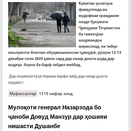
Кумитаи ҳолатҳои
фавқуллода ва
мудофиаи граждании
назди Ҳукумати
Ҷумҳурии Тоҷикистон
ба таваҷҷӯҳи
шаҳрвандон
мерасонад, ки тибқи
маълумоти Агентии обуҳавошиносии ҷумҳурӣ, рӯзҳои 12-13
декабри соли 2023 ҳавои сард дар назар дошта шуда,дар
водиҳо борон ба барф табдил меёбад.
Дар ноҳияҳои кӯҳӣ бориши барфи зиёд дар назар дошта
шудааст.
Муфассалтар
о КҲФ: Рӯзҳои 12-13 бориши барфу борон,
1319 нафар хонд
коҳиши ҳарорати ҳаво пешбинӣ мешавад,
эҳтимоли лағзиши тарма вуҷуд дорад
Мулоқоти генерал Назарзода бо
ҷаноби Довуд Манзур дар ҳошияи
нишасти Душанбе