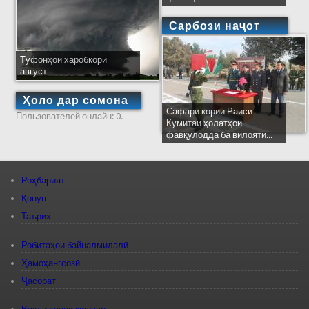
Сарбози наҷот
Тӯфонҳои харобкори
август
Ҳоло дар сомона
Сафари кории Раиси
Пользователей онлайн: 0.
Кумитаи ҳолатҳои
фавқулодда ба вилояти...
Роҳбарият
Қонун
Таърих
Робитаҳои байналмилалӣ
Ҳамоҳангсозӣ
Ҷасорат