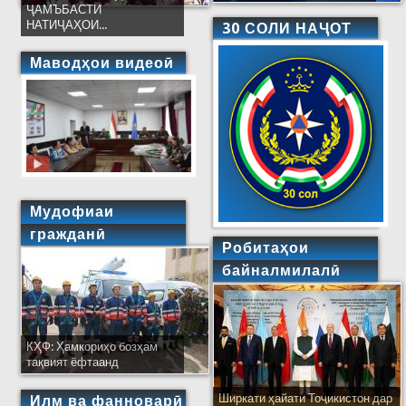
ҶАМЪБАСТИ
НАТИҶАҲОИ...
30 СОЛИ НАҶОТ
Маводҳои видеоӣ
Мудофиаи
гражданӣ
Робитаҳои
байналмилалӣ
КҲФ: Ҳамкориҳо бозҳам
тақвият ёфтаанд
Ширкати ҳайати Тоҷикистон дар
Илм ва фанноварӣ