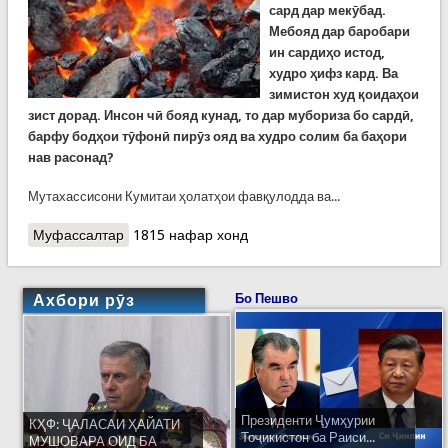
сард дар мекӯбад.
Мебояд дар баробари
ин сардиҳо истод,
худро ҳифз кард. Ва
зимистон худ қоидаҳои
зист дорад. Инсон чӣ бояд кунад, то дар мубориза бо сардӣ,
барфу бодҳои тӯфонӣ пирӯз ояд ва худро солим ба баҳори
нав расонад?
Мутахассисони Кумитаи ҳолатҳои фавқулодда ва...
Муфассалтар
о Зимистон ва сӯхтор. Чӣ бояд кард, то аз
1815 нафар хонд
фалокатҳо эмин бошем?
Ахбори рӯз
Бо Пешво
Президенти Ҷумҳурии
КҲФ: ҶАЛАСАИ ҲАЙАТИ
Тоҷикистон ба Раиси...
МУШОВАРА ОИД БА