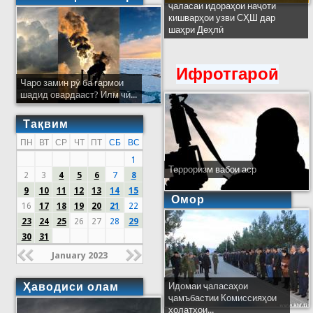
ҷаласаи идораҳои наҷоти
кишварҳои узви СҲШ дар
шаҳри Деҳлӣ
Ифротгароӣ
Чаро замин рӯ ба гармои
шадид овардааст? Илм чӣ...
Тақвим
ПН
ВТ
СР
ЧТ
ПТ
СБ
ВС
1
Терроризм вабои аср
2
3
4
5
6
7
8
9
10
11
12
13
14
15
Омор
16
17
18
19
20
21
22
23
24
25
26
27
28
29
30
31
January 2023
Ҳаводиси олам
Идомаи ҷаласаҳои
ҷамъбастии Комиссияҳои
ҳолатҳои...