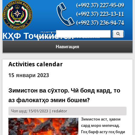
Поиск
КҲФ Тоҷикистон
Форма поиска
Навигация
Activities calendar
15 январи 2023
Зимистон ва сӯхтор. Чӣ бояд кард, то
аз фалокатҳо эмин бошем?
Чоп шуд: 15/01/2023 |
redaktor
Зимистон аст, ҳавои
сард моро мепечад.
Гоҳ барф асту гоҳ боди