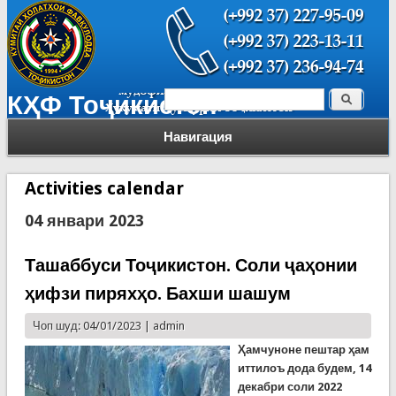
Поиск
КҲФ Тоҷикистон
Форма поиска
Навигация
Activities calendar
04 январи 2023
Ташаббуси Тоҷикистон. Соли ҷаҳонии
ҳифзи пиряхҳо. Бахши шашум
Чоп шуд: 04/01/2023 |
admin
Ҳамчуноне пештар ҳам
иттилоъ дода будем, 14
декабри соли 2022