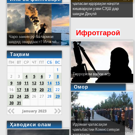
ҷаласаи идораҳои наҷоти
кишварҳои узви СҲШ дар
шаҳри Деҳлӣ
Ифротгароӣ
Чаро замин рӯ ба гармои
шадид овардааст? Илм чӣ...
Тақвим
ПН
ВТ
СР
ЧТ
ПТ
СБ
ВС
1
Терроризм вабои аср
2
3
4
5
6
7
8
9
10
11
12
13
14
15
Омор
16
17
18
19
20
21
22
23
24
25
26
27
28
29
30
31
January 2023
Ҳаводиси олам
Идомаи ҷаласаҳои
ҷамъбастии Комиссияҳои
ҳолатҳои...