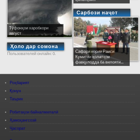
Сарбози наҷот
Тӯфонҳои харобкори
август
Ҳоло дар сомона
Сафари кории Раиси
Пользователей онлайн: 0.
Кумитаи ҳолатҳои
фавқулодда ба вилояти...
Роҳбарият
Қонун
Таърих
Робитаҳои байналмилалӣ
Ҳамоҳангсозӣ
Ҷасорат