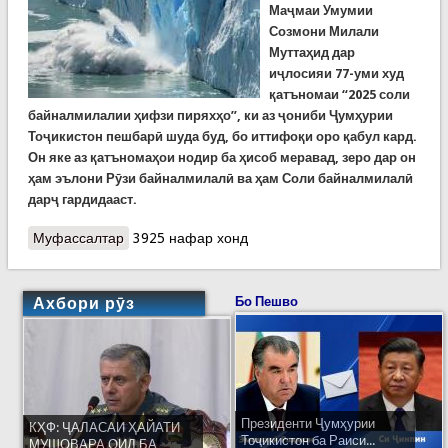
Маҷмаи Умумии
Созмони Милали
Муттаҳид дар
иҷлосияи 77-уми худ
қатъномаи “2025 соли
байналмилалии ҳифзи пиряхҳо”, ки аз ҷониби Ҷумҳурии
Тоҷикистон пешбарӣ шуда буд, бо иттифоқи оро қабул кард.
Он яке аз қатъномаҳои нодир ба ҳисоб меравад, зеро дар он
ҳам эълони Рӯзи байналмилалӣ ва ҳам Соли байналмилалӣ
дарҷ гардидааст.
Муфассалтар
о Ташаббуси Тоҷикистон. Соли ҷаҳонии ҳифзи
3925 нафар хонд
пиряхҳо. Бахши шашум
Ахбори рӯз
Бо Пешво
Президенти Ҷумҳурии
КҲФ: ҶАЛАСАИ ҲАЙАТИ
Тоҷикистон ба Раиси...
МУШОВАРА ОИД БА