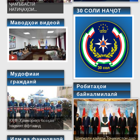
ҶАМЪБАСТИ
НАТИҶАҲОИ...
30 СОЛИ НАҶОТ
Маводҳои видеоӣ
Мудофиаи
гражданӣ
Робитаҳои
байналмилалӣ
КҲФ: Ҳамкориҳо бозҳам
тақвият ёфтаанд
Ширкати ҳайати Тоҷикистон дар
Илм ва фанноварӣ