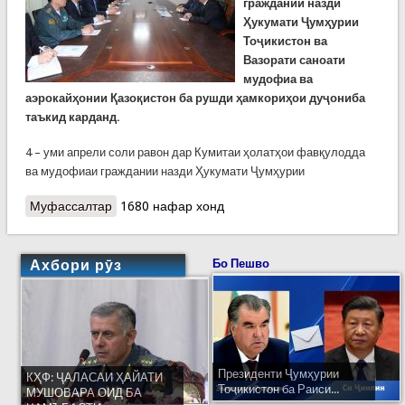
граждании назди
Ҳукумати Ҷумҳурии
Тоҷикистон ва
Вазорати саноати
мудофиа ва
аэрокайҳонии Қазоқистон ба рушди ҳамкориҳои дуҷониба
таъкид карданд.
4 – уми апрели соли равон дар Кумитаи ҳолатҳои фавқулодда
ва мудофиаи граждании назди Ҳукумати Ҷумҳурии
Муфассалтар
о Мулоқоти Рустам Назарзода бо Вазири
1680 нафар хонд
саноати мудофиа ва аэрокайҳонии Қазоқистон
Бейбут Атамқулов
Ахбори рӯз
Бо Пешво
Президенти Ҷумҳурии
КҲФ: ҶАЛАСАИ ҲАЙАТИ
Тоҷикистон ба Раиси...
МУШОВАРА ОИД БА