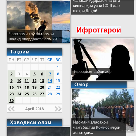
ҷаласаи идораҳои наҷоти
кишварҳои узви СҲШ дар
шаҳри Деҳлӣ
Ифротгароӣ
Чаро замин рӯ ба гармои
шадид овардааст? Илм чӣ...
Тақвим
ПН
ВТ
СР
ЧТ
ПТ
СБ
ВС
1
Терроризм вабои аср
2
3
4
5
6
7
8
9
10
11
12
13
14
15
Омор
16
17
18
19
20
21
22
23
24
25
26
27
28
29
30
April 2018
Ҳаводиси олам
Идомаи ҷаласаҳои
ҷамъбастии Комиссияҳои
ҳолатҳои...