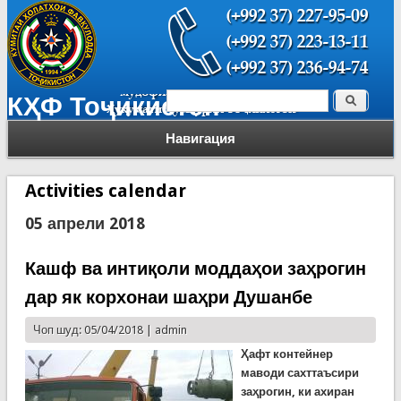
Поиск
КҲФ Тоҷикистон
Форма поиска
Навигация
Activities calendar
05 апрели 2018
Кашф ва интиқоли моддаҳои заҳрогин
дар як корхонаи шаҳри Душанбе
Чоп шуд: 05/04/2018 |
admin
Ҳафт контейнер
маводи сахттаъсири
заҳрогин, ки ахиран