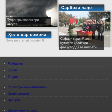
Сарбози наҷот
Тӯфонҳои харобкори
август
Ҳоло дар сомона
Сафари кории Раиси
Пользователей онлайн: 0.
Кумитаи ҳолатҳои
фавқулодда ба вилояти...
Роҳбарият
Қонун
Таърих
Робитаҳои байналмилалӣ
Ҳамоҳангсозӣ
Ҷасорат
Вазъи ҳавои кишвар