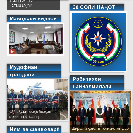
ҶАМЪБАСТИ
НАТИҶАҲОИ...
30 СОЛИ НАҶОТ
Маводҳои видеоӣ
Мудофиаи
гражданӣ
Робитаҳои
байналмилалӣ
КҲФ: Ҳамкориҳо бозҳам
тақвият ёфтаанд
Ширкати ҳайати Тоҷикистон дар
Илм ва фанноварӣ