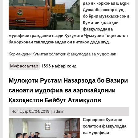
дар як корхонаи шаҳри
Душанбе ошкор шуд,
бо ёрии мутахассисони
Кумитаи ҳолатҳои
фавқулодда ва
мудофиаи граждании назди Ҳукумати Ҷумҳурии Тоҷикистон
ба корхонаи тавлидкунандаи он интиқол дода шуд.
Кормандони Кумитаи ҳолатҳои фавқулодда ва мудофиаи
Муфассалтар
о Кашф ва интиқоли моддаҳои заҳрогин дар як
1596 нафар хонд
корхонаи шаҳри Душанбе
Мулоқоти Рустам Назарзода бо Вазири
саноати мудофиа ва аэрокайҳонии
Қазоқистон Бейбут Атамқулов
Чоп шуд: 05/04/2018 |
admin
Сарварони Кумитаи
ҳолатҳои фавқулодда
ва мудофиаи