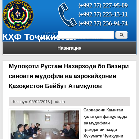
Поиск
КҲФ Тоҷикистон
Форма поиска
Навигация
Мулоқоти Рустам Назарзода бо Вазири
саноати мудофиа ва аэрокайҳонии
Қазоқистон Бейбут Атамқулов
Чоп шуд: 05/04/2018 |
admin
Сарварони Кумитаи
ҳолатҳои фавқулодда
ва мудофиаи
граждании назди
Ҳукумати Ҷумҳурии