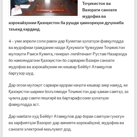
Тоҷикистон ва
Вазорати саноати
мудофиа ва
аэрокайҳонии Қазоқистон ба рушди ҳамкориҳои дуҷониба
таъкид карданд.
4 – уми апрели соли равон дар Кумитаи ҳолатҳои фавқулодда
ва мудофиаи граждании назди Ҳукумати Ҷумҳурии Тоҷикистон
мулоқоти Раиси Кумита, генерал-лепйтенант Рустам Назарзода
бо намояндагони Қазоқистон бо сарварии Вазири саноати
мудофиа ва аэрокайҳонии ин кишвар Бейбут Атамқулов
баргузор шуд.
Дар оғози мулоқот сарвари идораи наҷоти кишвар зикр намуд, ки
Қазоқистон шарики боэътимоди Тоҷикистон дар ҳамаи самтҳо, аз
ҷумла дар самти пешгирӣ ва бартарафсозии ҳолатҳои
фавқулодда аст.
Дар навбати худ Бейбут Атамқулов дар бораи самтҳои гуногун
ва зарфиятҳои Вазорат дар амнияти аэрокайҳонӣ, мудофиа ва
саноати электронӣ маълумот дод.