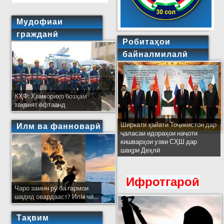
Мудофиаи
гражданӣ
Робитаҳои
байналмилалӣ
КҲФ: Ҳамкориҳо бозҳам
тақвият ёфтаанд
Ширкати ҳайати Тоҷикистон дар
Илм ва фанноварӣ
ҷаласаи идораҳои наҷоти
кишварҳои узви СҲШ дар
шаҳри Деҳлӣ
Ифротгароӣ
Чаро замин рӯ ба гармои
шадид овардааст? Илм чӣ...
Тақвим