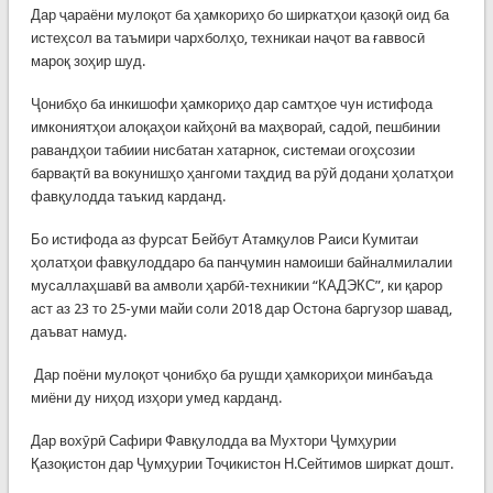
Дар ҷараёни мулоқот ба ҳамкориҳо бо ширкатҳои қазоқӣ оид ба
истеҳсол ва таъмири чархболҳо, техникаи наҷот ва ғаввосӣ
мароқ зоҳир шуд.
Ҷонибҳо ба инкишофи ҳамкориҳо дар самтҳое чун истифода
имкониятҳои алоқаҳои кайҳонӣ ва маҳвораӣ, садоӣ, пешбинии
равандҳои табиии нисбатан хатарнок, системаи огоҳсозии
барвақтӣ ва вокунишҳо ҳангоми таҳдид ва рӯй додани ҳолатҳои
фавқулодда таъкид карданд.
Бо истифода аз фурсат Бейбут Атамқулов Раиси Кумитаи
ҳолатҳои фавқулоддаро ба панҷумин намоиши байналмилалии
мусаллаҳшавӣ ва амволи ҳарбӣ-техникии “КАДЭКС”, ки қарор
аст аз 23 то 25-уми майи соли 2018 дар Остона баргузор шавад,
даъват намуд.
Дар поёни мулоқот ҷонибҳо ба рушди ҳамкориҳои минбаъда
миёни ду ниҳод изҳори умед карданд.
Дар вохӯрӣ Сафири Фавқулодда ва Мухтори Ҷумҳурии
Қазоқистон дар Ҷумҳурии Тоҷикистон Н.Сейтимов ширкат дошт.