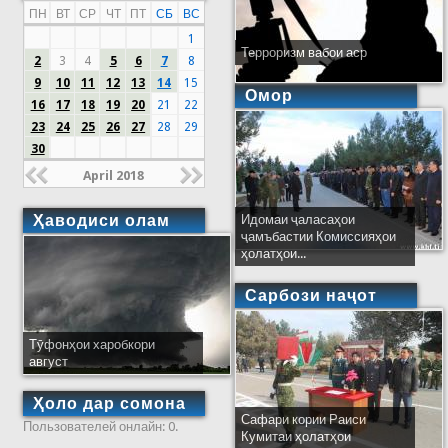
ПН
ВТ
СР
ЧТ
ПТ
СБ
ВС
1
Терроризм вабои аср
2
3
4
5
6
7
8
9
10
11
12
13
14
15
Омор
16
17
18
19
20
21
22
23
24
25
26
27
28
29
30
April 2018
Ҳаводиси олам
Идомаи ҷаласаҳои
ҷамъбастии Комиссияҳои
ҳолатҳои...
Сарбози наҷот
Тӯфонҳои харобкори
август
Ҳоло дар сомона
Сафари кории Раиси
Пользователей онлайн: 0.
Кумитаи ҳолатҳои