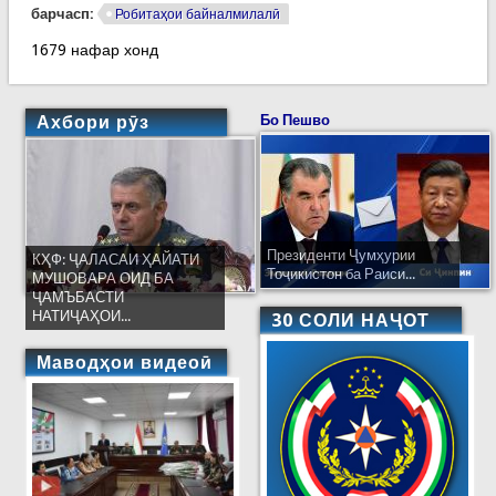
барчасп:
Робитаҳои байналмилалӣ
1679 нафар хонд
Ахбори рӯз
Бо Пешво
Президенти Ҷумҳурии
КҲФ: ҶАЛАСАИ ҲАЙАТИ
Тоҷикистон ба Раиси...
МУШОВАРА ОИД БА
ҶАМЪБАСТИ
НАТИҶАҲОИ...
30 СОЛИ НАҶОТ
Маводҳои видеоӣ