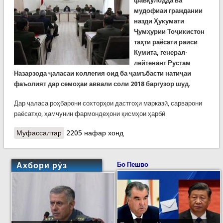
фавқулодда ва
мудофиаи граждании
назди Ҳукумати
Ҷумҳурии Тоҷикистон
таҳти раёсати раиси
Кумита, генерал-
лейтенант Рустам
Назарзода ҷаласаи коллегия оид ба ҷамъбасти натиҷаи
фаъолият дар семоҳаи аввали соли 2018 баргузор шуд.
Дар ҷаласа роҳбарони сохторҳои дастгоҳи марказӣ, сарварони
раёсатҳо, ҳамчунин фармондеҳони қисмҳои ҳарбӣ
Муфассалтар
о Кумитаи ҳолатҳои фавқулодда натиҷаи
2205 нафар хонд
фаъолияти семоҳаи худро ҷамъбаст кард
Ахбори рӯз
Бо Пешво