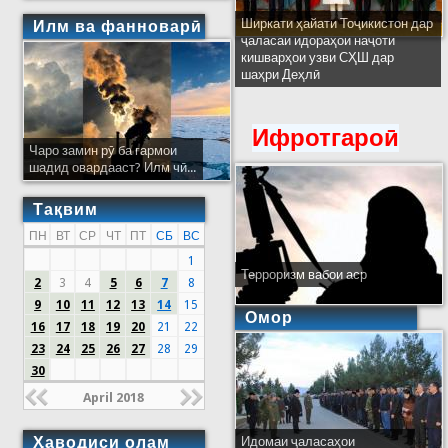
Ширкати ҳайати Тоҷикистон дар
Илм ва фанноварӣ
ҷаласаи идораҳои наҷоти
кишварҳои узви СҲШ дар
шаҳри Деҳлӣ
Ифротгароӣ
Чаро замин рӯ ба гармои
шадид овардааст? Илм чӣ...
Тақвим
ПН
ВТ
СР
ЧТ
ПТ
СБ
ВС
1
Терроризм вабои аср
2
3
4
5
6
7
8
9
10
11
12
13
14
15
Омор
16
17
18
19
20
21
22
23
24
25
26
27
28
29
30
April 2018
Ҳаводиси олам
Идомаи ҷаласаҳои