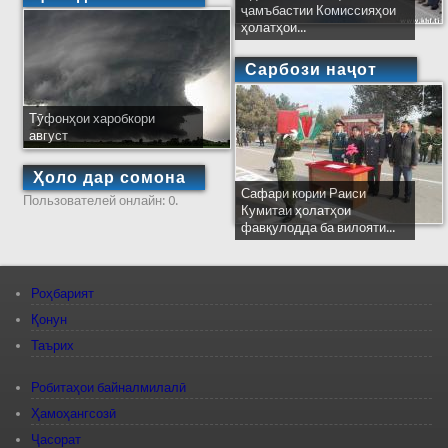
ҷамъбастии Комиссияҳои
ҳолатҳои...
Сарбози наҷот
Тӯфонҳои харобкори
август
Ҳоло дар сомона
Сафари кории Раиси
Пользователей онлайн: 0.
Кумитаи ҳолатҳои
фавқулодда ба вилояти...
Роҳбарият
Қонун
Таърих
Робитаҳои байналмилалӣ
Ҳамоҳангсозӣ
Ҷасорат