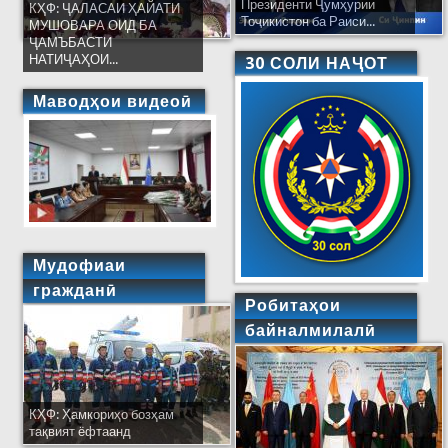
Президенти Ҷумҳурии
КҲФ: ҶАЛАСАИ ҲАЙАТИ
Тоҷикистон ба Раиси...
МУШОВАРА ОИД БА
ҶАМЪБАСТИ
НАТИҶАҲОИ...
30 СОЛИ НАҶОТ
Маводҳои видеоӣ
Мудофиаи
гражданӣ
Робитаҳои
байналмилалӣ
КҲФ: Ҳамкориҳо бозҳам
тақвият ёфтаанд