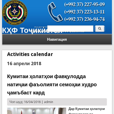
Поиск
КҲФ Тоҷикистон
Форма поиска
Навигация
Activities calendar
16 апрели 2018
Кумитаи ҳолатҳои фавқулодда
натиҷаи фаъолияти семоҳаи худро
ҷамъбаст кард
Чоп шуд: 16/04/2018 |
admin
Дар Кумитаи
ҳолатҳои