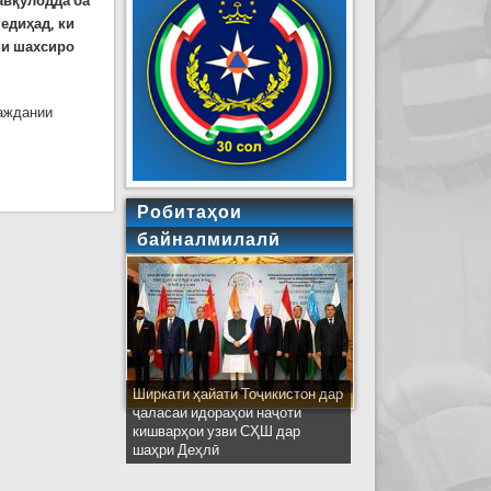
авқулодда ба
едиҳад, ки
ии шахсиро
аждании
и фавқулодда ҳушдор медиҳад!
Робитаҳои
байналмилалӣ
Ширкати ҳайати Тоҷикистон дар
ҷаласаи идораҳои наҷоти
кишварҳои узви СҲШ дар
шаҳри Деҳлӣ