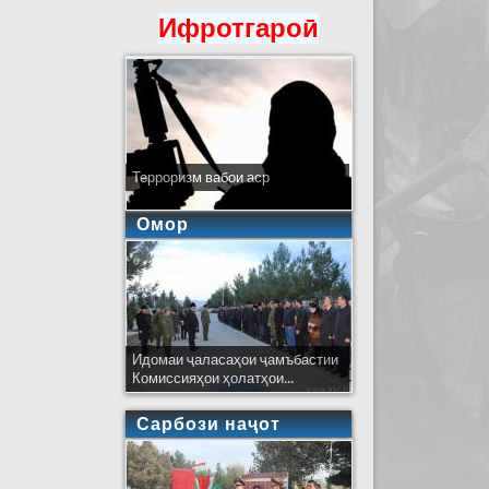
Ифротгароӣ
Терроризм вабои аср
Омор
Идомаи ҷаласаҳои ҷамъбастии
Комиссияҳои ҳолатҳои...
Сарбози наҷот