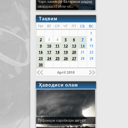
Чаро замин рӯ ба гармои шадид
овардааст? Илм чӣ...
Тақвим
ПН
ВТ
СР
ЧТ
ПТ
СБ
ВС
1
2
3
4
5
6
7
8
9
10
11
12
13
14
15
16
17
18
19
20
21
22
23
24
25
26
27
28
29
30
April 2018
Ҳаводиси олам
Тӯфонҳои харобкори август