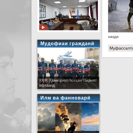
назди
Мудофиаи гражданӣ
Муфассалт
КҲФ: Ҳамкориҳо бозҳам тақвият
ёфтаанд
Илм ва фанноварӣ