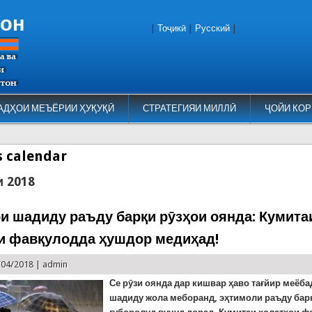
тон
|
Тоҷикӣ
|
Русский
|
АДҲОИ МЕЪЁРИИ ҲУҚУҚӢ
СТРАТЕГИЯИ МИЛЛӢ
ҶОЙИ КОР
es calendar
и 2018
и шадиду раъду барқи рӯзҳои оянда: Кумита
и фавқулодда ҳушдор медиҳад!
/04/2018 |
admin
Се рӯзи оянда дар кишвар ҳаво тағйир меёба
шадиду жола меборанд, эҳтимоли раъду бар