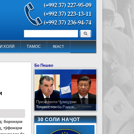
Поиск
Форма поиска
И ХОЛӢ
ТАМОС
REACT
Бо Пешво
и
Президенти Ҷумҳурии
Тоҷикистон ба Раиси...
30 СОЛИ НАҶОТ
д: боронҳои
қ, тӯфонҳои