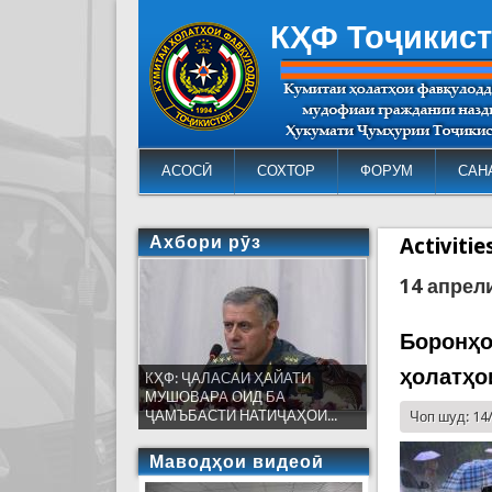
КҲФ Тоҷикис
АСОСӢ
СОХТОР
ФОРУМ
САН
Ахбори рӯз
Activiti
14 апрел
Боронҳо
ҳолатҳо
КҲФ: ҶАЛАСАИ ҲАЙАТИ
МУШОВАРА ОИД БА
ҶАМЪБАСТИ НАТИҶАҲОИ...
Чоп шуд: 14
Маводҳои видеоӣ