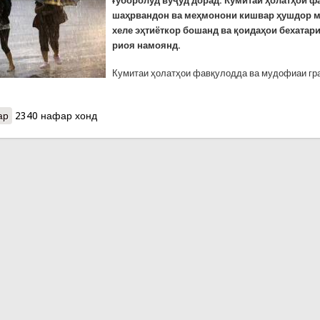
ғуборолуд вуҷуд дорад. Кумитаи ҳолатҳои ф
шаҳрвандон ва меҳмонони кишвар ҳушдор м
хеле эҳтиёткор бошанд ва қоидаҳои бехатар
риоя намоянд.
Кумитаи ҳолатҳои фавқулодда ва мудофиаи гр
ар
о Боронҳои шадиду раъду барқи рӯзҳои оянда: Кумитаи ҳолатҳо
2340 нафар хонд