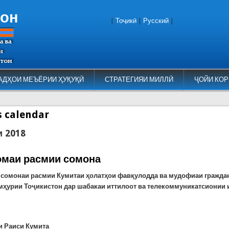
тон
|
Тоҷикӣ
|
Русский
|
АДҲОИ МЕЪЁРИИ ҲУҚУҚӢ
СТРАТЕГИЯИ МИЛЛӢ
ҶОЙИ КОР
es calendar
и 2018
маи расмии сомона
сомонаи расмии Кумитаи ҳолатҳои фавқулодда ва мудофиаи гражда
мҳурии Тоҷикистон дар шабакаи иттилоот ва телекоммуникатсионии 
 Раиси Кумита