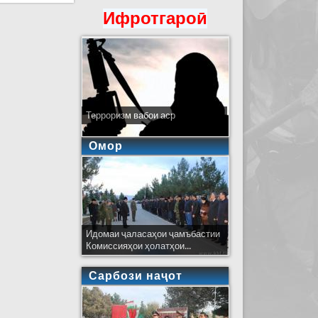
Ифротгароӣ
Терроризм вабои аср
Омор
Идомаи ҷаласаҳои ҷамъбастии
Комиссияҳои ҳолатҳои...
Сарбози наҷот