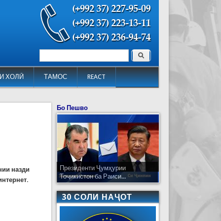
Поиск
Форма поиска
И ХОЛӢ
ТАМОС
REACT
Бо Пешво
Президенти Ҷумҳурии
нии назди
Тоҷикистон ба Раиси...
интернет.
30 СОЛИ НАҶОТ