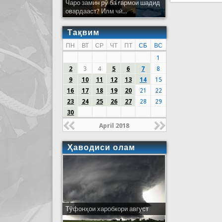
Чаро замин рӯ ба гармои шадид
овардааст? Илм чӣ...
Тақвим
ПН
ВТ
СР
ЧТ
ПТ
СБ
ВС
1
2
3
4
5
6
7
8
9
10
11
12
13
14
15
16
17
18
19
20
21
22
23
24
25
26
27
28
29
30
April 2018
Ҳаводиси олам
Тӯфонҳои харобкори август