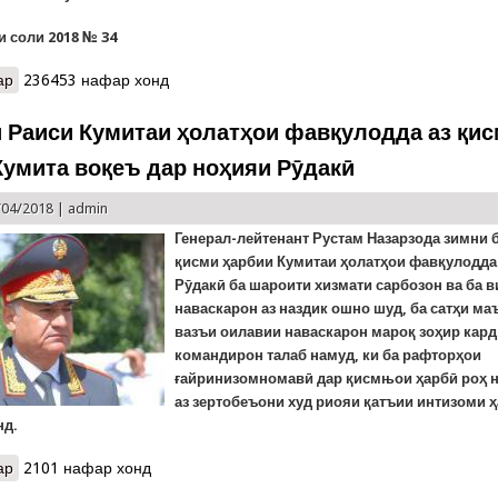
и соли 2018 № 34
ар
о Низомномаи расмии сомона
236453 нафар хонд
 Раиси Кумитаи ҳолатҳои фавқулодда аз қи
Кумита воқеъ дар ноҳияи Рӯдакӣ
/04/2018 |
admin
Генерал-лейтенант Рустам Назарзода зимни 
қ
исми
ҳ
арбии
Кумитаи
ҳ
олат
ҳ
ои
фав
қ
улодда
Р
ӯ
дак
ӣ
ба
шароити
хизмати
сарбозон
ва
ба
в
наваскарон
аз
наздик
ошно
шуд
,
ба
сат
ҳ
и
ма
вазъи
оилавии
наваскарон
маро
қ
зо
ҳ
ир
кард
командирон
талаб
намуд
,
ки
ба
рафтор
ҳ
ои
ғ
айринизомномав
ӣ
дар
қ
исмњ
о
и
ҳ
арб
ӣ
ро
ҳ
аз
зертобеъони
худ
риояи
қ
атъии
интизоми
ҳ
нд
.
ар
о Боздиди Раиси Кумитаи ҳолатҳои фавқулодда аз қисмҳои ҳарби
2101 нафар хонд