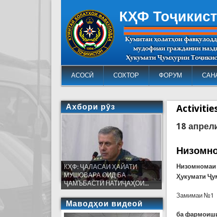
КҲФ Тоҷикис
АСОСӢ
СОХТОР
ФОРУМ
САН
Ахбори рӯз
Activiti
18 апрел
Низомно
Низомномаи 
КҲФ: ҶАЛАСАИ ҲАЙАТИ
МУШОВАРА ОИД БА
Ҳукумати Ҷу
ҶАМЪБАСТИ НАТИҶАҲОИ...
Замимаи №1
Маводҳои видеоӣ
ба фармоиши