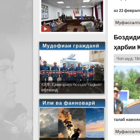
аз 22 феврал
Муфассалт
Боздиди
Мудофиаи гражданӣ
ҳарбии 
Чоп шуд: 18
КҲФ: Ҳамкориҳо бозҳам тақвият
ёфтаанд
Илм ва фанноварӣ
талаб
намоя
Муфассалт