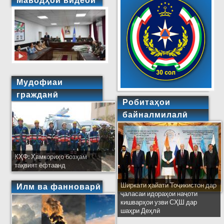
Маводҳои видеоӣ
Мудофиаи
гражданӣ
Робитаҳои
байналмилалӣ
КҲФ: Ҳамкориҳо бозҳам
тақвият ёфтаанд
Ширкати ҳайати Тоҷикистон дар
Илм ва фанноварӣ
ҷаласаи идораҳои наҷоти
кишварҳои узви СҲШ дар
шаҳри Деҳлӣ