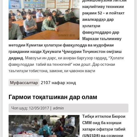
донишомӯзони литсеи
нақлиётиву техникии
рақами 52 – и пойтахт
амалкардҳо дар
ҳолатҳои
фавқулоддаро дар
Маркази таълимиву
методии Кумитаи ҳолатҳои фавқулодда ва мудофиаи
граждании назди Ҳукумати Ҷумҳурии Тоҷикистон омӯзиш
диданд.
Мавзуъи ин дарс, ки ахиран баргузор гардид, “Ҳолати
фавқулоддаи табиӣ ва техногенӣ” ном дошт. Дар остонаи
таътилҳои тобистона, замоне, ки ҷавонон вақти
Муфассалтар
о Дарси омӯзишии риояи бехатарӣ барои
2107 нафар хонд
донишомӯзони литсеи нақлиёт ва техника
Гармои тоқатшикан дар олам
Чоп шуд: 12/05/2017 |
admin
Тибқи иттилои Бюрои
СММ оид ба коҳиши
хатари офатҳои табиӣ
(UNISDR) ва созмони