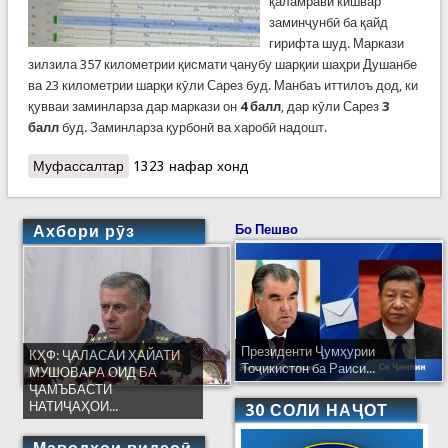
қаламрави кишвар
заминҷунбӣ ба қайд
гирифта шуд. Маркази
зилзила 357 километрии қисмати ҷанубу шарқии шаҳри Душанбе
ва 23 километрии шарқи кӯли Сарез буд. Манбаъ иттилоъ дод, ки
қувваи заминларза дар маркази он
4 балл
, дар кӯли Сарез
3
балл
буд. Заминларза қурбонӣ ва харобӣ надошт.
Муфассалтар
о Заминларза бо қувваи аз 3 то 4 балл
1323 нафар хонд
Тоҷикистонро такон дод
Ахбори рӯз
Бо Пешво
Президенти Ҷумҳурии
КҲФ: ҶАЛАСАИ ҲАЙАТИ
Тоҷикистон ба Раиси...
МУШОВАРА ОИД БА
ҶАМЪБАСТИ
НАТИҶАҲОИ...
30 СОЛИ НАҶОТ