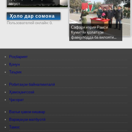
август
Ҳоло дар сомона
Пользователей онлайн: 0.
Сафари кории Раиси
Кумитаи ҳолатҳои
фавқулодда ба вилояти...
Роҳбарият
Қонун
Таърих
Робитаҳои байналмилалӣ
Ҳамоҳангсозӣ
Ҷасорат
Вазъи ҳавои кишвар
Варақаҳои матбуотӣ
Тамос