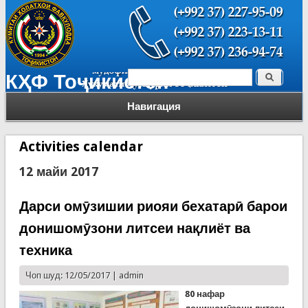
Поиск
КҲФ Тоҷикистон
Форма поиска
Навигация
Activities calendar
12 майи 2017
Дарси омӯзишии риояи бехатарӣ барои
донишомӯзони литсеи нақлиёт ва
техника
Чоп шуд: 12/05/2017 |
admin
80 нафар