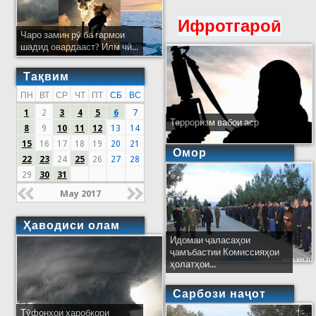
Ифротгароӣ
Чаро замин рӯ ба гармои
шадид овардааст? Илм чӣ...
Тақвим
ПН
ВТ
СР
ЧТ
ПТ
СБ
ВС
1
2
3
4
5
6
7
Терроризм вабои аср
8
9
10
11
12
13
14
15
16
17
18
19
20
21
Омор
22
23
24
25
26
27
28
29
30
31
May 2017
Ҳаводиси олам
Идомаи ҷаласаҳои
ҷамъбастии Комиссияҳои
ҳолатҳои...
Сарбози наҷот
Тӯфонҳои харобкори