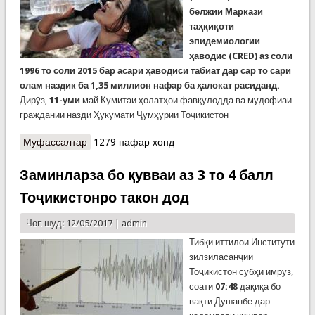
белжии Маркази
таҳқиқоти
эпидемиологии
ҳаводис (CRED) аз соли
1996 то соли 2015 бар асари ҳаводиси табиат дар сар то сари
олам наздик ба 1,35 миллион нафар ба ҳалокат расиданд.
Дирӯз,
11-уми
май Кумитаи ҳолатҳои фавқулодда ва мудофиаи
граждании назди Ҳукумати Ҷумҳурии Тоҷикистон
Муфассалтар
о Гармои тоқатшикан дар олам
1279 нафар хонд
Заминларза бо қувваи аз 3 то 4 балл
Тоҷикистонро такон дод
Чоп шуд: 12/05/2017 |
admin
Тибқи иттилои Институти
зилзиласанҷии
Тоҷикистон субҳи имрӯз,
соати
07:48
дақиқа бо
вақти Душанбе дар