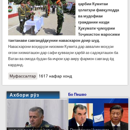
ҳарбии Кумитаи
ҳолатҳои фавқулодда
ва мудофиаи
граждании назди
Ҳукумати ҷумҳурии
Тоҷикистон маросими
тантанави савгандёдкунии наваскарон доир шуд.
Наваскарони воҳидҳои низомии Кумита дар аввалин моҳҳои
оғози хизматашон дар сафи қувваҳои ҳарбӣ аз садоқаташон ба
Ватан ва омода будан ба иҷрои ҳар амру фармон савганд ёд
карданд.
Муфассалтар
о Наваскарони Кумита савганди садоқат ба
1617 нафар хонд
Ватан ёд карданд
Ахбори рӯз
Бо Пешво
Президенти Ҷумҳурии