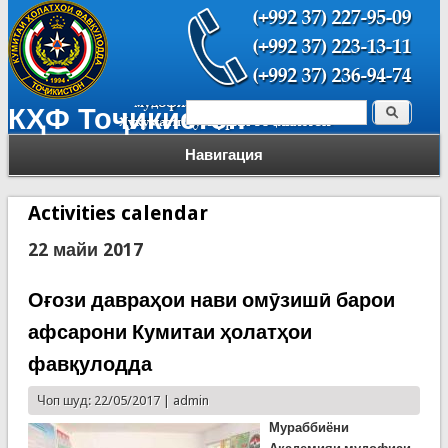
Поиск
КҲФ Тоҷикистон
Форма поиска
Навигация
Activities calendar
22 майи 2017
Оғози давраҳои нави омӯзишӣ барои
афсарони Кумитаи ҳолатҳои
фавқулодда
Чоп шуд: 22/05/2017 |
admin
Мураббиёни