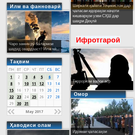
Ширкати ҳайати Тоҷикистон дар
Илм ва фанноварӣ
ҷаласаи идораҳои наҷоти
кишварҳои узви СҲШ дар
шаҳри Деҳлӣ
Ифротгароӣ
Чаро замин рӯ ба гармои
шадид овардааст? Илм чӣ...
Тақвим
ПН
ВТ
СР
ЧТ
ПТ
СБ
ВС
1
2
3
4
5
6
7
Терроризм вабои аср
8
9
10
11
12
13
14
15
16
17
18
19
20
21
Омор
22
23
24
25
26
27
28
29
30
31
May 2017
Ҳаводиси олам
Идомаи ҷаласаҳои