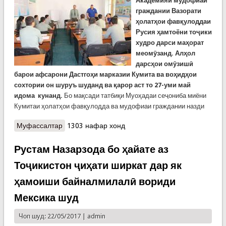
Академияи мудофиаи
граждании Вазорати
ҳолатҳои фавқулоддаи
Русия ҳамтоёни тоҷики
худро дарси маҳорат
меомӯзанд. Алҳол
дарсҳои омӯзишӣ
барои афсарони Дастгоҳи марказии Кумита ва воҳидҳои
сохтории он шуруъ шуданд ва қарор аст то 27-уми май
идома кунанд.
Бо мақсади татбиқи Муоҳадаи сеҷониба миёни
Кумитаи ҳолатҳои фавқулодда ва мудофиаи граждании назди
Муфассалтар
о Оғози давраҳои нави омӯзишӣ барои
1303 нафар хонд
афсарони Кумитаи ҳолатҳои фавқулодда
Рустам Назарзода бо ҳайате аз
Тоҷикистон ҷиҳати ширкат дар як
ҳамоиши байналмилалӣ вориди
Мексика шуд
Чоп шуд: 22/05/2017 |
admin