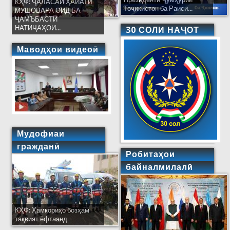
КҲФ: ҶАЛАСАИ ҲАЙАТИ
Тоҷикистон ба Раиси...
МУШОВАРА ОИД БА
ҶАМЪБАСТИ
НАТИҶАҲОИ...
30 СОЛИ НАҶОТ
Маводҳои видеоӣ
Мудофиаи
гражданӣ
Робитаҳои
байналмилалӣ
КҲФ: Ҳамкориҳо бозҳам
тақвият ёфтаанд