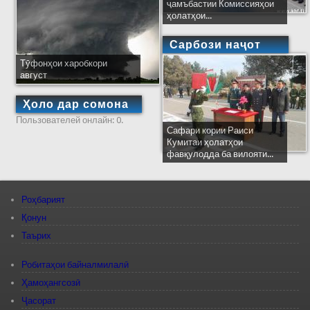
ҷамъбастии Комиссияҳои
ҳолатҳои...
Сарбози наҷот
Тӯфонҳои харобкори
август
Ҳоло дар сомона
Пользователей онлайн: 0.
Сафари кории Раиси
Кумитаи ҳолатҳои
фавқулодда ба вилояти...
Роҳбарият
Қонун
Таърих
Робитаҳои байналмилалӣ
Ҳамоҳангсозӣ
Ҷасорат