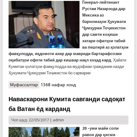
Генерал-лейтенант
Рустам Назарзода дар
Мексика аз
барномаҳои Ҳукумати
Ҷумҳурии Тоҷикистон
дар самти коҳиши
хатари офатҳои табиӣ
ва пешгирӣ аз ҳолатҳои
фавқулодда, иқдомоти ахир дар мавриди бартарафсозии
оқибатҳои офоти табиӣ дар кишвар нақл хоҳад кард.
Ҳайати
Кумитаи ҳолатҳои фавқулодда ва мудофиаи граждании назди
Ҳукумати Ҷумҳурии Тоҷикистон бо сарварии
Муфассалтар
о Рустам Назарзода бо ҳайате аз Тоҷикистон
1368 нафар хонд
ҷиҳати ширкат дар як ҳамоиши байналмилалӣ
вориди Мексика шуд
Наваскарони Кумита савганди садоқат
ба Ватан ёд карданд
Чоп шуд: 22/05/2017 |
admin
20 –уми майи соли
равон дар қисми