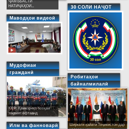
ҶАМЪБАСТИ
НАТИҶАҲОИ...
30 СОЛИ НАҶОТ
Маводҳои видеоӣ
Мудофиаи
гражданӣ
Робитаҳои
байналмилалӣ
КҲФ: Ҳамкориҳо бозҳам
тақвият ёфтаанд
Ширкати ҳайати Тоҷикистон дар
Илм ва фанноварӣ