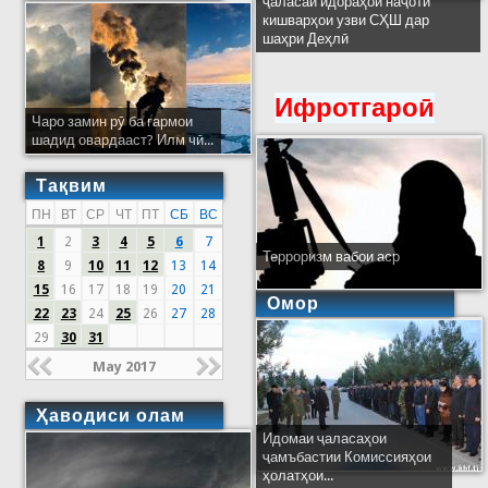
ҷаласаи идораҳои наҷоти
кишварҳои узви СҲШ дар
шаҳри Деҳлӣ
Ифротгароӣ
Чаро замин рӯ ба гармои
шадид овардааст? Илм чӣ...
Тақвим
ПН
ВТ
СР
ЧТ
ПТ
СБ
ВС
1
2
3
4
5
6
7
Терроризм вабои аср
8
9
10
11
12
13
14
15
16
17
18
19
20
21
Омор
22
23
24
25
26
27
28
29
30
31
May 2017
Ҳаводиси олам
Идомаи ҷаласаҳои
ҷамъбастии Комиссияҳои
ҳолатҳои...