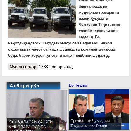
Кумитаи ҳолатҳои
фавқулодда ва
мудофиаи граждании
назди Ҳукумати
Ҷумҳурии Тоҷикистон
соҳиби техникаи нав
шуданд. Ба
наҷотдиҳандагон шаҳодатномаҳо ба 11 адад мошинҳои
садамавиву наҷот супурда шуданд, ки комилан муҷаҳҳаз
буда, барои корҳои гуногуни наҷот пешбинӣ шудаанд.
Муфассалтар
о Наҷотдиҳандагони Кумитаи ҳолатҳои
1883 нафар хонд
фавқулода соҳиби 11 техникаи муҷаҳҳази нав
шуданд
Ахбори рӯз
Бо Пешво
Президенти Ҷумҳурии
КҲФ: ҶАЛАСАИ ҲАЙАТИ
Тоҷикистон ба Раиси...
МУШОВАРА ОИД БА