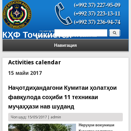
Поиск
КҲФ Тоҷикистон
Форма поиска
Навигация
Activities calendar
15 майи 2017
Наҷотдиҳандагони Кумитаи ҳолатҳои
фавқулода соҳиби 11 техникаи
муҷаҳҳази нав шуданд
Чоп шуд: 15/05/2017 |
admin
Неруҳои вокуниши