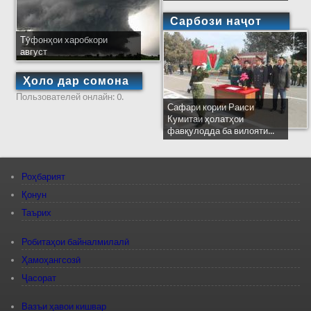
Сарбози наҷот
Тӯфонҳои харобкори
август
Ҳоло дар сомона
Пользователей онлайн: 0.
Сафари кории Раиси
Кумитаи ҳолатҳои
фавқулодда ба вилояти...
Роҳбарият
Қонун
Таърих
Робитаҳои байналмилалӣ
Ҳамоҳангсозӣ
Ҷасорат
Вазъи ҳавои кишвар