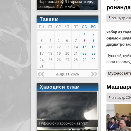
Чаро замин рӯ ба гармои шадид
ронанда
овардааст? Илм чӣ...
Чоп шуд: 20
Тақвим
ПН
ВТ
СР
ЧТ
ПТ
СБ
ВС
хабар аз сад
1
2
одамон шуда
3
4
5
6
7
8
9
даҳшатро та
10
11
12
13
14
15
16
17
18
19
20
21
22
23
Чунончӣ, суб
24
25
26
27
28
29
30
соли таваллу
31
Муфассалт
August 2026
Машвара
Ҳаводиси олам
Чоп шуд: 20
Тӯфонҳои харобкори август