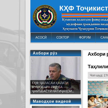
КҲФ Тоҷикис
АСОСӢ
СОХТОР
ФОРУМ
САН
Ахбори рӯз
Ахбори 
Таҳлили
Чоп шуд: 27
КҲФ: ҶАЛАСАИ ҲАЙАТИ
МУШОВАРА ОИД БА
ҶАМЪБАСТИ НАТИҶАҲОИ...
Маводҳои видеоӣ