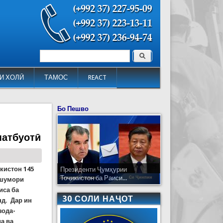
Поиск
Форма поиска
И ХОЛӢ
ТАМОС
REACT
Бо Пешво
матбуотӣ
кистон 145
Президенти Ҷумҳурии
Тоҷикистон ба Раиси...
 шумори
иса ба
30 СОЛИ НАҶОТ
нд. Дар ин
зода-
а ва