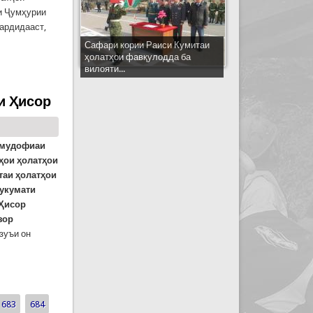
и Ҷумҳурии
ардидааст,
Сафари кории Раиси Кумитаи
ҳолатҳои фавқулодда ба
вилояти...
и Ҳисор
 мудофиаи
ҳои ҳолатҳои
таи ҳолатҳои
Ҳукумати
 Ҳисор
зор
зуъи он
683
684