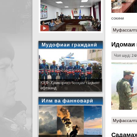
сокини
Муфассалт
Идомаи 
Мудофиаи гражданӣ
Чоп шуд: 24
КҲФ: Ҳамкориҳо бозҳам тақвият
ёфтаанд
Илм ва фанноварӣ
Муфассалт
Садамаҳ