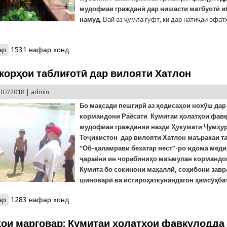
мудофиаи гражданӣ дар нишасти матбуотӣ и
намуд
. Вай аз ҷумла гуфт, ки дар натиҷаи офа
ар
о Таҳлили шаш моҳи фаъолияти Кумита дар нишасти матбуотӣ
1531 нафар хонд
корҳои таблиғотӣ дар вилояти Хатлон
/07/2018 |
admin
Бо мақсади пешгирӣ аз ҳодисаҳои нохӯш дар
кормандони Раёсати Кумитаи ҳолатҳои фавқ
мудофиаи граждании назди Ҳукумати Ҷумҳу
Тоҷикистон дар вилояти Хатлон маъракаи т
“Об-қаламрави бехатар нест”-ро идома меди
ҷараёни ин чорабиниҳо маъмулан кормандо
Кумита бо сокинони маҳаллӣ, соҳибони завр
шиноварӣ ва истироҳаткунандагон ҳамсӯҳба
ар
о Идомаи корҳои таблиғотӣ дар вилояти Хатлон
1283 нафар хонд
ои марговар: Кумитаи ҳолатҳои фавқулодда