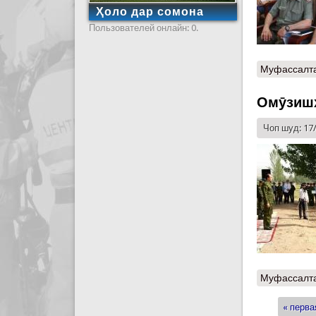
Ҳоло дар сомона
Пользователей онлайн: 0.
Муфассалт
Омӯзишҳ
Чоп шуд: 17
Муфассалт
« перва
Стран