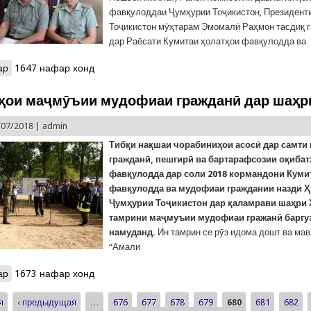
фавқулоддаи Ҷумҳурии Тоҷикистон, Президент
Тоҷикистон мӯҳтарам Эмомалӣ Раҳмон тасдиқ г
дар Раёсати Кумитаи ҳолатҳои фавқулодда ва
ар
о Машварати корӣ дар вилояти Суғд
1647 нафар хонд
ои маҷмӯъии мудофиаи гражданӣ дар шаҳр
/07/2018 |
admin
Тибқи нақшаи чорабиниҳои асосӣ дар самти
гражданӣ, пешгирӣ ва бартарафсозии оқибат
фавқулодда дар соли 2018 кормандони Куми
фавқулодда ва мудофиаи граждании назди 
Ҷумҳурии Тоҷикистон дар қаламрави шаҳри
тамрини маҷмуъии мудофиаи гражанӣ баргу
намуданд.
Ин тамрин се рӯз идома дошт ва мав
“Амали
ар
о Омӯзишҳои маҷмӯъии мудофиаи гражданӣ дар шаҳри Ҳисор
1673 нафар хонд
я
‹ предыдущая
…
676
677
678
679
680
681
682
ицы