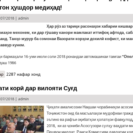
гон ҳушдор медиҳад!
/07/2018 |
admin
Ҳар рӯз аз тариқи расонаҳои хабарии кишва
амаҳое мехонем, ки дар гӯшаву канори мамлакат иттифоқ афтода, са
анд. Танҳо мурур ба сомонаи Вазорати корҳои дохилӣ кофист, ки ма
саввур кунем.
ҳи бармаҳали 16-уми июли соли 2018 ронандаи автомашинаи тамғаи
“Опе
даш 1986
ар
о Садамаҳои марговар: Кумитаи ҳолатҳои фавқулодда ба ронанд
2287 нафар хонд
ти корӣ дар вилояти Суғд
/07/2018 |
admin
Ҷиҳати амалисозии Нақшаи чорабиниҳои асоси
Тоҷикистон оид ба масъалаҳои мудофиаи гражд
эътино ва рафъи оқибатҳои ҳолатҳои фавқулод
2018, ки аз ҷониби Асосгузори сулҳу ваҳдати м
Пешвои миллат, Раиси Комиссияи давлатии ҳо