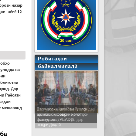
брози назар
тҳои табиӣ
12
Робитаҳои
 обҳо
байналмилалӣ
улодда ва
рии
аблиғотии
ҳанд. Дар
ни Раёсати
ақҳои
т мешаванд
.
Ширкати ҳайати Тоҷикистон дар
ҷаласаи идораҳои наҷоти
кишварҳои узви СҲШ дар
шаҳри Деҳлӣ
 ба