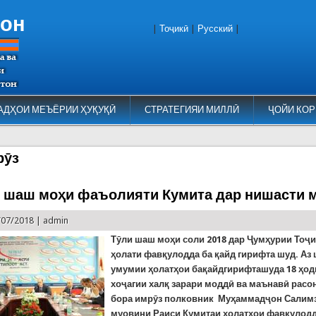
тон
|
Тоҷикӣ
|
Русский
|
АДҲОИ МЕЪЁРИИ ҲУҚУҚӢ
СТРАТЕГИЯИ МИЛЛӢ
ҶОЙИ КОР
рӯз
 шаш моҳи фаъолияти Кумита дар нишасти 
/07/2018 |
admin
Тӯли шаш моҳи соли 2018 дар Ҷумҳурии Тоҷи
ҳолати фавқулодда ба қайд гирифта шуд. Аз
умумии ҳолатҳои бақайдгирифташуда 18 ҳод
хоҷагии халқ зарари моддӣ ва маънавӣ расо
бора имрӯз полковник Муҳаммадҷон Салим
муовини Раиси Кумитаи ҳолатҳои фавқулодд