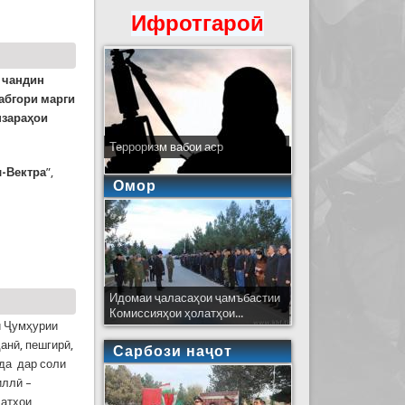
Ифротгароӣ
р чандин
бабгори марги
нзараҳои
Терроризм вабои аср
л-Вектра
”,
Омор
агон ҳушдор медиҳад!
Идомаи ҷаласаҳои ҷамъбастии
Комиссияҳои ҳолатҳои...
и Ҷумҳурии
анӣ, пешгирӣ,
Сарбози наҷот
да дар соли
иллӣ –
латҳои