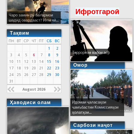
Ифротгароӣ
Чаро замин рӯ ба гармои
шадид овардааст? Илм чӣ...
Тақвим
ПН
ВТ
СР
ЧТ
ПТ
СБ
ВС
1
2
Терроризм вабои аср
3
4
5
6
7
8
9
10
11
12
13
14
15
16
Омор
17
18
19
20
21
22
23
24
25
26
27
28
29
30
31
August 2026
Ҳаводиси олам
Идомаи ҷаласаҳои
ҷамъбастии Комиссияҳои
ҳолатҳои...
Сарбози наҷот