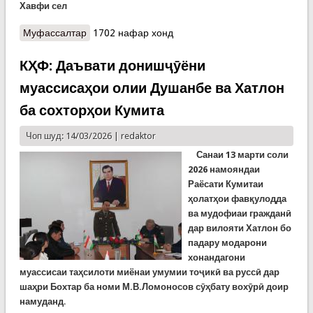
Хавфи сел
Муфассалтар
о ОГОҲИИ КҲФ: ХАВФИ ТАРМА ВА СЕЛ 16–19
1702 нафар хонд
МАРТ
КҲФ: Даъвати донишҷӯёни
муассисаҳои олии Душанбе ва Хатлон
ба сохторҳои Кумита
Чоп шуд: 14/03/2026 |
redaktor
Санаи 13 марти соли
2026 намояндаи
Раёсати Кумитаи
ҳолатҳои фавқулодда
ва мудофиаи гражданӣ
дар вилояти Хатлон бо
падару модарони
хонандагони
муассисаи таҳсилоти миёнаи умумии тоҷикӣ ва руссӣ дар
шаҳри Бохтар ба номи М.В.Ломоносов сӯҳбату вохӯрӣ доир
намуданд
.