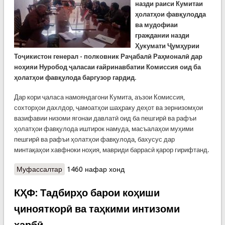
назди раиси Кумитаи
ҳолатҳои фавқулодда
ва мудофиаи
граждании назди
Ҳукумати Ҷумҳурии
Тоҷикистон генерал - полковник Раҷабалӣ Раҳмоналӣ дар
ноҳияи Нуробод ҷаласаи ғайринавбатии Комиссия оид ба
ҳолатҳои фавқулода баргузор гардид.
Дар кори ҷаласа намояндагони Кумита, аъзои Комиссия,
сохторҳои дахлдор, ҷамоатҳои шаҳраку деҳот ва зернизомҳои
вазифавии низоми ягонаи давлатӣ оид ба пешгирӣ ва рафъи
ҳолатҳои фавқулода иштирок намуда, масъалаҳои муҳими
пешгирӣ ва рафъи ҳолатҳои фавқулода, бахусус дар
минтақаҳои хавфноки ноҳия, мавриди баррасӣ қарор гирифтанд.
Муфассалтар
о КҲФ: Баргузории ҷаласаи Комиссия оид ба
1460 нафар хонд
ҳолатҳои фавқулода дар ноҳияи Нуробод ва
шаҳри Роғун
КҲФ: Тадбирҳо барои коҳиши
ҷинояткорӣ ва таҳкими интизоми