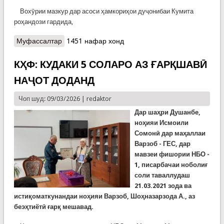
Вохӯрии мазкур дар асоси ҳамкориҳои дуҷонибаи Кумита
роҳандози гардида,
Муфассалтар
о КҲФ: Даъвати донишҷӯёни муассисаҳои олии
1451 нафар хонд
Душанбе ва Хатлон ба сохторҳои Кумита
КҲФ: КУДАКИ 5 СОЛАРО АЗ ҒАРҚШАВӢ
НАҶОТ ДОДАНД
Чоп шуд: 09/03/2026 |
redaktor
Дар шаҳри Душанбе,
ноҳияи Исмоили
Сомонӣ дар маҳаллаи
Варзоб - ГЕС, дар
мавзеи фишории НБО -
1, писарбачаи ноболиғ
соли таваллудаш
21.03.2021 зода ва
истиқоматкунандаи ноҳияи Варзоб, Шоҳназарзода А., аз
беэҳтиётӣ ғарқ мешавад.