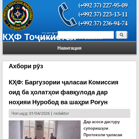
Поиск
КҲФ Тоҷикистон
Форма поиска
Навигация
Ахбори рӯз
КҲФ: Баргузории ҷаласаи Комиссия
оид ба ҳолатҳои фавқулода дар
ноҳияи Нуробод ва шаҳри Роғун
Чоп шуд: 01/04/2026 |
redaktor
Дар асоси дастуру
супоришҳои
Протоколи ҷаласаи