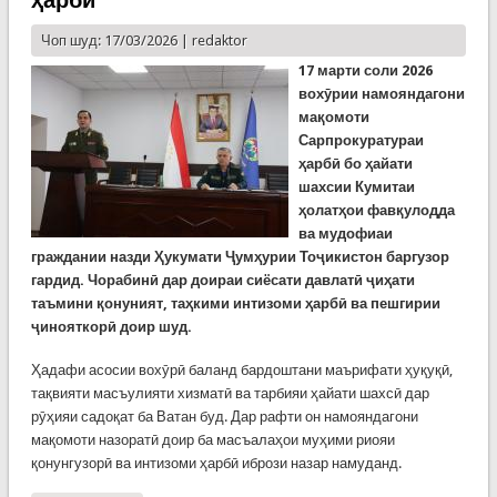
ҳарбӣ
Чоп шуд: 17/03/2026 |
redaktor
17 марти соли 2026
вохӯрии намояндагони
мақомоти
Сарпрокуратураи
ҳарбӣ бо ҳайати
шахсии Кумитаи
ҳолатҳои фавқулодда
ва мудофиаи
граждании назди Ҳукумати Ҷумҳурии Тоҷикистон баргузор
гардид. Чорабинӣ дар доираи сиёсати давлатӣ ҷиҳати
таъмини қонуният, таҳкими интизоми ҳарбӣ ва пешгирии
ҷинояткорӣ доир шуд.
Ҳадафи асосии вохӯрӣ баланд бардоштани маърифати ҳуқуқӣ,
тақвияти масъулияти хизматӣ ва тарбияи ҳайати шахсӣ дар
рӯҳияи садоқат ба Ватан буд. Дар рафти он намояндагони
мақомоти назоратӣ доир ба масъалаҳои муҳими риояи
қонунгузорӣ ва интизоми ҳарбӣ ибрози назар намуданд.