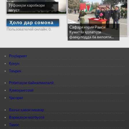
Тӯфонҳои харобкори
август
Ҳоло дар сомона
Сафари кории Раиси
Пользователей онлайн: 0.
Кумитаи ҳолатҳои
фавқулодда ба вилояти...
Роҳбарият
Қонун
Таърих
Робитаҳои байналмилалӣ
Ҳамоҳангсозӣ
Ҷасорат
Вазъи ҳавои кишвар
Варақаҳои матбуотӣ
Тамос