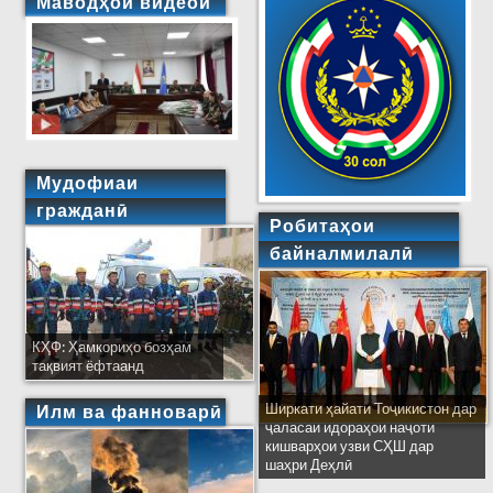
Маводҳои видеоӣ
Мудофиаи
гражданӣ
Робитаҳои
байналмилалӣ
КҲФ: Ҳамкориҳо бозҳам
тақвият ёфтаанд
Ширкати ҳайати Тоҷикистон дар
Илм ва фанноварӣ
ҷаласаи идораҳои наҷоти
кишварҳои узви СҲШ дар
шаҳри Деҳлӣ