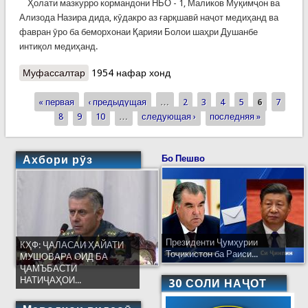
Ҳолати мазкурро кормандони НБО - 1, Маликов Муқимҷон ва
Ализода Назира дида, кӯдакро аз ғарқшавӣ наҷот медиҳанд ва
фавран ӯро ба беморхонаи Қарияи Болои шаҳри Душанбе
интиқол медиҳанд.
Муфассалтар
о КҲФ: КУДАКИ 5 СОЛАРО АЗ ҒАРҚШАВӢ
1954 нафар хонд
НАҶОТ ДОДАНД
« первая
‹ предыдущая
…
2
3
4
5
6
7
Страницы
8
9
10
…
следующая ›
последняя »
Ахбори рӯз
Бо Пешво
Президенти Ҷумҳурии
КҲФ: ҶАЛАСАИ ҲАЙАТИ
Тоҷикистон ба Раиси...
МУШОВАРА ОИД БА
ҶАМЪБАСТИ
НАТИҶАҲОИ...
30 СОЛИ НАҶОТ