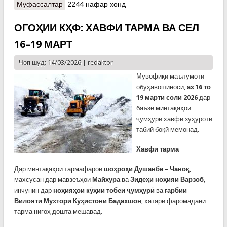
Муфассалтар
о КҲФ: Тадбирҳо барои коҳиши ҷинояткорӣ ва
2244 нафар хонд
таҳкими интизоми ҳарбӣ
ОГОҲИИ КҲФ: ХАВФИ ТАРМА ВА СЕЛ
16–19 МАРТ
Чоп шуд: 14/03/2026 |
redaktor
Мувофиқи маълумоти
обуҳавошиносӣ,
аз 16 то
19 марти соли 2026
дар
баъзе минтақаҳои
ҷумҳурӣ хавфи зуҳуроти
табиӣ боқӣ мемонад.
Хавфи тарма
Дар минтақаҳои тармафарои
шоҳроҳи Душанбе – Чаноқ
,
махсусан дар мавзеъҳои
Майхура
ва
Зидеҳи ноҳияи Варзоб
,
инчунин дар
ноҳияҳои кӯҳии тобеи ҷумҳурӣ
ва
ғарбии
Вилояти Мухтори Кӯҳистони Бадахшон
, хатари фаромадани
тарма нигоҳ дошта мешавад.