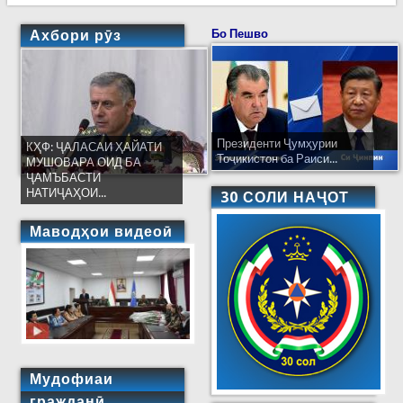
Ахбори рӯз
Бо Пешво
Президенти Ҷумҳурии
КҲФ: ҶАЛАСАИ ҲАЙАТИ
Тоҷикистон ба Раиси...
МУШОВАРА ОИД БА
ҶАМЪБАСТИ
НАТИҶАҲОИ...
30 СОЛИ НАҶОТ
Маводҳои видеоӣ
Мудофиаи
гражданӣ