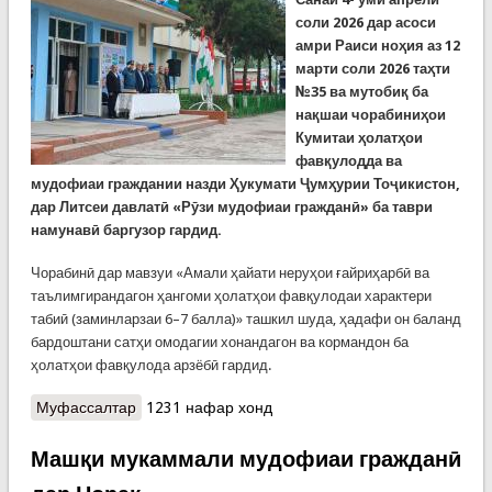
соли 2026 дар асоси
амри Раиси ноҳия аз 12
марти соли 2026 таҳти
№35 ва мутобиқ ба
нақшаи чорабиниҳои
Кумитаи ҳолатҳои
фавқулодда ва
мудофиаи граждании назди Ҳукумати Ҷумҳурии Тоҷикистон,
дар Литсеи давлатӣ «Рӯзи мудофиаи гражданӣ» ба таври
намунавӣ баргузор гардид.
Чорабинӣ дар мавзуи «Амали ҳайати неруҳои ғайриҳарбӣ ва
таълимгирандагон ҳангоми ҳолатҳои фавқулодаи характери
табиӣ (заминларзаи 6–7 балла)» ташкил шуда, ҳадафи он баланд
бардоштани сатҳи омодагии хонандагон ва кормандон ба
ҳолатҳои фавқулода арзёбӣ гардид.
Муфассалтар
о КҲФ: РӮЗИ МУДОФИАИ ГРАЖДАНӢ ДАР
1231 нафар хонд
Н.РӮДАКӢ
Машқи мукаммали мудофиаи гражданӣ