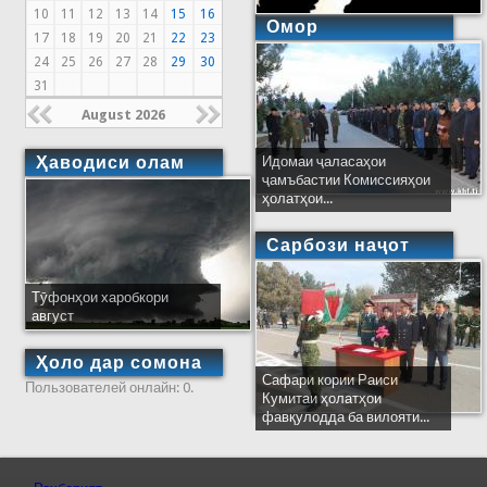
10
11
12
13
14
15
16
Омор
17
18
19
20
21
22
23
24
25
26
27
28
29
30
31
August 2026
Ҳаводиси олам
Идомаи ҷаласаҳои
ҷамъбастии Комиссияҳои
ҳолатҳои...
Сарбози наҷот
Тӯфонҳои харобкори
август
Ҳоло дар сомона
Сафари кории Раиси
Пользователей онлайн: 0.
Кумитаи ҳолатҳои
фавқулодда ба вилояти...