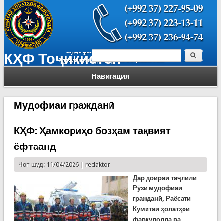
Поиск
КҲФ Тоҷикистон
Форма поиска
Навигация
Мудофиаи гражданӣ
КҲФ: Ҳамкориҳо бозҳам тақвият
ёфтаанд
Чоп шуд: 11/04/2026 |
redaktor
Дар доираи таҷлили
Рӯзи мудофиаи
гражданӣ, Раёсати
Кумитаи ҳолатҳои
фавқулодда ва