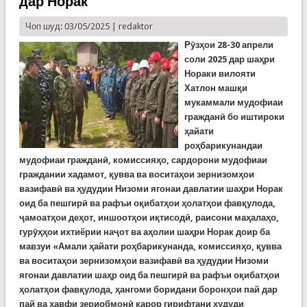
дар Норак
Чоп шуд: 03/05/2025 |
redaktor
Рӯзҳои 28-30 апрели
соли 2025 дар шаҳри
Нораки вилояти
Хатлон машқи
мукаммали мудофиаи
гражданӣ бо иштироки
ҳайати
роҳбарикунандаи
мудофиаи гражданӣ, комиссияҳо, сардорони мудофиаи
граждании хадамот, қувва ва воситаҳои зернизомҳои
вазифавӣ ва ҳудудии Низоми ягонаи давлатии шаҳри Норак
оид ба пешгирӣ ва рафъи оқибатҳои ҳолатҳои фавқулода,
ҷамоатҳои деҳот, иншоотҳои иқтисодӣ, раисони маҳалаҳо,
гурӯҳҳои ихтиёрии наҷот ва аҳолии шаҳри Норак доир ба
мавзуи «Амали ҳайати роҳбарикунанда, комиссияҳо, қувва
ва воситаҳои зернизомҳои вазифавӣ ва ҳудудии Низоми
ягонаи давлатии шаҳр оид ба пешгирӣ ва рафъи оқибатҳои
ҳолатҳои фавқулода, ҳангоми боридани боронҳои пай дар
пай ва хавфи зериобмонӣ қарор гирифтани ҳудуди