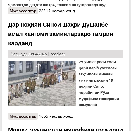
ҷамоатҳои деҳоти шаҳр», ташкил ва гузаронида шуд.
Муфассалтар
о Машқи мукаммали мудофиаи гражданӣ дар
28317 нафар хонд
Норак
Дар ноҳияи Синои шаҳри Душанбе
амал ҳангоми заминларзаро тамрин
карданд
Чоп шуд: 30/04/2025 |
redaktor
29-уми апрели соли
ҷ
ор
ӣ
дар
Муассисаи
та
ҳ
силоти
миёнаи
умумии
ра
қ
ами
19
но
ҳ
ияи
Сино
,
чорабинии
Р
ӯ
зи
мудофиаи
граждании
намунав
ӣ
Муфассалтар
о Дар ноҳияи Синои шаҳри Душанбе амал
1665 нафар хонд
ҳангоми заминларзаро тамрин карданд
Машқи мукаммали мудофиаи гражданӣ