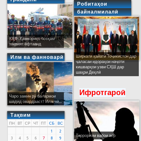
Робитаҳои
байналмилалӣ
КҲФ: Ҳамкориҳо бозҳам
тақвият ёфтаанд
Ширкати ҳайати Тоҷикистон дар
Илм ва фанноварӣ
ҷаласаи идораҳои наҷоти
кишварҳои узви СҲШ дар
шаҳри Деҳлӣ
Ифротгароӣ
Чаро замин рӯ ба гармои
шадид овардааст? Илм чӣ...
Тақвим
ПН
ВТ
СР
ЧТ
ПТ
СБ
ВС
1
2
Терроризм вабои аср
3
4
5
6
7
8
9