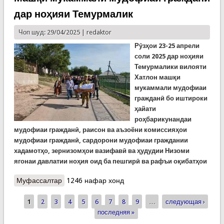
дар ноҳияи Темурмалик
Чоп шуд: 29/04/2025 |
redaktor
Рӯзҳои 23-25 апрели
соли 2025 дар ноҳияи
Темурмалики вилояти
Хатлон машқи
мукаммали мудофиаи
гражданӣ бо иштироки
ҳайати
роҳбарикунандаи
мудофиаи гражданӣ, раисон ва аъзоёни комиссияҳои
мудофиаи гражданӣ, сардорони мудофиаи граждании
хадамотҳо, зернизомҳои вазифавӣ ва ҳудудии Низоми
ягонаи давлатии ноҳия оид ба пешгирӣ ва рафъи оқибатҳои
Муфассалтар
о Машқи мукаммали мудофиаи гражданӣ дар
1246 нафар хонд
ноҳияи Темурмалик
1
2
3
4
5
6
7
8
9
…
следующая ›
Страницы
последняя »