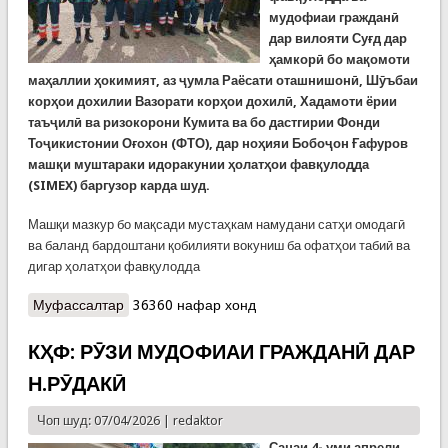
мудофиаи гражданӣ
дар вилояти Суғд дар
ҳамкорӣ бо мақомоти
маҳаллии ҳокимият, аз ҷумла Раёсати оташнишонӣ, Шӯъбаи
корҳои дохилии Вазорати корҳои дохилӣ, Хадамоти ёрии
таъҷилӣ ва ризокорони Кумита ва бо дастгирии Фонди
Тоҷикистонии Оғохон (ФТО), дар ноҳияи Бобоҷон Ғафуров
машқи муштараки идоракунии ҳолатҳои фавқулодда
(SIMEX) баргузор карда шуд.
Машқи мазкур бо мақсади мустаҳкам намудани сатҳи омодагӣ
ва баланд бардоштани қобилияти вокуниш ба офатҳои табиӣ ва
дигар ҳолатҳои фавқулодда
Муфассалтар
о КҲФ: Ҳамкориҳо бозҳам тақвият ёфтаанд
36360 нафар хонд
КҲФ: РӮЗИ МУДОФИАИ ГРАЖДАНӢ ДАР
Н.РӮДАКӢ
Чоп шуд: 07/04/2026 |
redaktor
Санаи 4- уми апрели