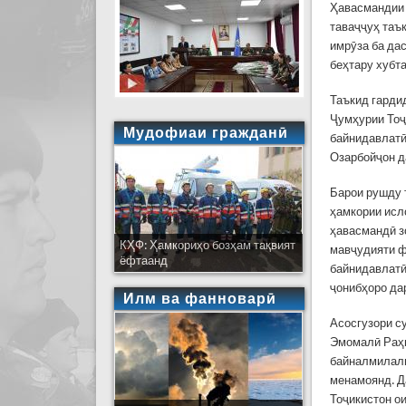
Ҳавасмандии 
таваҷҷуҳ таъ
имрӯза ба да
беҳтару хубт
Таъкид гарди
Ҷумҳурии Тоҷ
Мудофиаи гражданӣ
байнидавлатӣ
Озарбойҷон д
Барои рушду 
ҳамкории исл
ҳавасмандӣ з
КҲФ: Ҳамкориҳо бозҳам тақвият
мавҷудияти ф
ёфтаанд
байнидавлатӣ
ҷонибҳоро да
Илм ва фанноварӣ
Асосгузори с
Эмомалӣ Раҳм
байналмилалӣ
менамоянд. Д
Тоҷикистон о