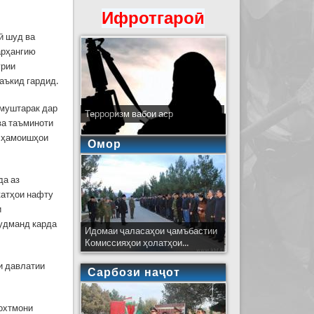
Ифротгароӣ
ӣ шуд ва
арҳангию
урии
аъкид гардид.
 муштарак дар
Терроризм вабои аср
 ва таъминоти
и ҳамоишҳои
Омор
да аз
катҳои нафту
и
судманд карда
Идомаи ҷаласаҳои ҷамъбастии
Комиссияҳои ҳолатҳои...
и давлатии
Сарбози наҷот
сохтмони