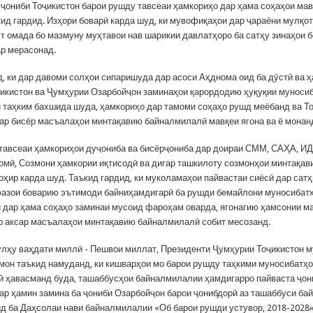
ҷониби Тоҷикистон барои рушду тавсеаи ҳамкориҳо дар ҳама соҳаҳои ма
кид гардид. Изҳори боварӣ карда шуд, ки мувофиқаҳои дар ҷараёни мулқо
ст омада бо мазмуну муҳтавои нав шарикии давлатҳоро ба сатҳу зинаҳои б
ар мерасонад.
д, ки дар давоми солҳои сипаришуда дар асоси Аҳднома оид ба дӯстӣ ва 
икистон ва Ҷумҳурии Озарбойҷон заминаҳои қарордодию ҳуқуқии муноси
 таҳким бахшида шуда, ҳамкориҳо дар тамоми соҳаҳо рушд меёбанд ва Т
ар бисёр масъалаҳои минтақавию байналмилалӣ мавқеи ягона ва ё монан
тавсеаи ҳамкориҳои дуҷониба ва бисёрҷониба дар доираи СММ, САҲА, И
омӣ, Созмони ҳамкории иқтисодӣ ва дигар ташкилоту созмонҳои минтақав
оҳир карда шуд. Таъкид гардид, ки муколамаҳои пайвастаи сиёсӣ дар сатҳ
азои боварию эътимоди байниҳамдигарӣ ба рушди бемайлони муносибат
 дар ҳама соҳаҳо заминаи мусоид фароҳам оварда, ягонагию ҳамсонии м
р аксар масъалаҳои минтақавию байналмилалӣ собит месозанд.
улҳу ваҳдати миллӣ - Пешвои миллат, Президенти Ҷумҳурии Тоҷикистон 
он таъкид намуданд, ки кишварҳои мо барои рушду таҳкими муносибатҳ
 ҳавасманд буда, ташаббусҳои байналмилалии ҳамдигарро пайваста ҷон
ар ҳамин замина ба ҷониби Озарбойҷон барои ҷонибдорӣ аз ташаббуси б
ид ба Даҳсолаи нави байналмилалии «Об барои рушди устувор, 2018-2028»