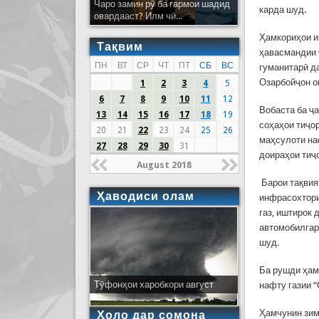
Чаро замин рӯ ба гармои шадид
карда шуд.
овардааст? Илм чӣ...
Ҳамкориҳои и
Тақвим
ҳавасмандии 
ПН
ВТ
СР
ЧТ
ПТ
СБ
ВС
гуманитарӣ д
Озарбойҷон о
1
2
3
4
5
6
7
8
9
10
11
12
Вобаста ба ҷ
13
14
15
16
17
18
19
соҳаҳои тиҷор
20
21
22
23
24
25
26
маҳсулоти на
27
28
29
30
31
доираҳои тиҷ
August 2018
Барои тақвия
Ҳаводиси олам
инфрасохтори
газ, иштирок 
автомобилгар
шуд.
Ба рушди ҳам
Тӯфонҳои харобкори август
нафту газии 
Ҳамчунин зим
Ҳоло дар сомона