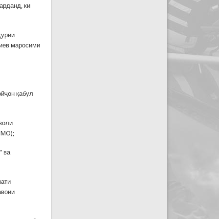
арданд, ки
ҳурии
иев маросими
ойҷон қабул
воли
OMO);
” ва
мати
авоии