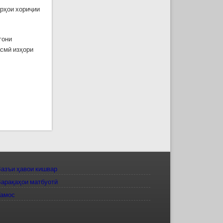
орҳои хориҷии
гони
асмӣ изҳори
азъи ҳавои кишвар
арақаҳои матбуотӣ
Тамос