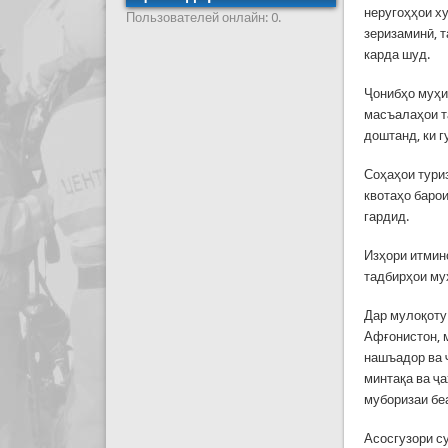
неругоҳҳои х
Пользователей онлайн: 0.
зеризаминӣ, т
карда шуд.
Ҷонибҳо муҳи
масъалаҳои т
доштанд, ки 
Соҳаҳои тури
квотаҳо баро
гардид.
Изҳори итмин
тадбирҳои м
Дар мулоқоту
Афғонистон, 
нашъадор ва 
минтақа ва ҷ
муборизаи бе
Асосгузори с