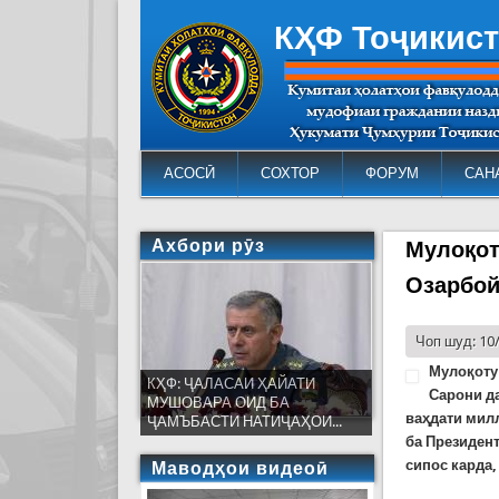
КҲФ Тоҷикис
АСОСӢ
СОХТОР
ФОРУМ
САН
Ахбори рӯз
Мулоқот
Озарбо
Чоп шуд: 10
Мулоқоту
КҲФ: ҶАЛАСАИ ҲАЙАТИ
Сарони д
МУШОВАРА ОИД БА
ваҳдати мил
ҶАМЪБАСТИ НАТИҶАҲОИ...
ба Президен
сипос карда,
Маводҳои видеоӣ