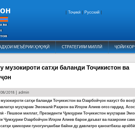
тон
|
Тоҷикӣ
|
Русский
|
АДҲОИ МЕЪЁРИИ ҲУҚУҚӢ
СТРАТЕГИЯИ МИЛЛӢ
ҶОЙИ КОР
у музокироти сатҳи баланди Тоҷикистон ва
йҷон
/08/2018 |
admin
 музокироти сатҳи баланди Тоҷикистон ва Озарбойҷон нахуст бо вох
авлатҳо муҳтарам Эмомалӣ Раҳмон ва Илҳом Алиев оғоз гардид. Асос
лӣ - Пешвои миллат, Президенти Ҷумҳурии Тоҷикистон муҳтарам Эм
ти Ҷумҳурии Озарбойҷон Илҳом Алиев барои даъват ва пазироии сам
 сатҳи ҳамкории гуногунҷанбаи байни ду давлатро қаноатбахш арзёб