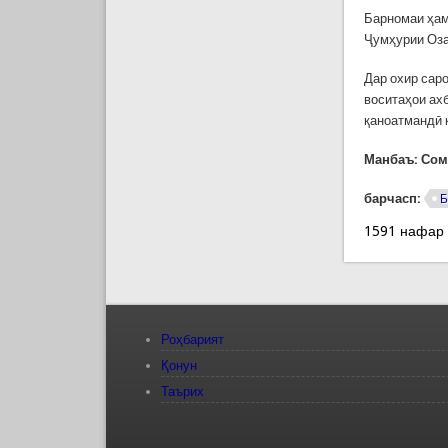
Барномаи ҳам
Ҷумҳурии Оза
Дар охир сар
воситаҳои ах
қаноатмандӣ 
Манбаъ: Сом
барчасп:
Б
1591 нафар
Роҳбарият
Қонун
Таърих