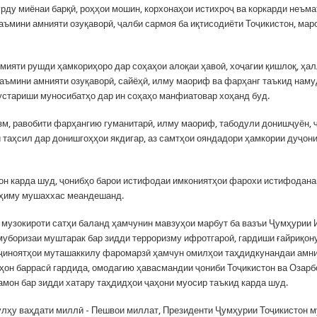
урду миёнаи барқӣ, роҳҳои мошин, корхонаҳои истихроҷ ва коркарди неъм
аъмини амнияти озуқаворӣ, ҷалби сармоя ба иқтисодиёти Тоҷикистон, мар
мияти рушди ҳамкориҳоро дар соҳаҳои алоқаи ҳавоӣ, хоҷагии қишлоқ, ҳа
аъмини амнияти озуқаворӣ, сайёҳӣ, илму маориф ва фарҳанг таъкид наму
густариши муносибатҳо дар ин соҳаҳо манфиатовар хоҳанд буд.
зм, равобити фарҳангию гуманитарӣ, илму маориф, табодули донишҷуён, 
и таҳсил дар донишгоҳҳои якдигар, аз самтҳои ояндадори ҳамкории дуҷо
он карда шуд, ҷонибҳо барои истифодаи имкониятҳои фарохи истифодан
уҳиму мушаххас меандешанд.
 музокироти сатҳи баланд ҳамчунин мавзуҳои марбут ба вазъи Ҷумҳурии
муборизаи муштарак бар зидди терроризму ифротгароӣ, гардиши ғайриқон
ҷиноятҳои муташаккилу фаромарзӣ ҳамчун омилҳои таҳдидкунандаи амни
аҳон баррасӣ гардида, омодагию ҳавасмандии ҷониби Тоҷикистон ва Озарб
амон бар зидди хатару таҳдидҳои ҷаҳони муосир таъкид карда шуд.
улҳу ваҳдати миллӣ - Пешвои миллат, Президенти Ҷумҳурии Тоҷикистон 