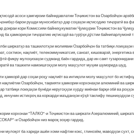
қтисодӣ асоси ҳамгироии байнидавлатии Тоҷикистон ва Озарбойҷон арзёб
ҷонибҳо барои рушди муносибатҳо дар соҳаҳои иқтисодию тиҷоратӣ ва ф
ар доираи кори Комиссияи байниҳукуматии Ҷумҳурии Тоҷикистон ва Ҷумҳ
ид ба ҳамкориҳои тиҷоратию иқтисодӣ ва гурӯҳи дӯстии байнипарлумонӣ т
алби ширкатҳо ва ташкилотҳои молиявии Озарбойҷон ба татбиқи лоиҳаҳои
ат, сохтмон, нақлиёт, телекоммуникатсия, саноат, кишоварзӣ, энергетика
фтӣ фикру мулоҳизаҳои судманд баён гардида, дар ин самт гузаронидан
оратӣ ва ташкили намоишгоҳҳои молу маҳсулот муҳим шуморида шуд.
ти ҳамкорӣ дар соҳаи роҳу нақлиёт ва интиқоли молу маҳсулот бо истифо
 нақлиётии Озарбойҷон, тақвияти ҳамкории корхонаҳои алюминий ва шир
дар татбиқи лоиҳаҳои бунёди неругоҳҳои хурду миёнаи барқи обӣ ва роҳҳо
д, инчунин истихроҷ ва коркарди маъданҳои кӯҳӣ таклифу пешниҳодҳои 
кории корхонаи “ТАЛКО”-и Тоҷикистон ва ширкати Азералюминий, ширкат
“СОКАР”-и Озарбойҷон низ мароқ зоҳир гардид.
ни мулоқот ба хариди ашёи хоми нафтии кокс, глинозём, маводҳои сухт, 