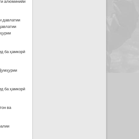
ати алюминийи
и давлатии
давлатии
мҳурии
ид ба ҳамкорӣ
 Ҷумҳурии
ид ба ҳамкорӣ
тон ва
ралии