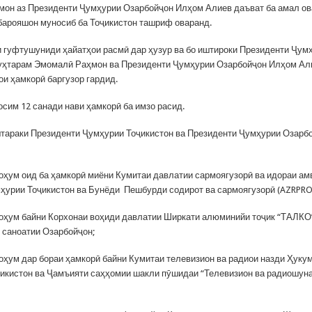
он аз Президенти Ҷумҳурии Озарбойҷон Илҳом Алиев даъват ба амал ов
барояшон муносиб ба Тоҷикистон ташриф оваранд.
 гуфтушуниди ҳайатҳои расмӣ дар ҳузур ва бо иштироки Президенти Ҷум
уҳтарам Эмомалӣ Раҳмон ва Президенти Ҷумҳурии Озарбойҷон Илҳом Ал
ои ҳамкорӣ баргузор гардид.
осим 12 санади нави ҳамкорӣ ба имзо расид.
тараки Президенти Ҷумҳурии Тоҷикистон ва Президенти Ҷумҳурии Озарб
ҳум оид ба ҳамкорӣ миёни Кумитаи давлатии сармоягузорӣ ва идораи ам
ҳурии Тоҷикистон ва Бунёди Пешбурди содирот ва сармоягузорӣ (AZRPR
ҳум байни Корхонаи воҳиди давлатии Ширкати алюминийи тоҷик “ТАЛКО
 саноатии Озарбойҷон;
ҳум дар бораи ҳамкорӣ байни Кумитаи телевизион ва радиои назди Ҳуку
икистон ва Ҷамъияти саҳҳомии шакли пӯшидаи “Телевизион ва радиошун