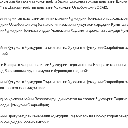
ҳум оид ба таҳвили кокси нафтӣ байни Корхонаи воҳиди давлатии Ширк
” ва Ширкати нафтии давлатии Ҷумҳурии Озарбойҷон (SOCAR);
йни Кумитаи давлатии амнияти миллии Ҷумҳурии Тоҷикистон ва Хадамот
урии Озарбойҷон оид ба таҳсили низомиёни қӯшунҳои сарҳадии Кумитаи 
ии Ҷумҳурии Тоҷикистон дар Академияи Хадамоти давлатии сарҳади Ҷу
йни Ҳукумати Ҷумҳурии Тоҷикистон ва Ҳукумати Ҷумҳурии Озарбойҷон о
торӣ;
ни Вазорати маориф ва илми Ҷумҳурии Тоҷикистон ва Вазорати маорифи
ид ба ҳамасола ҷудо намудани бурсияҳои таҳсилӣ;
йни Ҳукумати Ҷумҳурии Тоҷикистон ва Ҳукумати Ҷумҳурии Озарбойҷон о
оат ва технологияҳои нав;
д ба ҳамкорӣ байни Вазорати рушди иқтисод ва савдои Ҷумҳурии Тоҷикис
исоди Ҷумҳурии Озарбойҷон;
йни Прокуратураи генералии Ҷумҳурии Тоҷикистон ва Прокуратураи гене
рбойҷон дар бораи ҳамкорӣ;