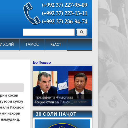
Поиск
Форма поиска
И ХОЛӢ
ТАМОС
REACT
Бо Пешво
ӯрии хосаи
Президенти Ҷумҳурии
гузори сулҳу
Тоҷикистон ба Раиси...
омалӣ Раҳмон
имӣ изҳори
30 СОЛИ НАҶОТ
ӣ намуданд.