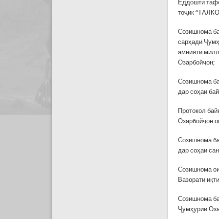
Ёддошти тафо
тоҷик “ТАЛКО
Созишнома ба
сарҳади Ҷумҳ
амнияти милл
Озарбойҷон;
Созишнома ба
дар соҳаи бай
Протокол бай
Озарбойҷон о
Созишнома ба
дар соҳаи сан
Созишнома ои
Вазорати иқт
Созишнома ба
Ҷумҳурии Оза