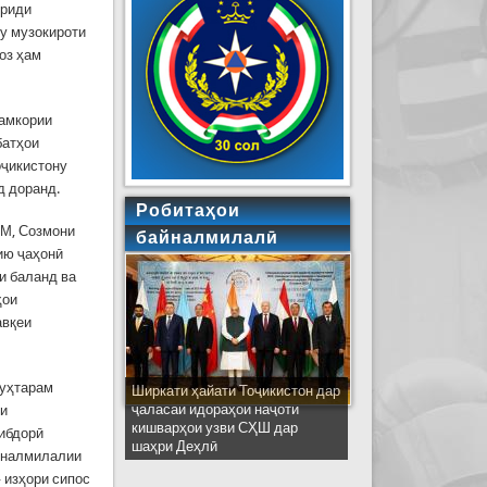
вриди
ту музокироти
оз ҳам
ҳамкории
батҳои
оҷикистону
д доранд.
Робитаҳои
ДМ, Созмони
байналмилалӣ
ию ҷаҳонӣ
и баланд ва
ҳои
авқеи
муҳтарам
Ширкати ҳайати Тоҷикистон дар
ҷаласаи идораҳои наҷоти
ои
кишварҳои узви СҲШ дар
ибдорӣ
шаҳри Деҳлӣ
айналмилалии
 изҳори сипос