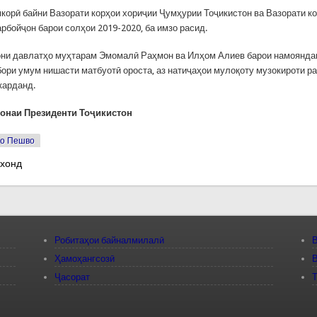
корӣ байни Вазорати корҳои хориҷии Ҷумҳурии Тоҷикистон ва Вазорати к
рбойҷон барои солҳои 2019-2020, ба имзо расид.
они давлатҳо муҳтарам Эмомалӣ Раҳмон ва Илҳом Алиев барои намоянда
бори умум нишасти матбуотӣ ороста, аз натиҷаҳои мулоқоту музокироти р
карданд.
онаи Президенти То
ҷикистон
о Пешво
 хонд
Робитаҳои байналмилалӣ
В
Ҳамоҳангсозӣ
В
Ҷасорат