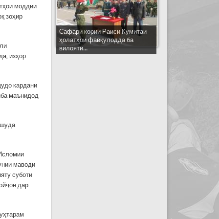
атҳои моддии
оқ зоҳир
Сафари кории Раиси Кумитаи
ҳолатҳои фавқулодда ба
лли
вилояти...
да, изҳор
ҷудо кардани
ниба маънидод
ашуда
 Исломии
унии маводи
яту суботи
ойҷон дар
муҳтарам