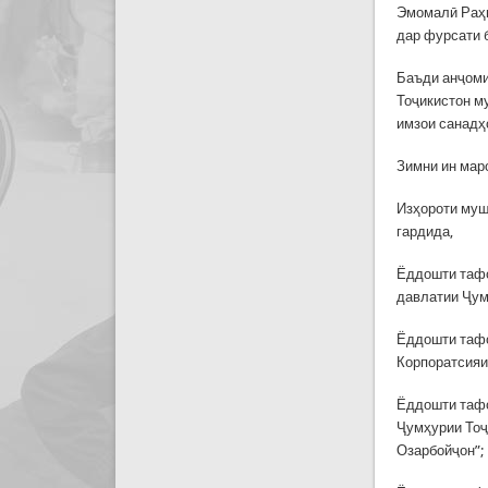
Эмомалӣ Раҳм
дар фурсати 
Баъди анҷоми
Тоҷикистон м
имзои санадҳ
Зимни ин мар
Изҳороти муш
гардида,
Ёддошти тафо
давлатии Ҷум
Ёддошти тафо
Корпоратсияи
Ёддошти тафо
Ҷумҳурии Тоҷ
Озарбойҷон”;