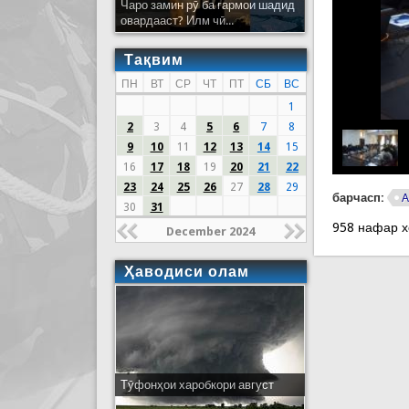
Чаро замин рӯ ба гармои шадид
овардааст? Илм чӣ...
Тақвим
ПН
ВТ
СР
ЧТ
ПТ
СБ
ВС
1
2
3
4
5
6
7
8
9
10
11
12
13
14
15
16
17
18
19
20
21
22
23
24
25
26
27
28
29
барчасп:
А
30
31
958 нафар 
December 2024
Ҳаводиси олам
Тӯфонҳои харобкори август