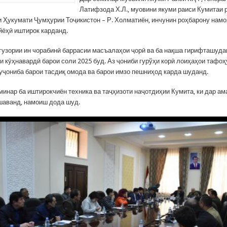
Латифзода Х.Л., муовини якуми раиси Кумитаи
и Ҳукумати Ҷумҳурии Тоҷикистон – Р. Холматиён, инчунин роҳбарону нам
йёҳӣ иштирок карданд.
гузории ин чорабинӣ баррасии масъалаҳои ҷорӣ ва ба нақша гирифташуда
и кӯҳнавардӣ барои соли 2025 буд. Аз ҷониби гурўҳи корӣ лоиҳаҳои тафо
уҷониба барои тасдиқ омода ва барои имзо пешниҳод карда шуданд.
минар ба иштирокчиён техника ва таҷҳизоти наҷотдиҳии Кумита, ки дар ам
аванд, намоиш дода шуд.