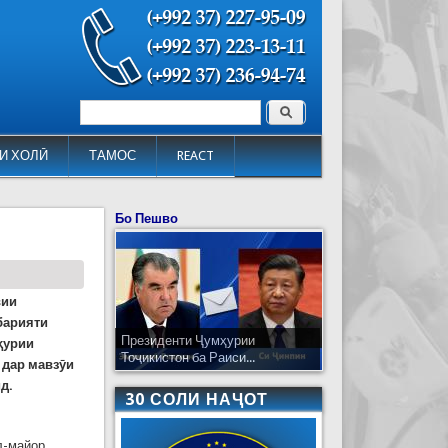
Поиск
Форма поиска
И ХОЛӢ
ТАМОС
REACT
Бо Пешво
вии
барияти
Президенти Ҷумҳурии
ҳурии
Тоҷикистон ба Раиси...
 дар мавзӯи
д.
30 СОЛИ НАҶОТ
л-майор