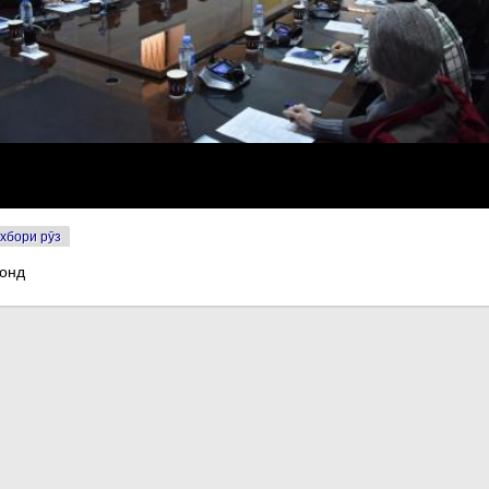
хбори рӯз
хонд