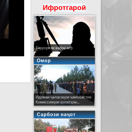
Ифротгароӣ
Терроризм вабои аср
Омор
Идомаи ҷаласаҳои ҷамъбастии
Комиссияҳои ҳолатҳои...
Сарбози наҷот