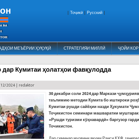
тон
|
Тоҷикӣ
|
Русский
|
АДҲОИ МЕЪЁРИИ ҲУҚУҚӢ
СТРАТЕГИЯИ МИЛЛӢ
ҶОЙИ КОР
 дар Кумитаи ҳолатҳои фавқулодда
/12/2024 |
redaktor
30 декабри соли 2024 дар Маркази ҷумҳурия
таълимию методии Кумита бо иштироки роҳ
Кумитаи рушди сайёҳии назди Ҳукумати Ҷум
Тоҷикистон семинари машваратии муштарак
«Рушди туризми кӯҳнавардӣ» баргузор гарди
Точикистон.
Дар семинар муовини якуми Раиси КҲФ, генера