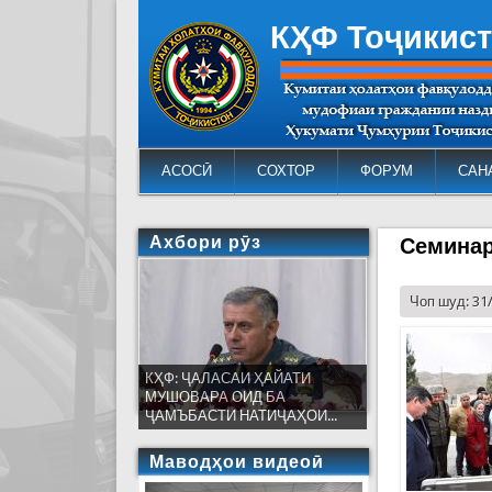
КҲФ Тоҷикис
АСОСӢ
СОХТОР
ФОРУМ
САН
Ахбори рӯз
Семинар
Чоп шуд: 31
КҲФ: ҶАЛАСАИ ҲАЙАТИ
МУШОВАРА ОИД БА
ҶАМЪБАСТИ НАТИҶАҲОИ...
Маводҳои видеоӣ