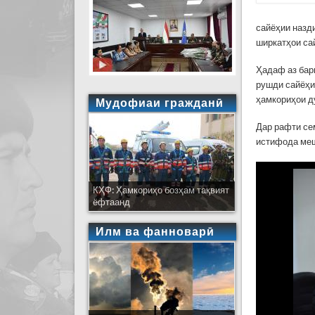
сайёҳии назд
ширкатҳои са
Ҳадаф аз бар
рушди сайёҳи
ҳамкориҳои д
Мудофиаи гражданӣ
Дар рафти се
истифода меш
КҲФ: Ҳамкориҳо бозҳам тақвият
ёфтаанд
Илм ва фанноварӣ