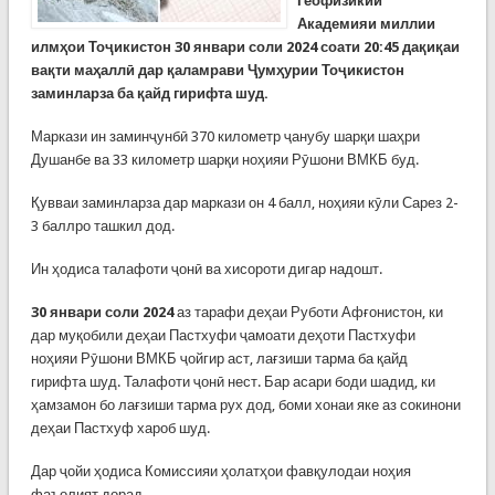
Геофизикии
Академияи миллии
илмҳои Тоҷикистон 30 январи соли 2024 соати 20:45 дақиқаи
вақти маҳаллӣ дар қаламрави Ҷумҳурии Тоҷикистон
заминларза ба қайд гирифта шуд.
Маркази ин заминҷунбӣ 370 километр ҷанубу шарқи шаҳри
Душанбе ва 33 километр шарқи ноҳияи Рӯшони ВМКБ буд.
Қувваи заминларза дар маркази он 4 балл, ноҳияи кӯли Сарез 2-
3 баллро ташкил дод.
Ин ҳодиса талафоти ҷонӣ ва хисороти дигар надошт.
30 январи соли 2024
аз тарафи деҳаи Руботи Афғонистон, ки
дар муқобили деҳаи Пастхуфи ҷамоати деҳоти Пастхуфи
ноҳияи Рӯшони ВМКБ ҷойгир аст, лағзиши тарма ба қайд
гирифта шуд. Талафоти ҷонӣ нест. Бар асари боди шадид, ки
ҳамзамон бо лағзиши тарма рух дод, боми хонаи яке аз сокинони
деҳаи Пастхуф хароб шуд.
Дар ҷойи ҳодиса Комиссияи ҳолатҳои фавқулодаи ноҳия
фаъолият дорад.