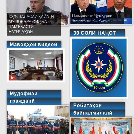
Президенти Ҷумҳурии
КҲФ: ҶАЛАСАИ ҲАЙАТИ
Тоҷикистон ба Раиси...
МУШОВАРА ОИД БА
ҶАМЪБАСТИ
НАТИҶАҲОИ...
30 СОЛИ НАҶОТ
Маводҳои видеоӣ
Мудофиаи
гражданӣ
Робитаҳои
байналмилалӣ