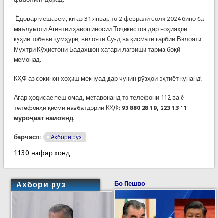
Ёдовар мешавем, ки аз 31 январ то 2 феврали соли 2024 бино ба
маълумоти Агентии ҳавошиносии Тоҷикистон дар ноҳияҳои
кӯҳии тобеъи ҷумҳурӣ, вилояти Суғд ва қисмати ғарбии Вилояти
Мухтри Кӯҳистони Бадахшон хатари лағзиши тарма боқӣ
мемонад.
КҲФ аз сокинон хоҳиш мекнуад дар чунин рӯзҳои эҳтиёт кунанд!
Агар ҳодисае пеш омад, метавонанд то телефони 112 ва ё
телефонҳи қисми навбатдории КҲФ:
93
880 28 19, 223 13 11
муроҷиат намоянд.
барчасп:
Ахбори рӯз
1130 нафар хонд
Ахбори рӯз
Бо Пешво