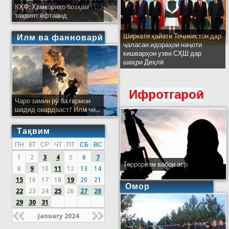
КҲФ: Ҳамкориҳо бозҳам
тақвият ёфтаанд
Ширкати ҳайати Тоҷикистон дар
Илм ва фанноварӣ
ҷаласаи идораҳои наҷоти
кишварҳои узви СҲШ дар
шаҳри Деҳлӣ
Ифротгароӣ
Чаро замин рӯ ба гармои
шадид овардааст? Илм чӣ...
Тақвим
ПН
ВТ
СР
ЧТ
ПТ
СБ
ВС
1
2
3
4
5
6
7
Терроризм вабои аср
8
9
10
11
12
13
14
15
16
17
18
19
20
21
Омор
22
23
24
25
26
27
28
29
30
31
January 2024