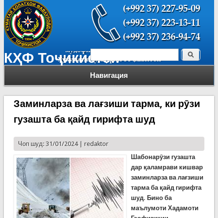
Поиск
КҲФ Тоҷикистон
Форма поиска
Навигация
Заминларза ва лағзиши тарма, ки рӯзи
гузашта ба қайд гирифта шуд
Чоп шуд: 31/01/2024 |
redaktor
Шабонарӯзи гузашта
дар қаламрави кишвар
заминларза ва лағзиши
тарма ба қайд гирифта
шуд. Бино ба
маълумоти Хадамоти