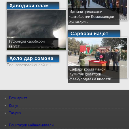
Ҳаводиси олам
Идомаи ҷаласаҳои
ҷамъбастии Комиссияҳои
ҳолатҳои...
Сарбози наҷот
Тӯфонҳои харобкори
август
Ҳоло дар сомона
Пользователей онлайн: 0.
Сафари кории Раиси
Кумитаи ҳолатҳои
фавқулодда ба вилояти...
Роҳбарият
Қонун
Таърих
Робитаҳои байналмилалӣ