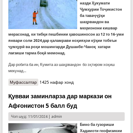
назди Ҳукумати
Ҷумҳурии Тоҷикистон
ба таваҷҷӯҳи
шаҳрвандон ва
меҳмонони кишвар
мерасонад, ки тибқи пешбинии ҳавошиносон аз 12 то 16-уми
январи соли 2024 дар қаламрави ноҳияҳои кӯҳии тобеъи
ҷумҳурӣ ва роҳи мошингарди Душанбе-Чаноқ
хатари
лағзиши тарма боқӣ мемонад.
Дар робита ба ин, Кумита аз шаҳрвандон бо эҳтиром хоҳиш
мекунад...
Муфассалтар
о КҲФ: Хатари лағзиши тарма то 16-уми январ
1425 нафар хонд
боқӣ мемонад
Қувваи заминларза дар маркази он
Афғонистон 5 балл буд
Чоп шуд: 11/01/2024 |
admin
Бино ба гузориши
Хадамоти геофизикии