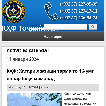
Поиск
КҲФ Тоҷикистон
Форма поиска
Навигация
Activities calendar
11 январи 2024
КҲФ: Хатари лағзиши тарма то 16-уми
январ боқӣ мемонад
Чоп шуд: 11/01/2024 |
admin
Кумитаи ҳолатҳои
фавқуллода ва
мудофиаи граждании