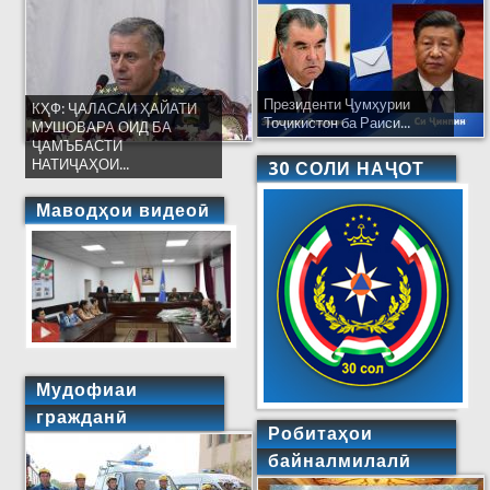
Президенти Ҷумҳурии
КҲФ: ҶАЛАСАИ ҲАЙАТИ
Тоҷикистон ба Раиси...
МУШОВАРА ОИД БА
ҶАМЪБАСТИ
НАТИҶАҲОИ...
30 СОЛИ НАҶОТ
Маводҳои видеоӣ
Мудофиаи
гражданӣ
Робитаҳои
байналмилалӣ