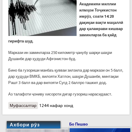
Академияи миллии
илмҳои Тоҷикистон
имрӯз, соати 14:20
дақиқаи вақти маҳаллӣ
дар қаламрави кишвар
заминларза ба қайд
гирифта шуд.
Маркази ин заминларза 250 километр ҷанубу шарқи шаҳри
Душанбе дар ҳудуди Афғонистон буд.
Бино ба гузориши манбаъ қувваи зилзила дар маркази он 5 балл,
дар ҳудуди ВМКБ, вилояти Хатлон, шаҳри Душанбе, минтақаи
Рашт 3 балл ва дар вилояти Суғд 2 баллро ташкил дод.
Аз талафоти ҷониву хисороти дигар гузориш нарасидааст.
Муфассалтар
о Қувваи заминларза дар маркази он
1244 нафар хонд
Афғонистон 5 балл буд
Ахбори рӯз
Бо Пешво