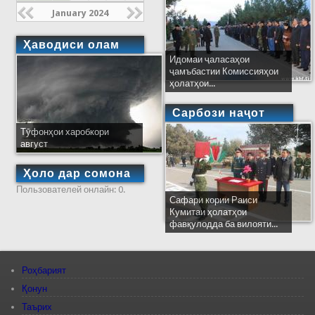
January 2024
Ҳаводиси олам
Идомаи ҷаласаҳои
ҷамъбастии Комиссияҳои
ҳолатҳои...
Сарбози наҷот
Тӯфонҳои харобкори
август
Ҳоло дар сомона
Пользователей онлайн: 0.
Сафари кории Раиси
Кумитаи ҳолатҳои
фавқулодда ба вилояти...
Роҳбарият
Қонун
Таърих