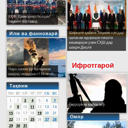
КҲФ: Ҳамкориҳо бозҳам
тақвият ёфтаанд
Ширкати ҳайати Тоҷикистон дар
Илм ва фанноварӣ
ҷаласаи идораҳои наҷоти
кишварҳои узви СҲШ дар
шаҳри Деҳлӣ
Ифротгароӣ
Чаро замин рӯ ба гармои
шадид овардааст? Илм чӣ...
Тақвим
ПН
ВТ
СР
ЧТ
ПТ
СБ
ВС
1
2
3
4
5
6
7
Терроризм вабои аср
8
9
10
11
12
13
14
15
16
17
18
19
20
21
Омор
22
23
24
25
26
27
28
29
30
31