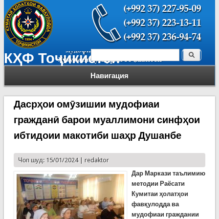
Поиск
КҲФ Тоҷикистон
Форма поиска
Навигация
Дасрҳои омӯзишии мудофиаи
гражданӣ барои муаллимони синфҳои
ибтидоии макотиби шаҳр Душанбе
Чоп шуд: 15/01/2024 |
redaktor
Дар Маркази таълимию
методии Раёсати
Кумитаи ҳолатҳои
фавқулодда ва
мудофиаи граждании