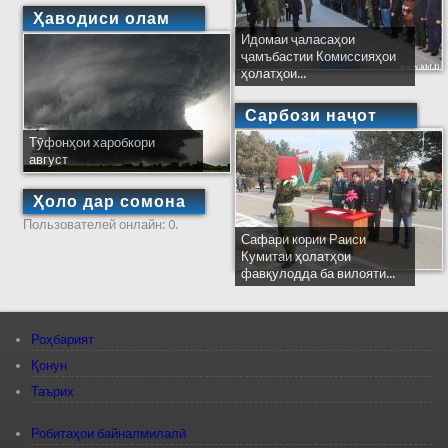
Ҳаводиси олам
Идомаи ҷаласаҳои
ҷамъбастии Комиссияҳои
ҳолатҳои...
Сарбози наҷот
Тӯфонҳои харобкори
август
Ҳоло дар сомона
Пользователей онлайн: 0.
Сафари кории Раиси
Кумитаи ҳолатҳои
фавқулодда ба вилояти...
Роҳбарият
Қонун
Таърих
Робитаҳои байналмилалӣ