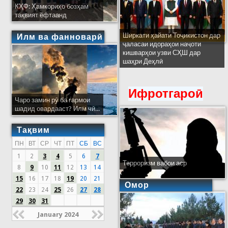
КҲФ: Ҳамкориҳо бозҳам
тақвият ёфтаанд
Ширкати ҳайати Тоҷикистон дар
Илм ва фанноварӣ
ҷаласаи идораҳои наҷоти
кишварҳои узви СҲШ дар
шаҳри Деҳлӣ
Ифротгароӣ
Чаро замин рӯ ба гармои
шадид овардааст? Илм чӣ...
Тақвим
ПН
ВТ
СР
ЧТ
ПТ
СБ
ВС
1
2
3
4
5
6
7
Терроризм вабои аср
8
9
10
11
12
13
14
15
16
17
18
19
20
21
Омор
22
23
24
25
26
27
28
29
30
31
January 2024