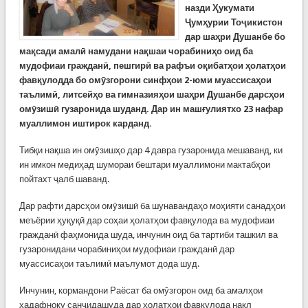
назди Ҳукумати
Ҷумҳурии Тоҷикистон
дар шаҳри Душанбе бо
мақсади амалӣ намудани нақшаи чорабиниҳо оид ба
мудофиаи гражданӣ, пешгирӣ ва рафъи оқибатҳои ҳолатҳои
фавқулодда бо омӯзгорони синфҳои 2-юми муассисаҳои
таълимӣ, литсейҳо ва гимназияҳои шаҳри Душанбе дарсҳои
омӯзишӣ гузаронида шуданд. Дар ин машғулиятхо 23 нафар
муаллимон иштирок карданд.
Тибқи нақша ин омӯзишҳо дар 4 давра гузаронида мешаванд, ки
ин имкон медиҳад шумораи бештари муаллимони мактабҳои
пойтахт ҷалб шаванд.
Дар рафти дарсҳои омӯзишӣ ба шунавандаҳо моҳияти санадҳои
меъёрии ҳуқуқӣ дар соҳаи ҳолатҳои фавқулода ва мудофиаи
гражданӣ фаҳмонида шуда, инчунин оид ба тартиби ташкил ва
гузаронидани чорабиниҳои мудофиаи гражданӣ дар
муассисаҳои таълимӣ маълумот дода шуд.
Инчунин, кормандони Раёсат ба омӯзгорон оид ба амалҳои
ҳадафноку санҷидашуда дар ҳолатҳои фавқулода нақл