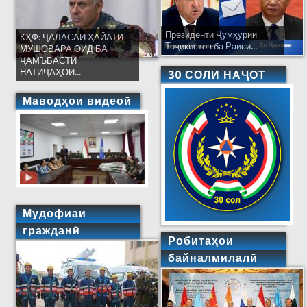
Президенти Ҷумҳурии
КҲФ: ҶАЛАСАИ ҲАЙАТИ
Тоҷикистон ба Раиси...
МУШОВАРА ОИД БА
ҶАМЪБАСТИ
НАТИҶАҲОИ...
30 СОЛИ НАҶОТ
Маводҳои видеоӣ
Мудофиаи
гражданӣ
Робитаҳои
байналмилалӣ