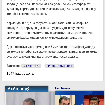
карданд, зеро аз бисёр ҷиҳат эвакуатсияи бомуваффақияти
кӯдакону кормандон аз бинои мактаб маҳз ба амалҳои фавриву
ҳадафнок вобаста мебошад.
Кормандони КҲФ ба зарурати риояи талаботи бехатарӣ ва
чораҳои пешгирикунанда таваҷҷуҳ намуда, инчунин бо
омӯзгорон алгоритми амалҳои эвакуатсия аз маҳали таъсири
омилҳои фавқулоддаи хатарнокро баррасӣ намуданд.
Дар фарҷоми курс кормандони Кумитаи ҳолатҳои фавқулодда
рақамҳои телефонҳои заруриро хотиррасон карданд ва ба ҳама
суолҳои ширкаткунандагони омӯзиш посух доданд.
барчасп:
Ахбори рӯз
Раёсати Душанбе
1547 нафар хонд
Ахбори рӯз
Бо Пешво