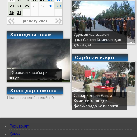
23
24
25
26
27
28
29
30
31
January 2023
Ҳаводиси олам
Идомаи ҷаласаҳои
ҷамъбастии Комиссияҳои
ҳолатҳои...
Сарбози наҷот
Тӯфонҳои харобкори
август
Ҳоло дар сомона
Сафари кории Раиси
Пользователей онлайн: 0.
Кумитаи ҳолатҳои
фавқулодда ба вилояти...
Роҳбарият
Қонун