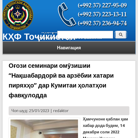
Поиск
КҲФ Тоҷикистон
Форма поиска
Навигация
Оғози семинари омӯзишии
“Нақшабардорӣ ва арзёбии хатари
пиряхҳо” дар Кумитаи ҳолатҳои
фавқулодда
Чоп шуд: 25/01/2023 |
redaktor
Ҳамчуноне қаблан ҳам
хабар дода будем, 14
декабри соли 2022