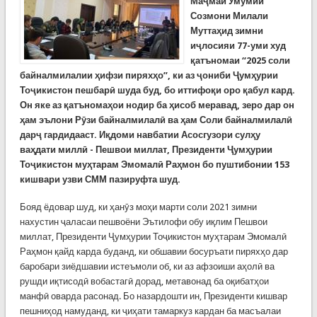
Маҷмаи Умумии
Созмони Милали
Муттаҳид зимни
иҷлосияи 77-уми худ
қатъномаи “2025 соли
байналмилалии ҳифзи пиряхҳо”, ки аз ҷониби Ҷумҳурии
Тоҷикистон пешбарӣ шуда буд, бо иттифоқи оро қабул кард.
Он яке аз қатъномаҳои нодир ба ҳисоб меравад, зеро дар он
ҳам эълони Рӯзи байналмилалӣ ва ҳам Соли байналмилалӣ
дарҷ гардидааст. Иқдоми навбатии Асосгузори сулҳу
ваҳдати миллӣ - Пешвои миллат, Президенти Ҷумҳурии
Тоҷикистон муҳтарам Эмомалӣ Раҳмон бо пуштибонии 153
кишвари узви СММ пазируфта шуд.
Бояд ёдовар шуд, ки ҳанӯз моҳи марти соли 2021 зимни
нахустин ҷаласаи пешвоёни Эътилофи обу иқлим Пешвои
миллат, Президенти Ҷумҳурии Тоҷикистон муҳтарам Эмомалӣ
Раҳмон қайд карда буданд, ки обшавии босуръати пиряхҳо дар
баробари зиёдшавии истеъмоли об, ки аз афзоиши аҳолӣ ва
рушди иқтисодӣ вобастагӣ дорад, метавонад ба оқибатҳои
манфӣ оварда расонад. Бо назардошти ин, Президенти кишвар
пешниҳод намуданд, ки ҷиҳати тамаркуз кардан ба масъалаи