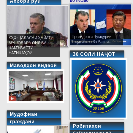
Ахбори рӯз
Бо Пешво
Президенти Ҷумҳурии
КҲФ: ҶАЛАСАИ ҲАЙАТИ
Тоҷикистон ба Раиси...
МУШОВАРА ОИД БА
ҶАМЪБАСТИ
НАТИҶАҲОИ...
30 СОЛИ НАҶОТ
Маводҳои видеоӣ
Мудофиаи
гражданӣ
Робитаҳои