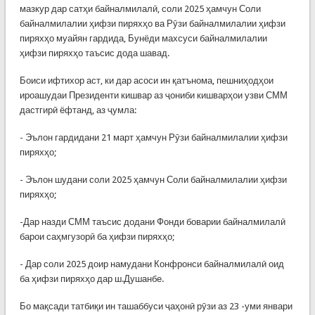
мазкур дар сатҳи байналмилалӣ, соли 2025 ҳамчун Соли
байналмилалии ҳифзи пиряхҳо ва Рӯзи байналмилалии ҳифзи
пиряхҳо муайян гардида, Бунёди махсуси байналмилалии
ҳифзи пиряхҳо таъсис дода шавад.
Боиси ифтихор аст, ки дар асоси ин қатънома, пешниҳодҳои
ироашудаи Президенти кишвар аз ҷониби кишварҳои узви СММ
дастгирӣ ёфтанд, аз ҷумла:
- Эълон гардидани 21 март ҳамчун Рӯзи байналмилалии ҳифзи
пиряхҳо;
- Эълон шудани соли 2025 ҳамчун Соли байналмилалии ҳифзи
пиряхҳо;
-Дар назди СММ таъсис додани Фонди боварии байналмилалӣ
барои саҳмгузорӣ ба ҳифзи пиряхҳо;
- Дар соли 2025 доир намудани Конфронси байналмилалӣ оид
ба ҳифзи пиряхҳо дар ш.Душанбе.
Бо мақсади татбиқи ин ташаббуси ҷаҳонӣ рӯзи аз 23 -уми январи