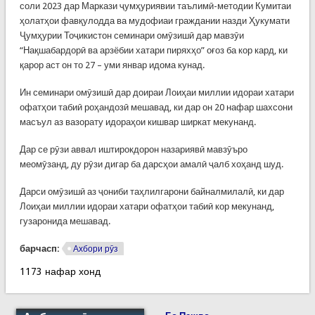
соли 2023 дар Маркази ҷумҳуриявии таълимӣ-методии Кумитаи
ҳолатҳои фавқулодда ва мудофиаи граждании назди Ҳукумати
Ҷумҳурии Тоҷикистон семинари омӯзишӣ дар мавзӯи
“Нақшабардорӣ ва арзёбии хатари пиряхҳо” оғоз ба кор кард, ки
қарор аст он то 27 – уми январ идома кунад.
Ин семинари омӯзишӣ дар доираи Лоиҳаи миллии идораи хатари
офатҳои табиӣ роҳандозӣ мешавад, ки дар он 20 нафар шахсони
масъул аз вазорату идораҳои кишвар ширкат мекунанд.
Дар се рӯзи аввал иштирокдорон назариявӣ мавзӯъро
меомӯзанд, ду рӯзи дигар ба дарсҳои амалӣ ҷалб хоҳанд шуд.
Дарси омӯзишӣ аз ҷониби таҳлилгарони байналмилалӣ, ки дар
Лоиҳаи миллии идораи хатари офатҳои табиӣ кор мекунанд,
гузаронида мешавад.
барчасп:
Ахбори рӯз
1173 нафар хонд