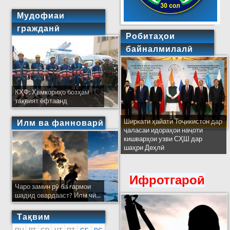
Мудофиаи
гражданӣ
Робитаҳои
байналмилалӣ
КҲФ: Ҳамкориҳо бозҳам
тақвият ёфтаанд
Ширкати ҳайати Тоҷикистон дар
Илм ва фанноварӣ
ҷаласаи идораҳои наҷоти
кишварҳои узви СҲШ дар
шаҳри Деҳлӣ
Ифротгароӣ
Чаро замин рӯ ба гармои
шадид овардааст? Илм чӣ...
Тақвим