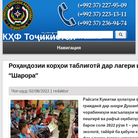
Поиск
КҲФ Тоҷикистон
Форма поиска
Навигация
Роҳандозии корҳои таблиғотӣ дар лагери
“Шарора”
Чоп шуд: 02/08/2022 |
redaktor
Раёсати Кумитаи ҳолатҳои
гражданӣ дар шаҳри Душан
чорабиниҳои масъалаҳои м
пешгирӣ ва рафъӣ оқибатҳ
барои соли 2022
рӯзи
1 – ум
экологӣ, тайёрӣ ба қабули 