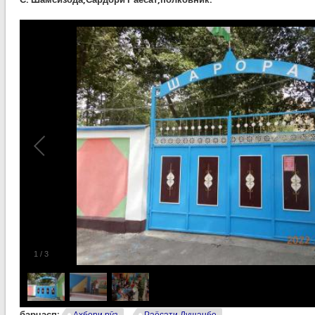
1
/
3
барчасп: