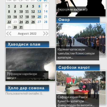
ПН
ВТ
СР
ЧТ
ПТ
СБ
ВС
1
2
3
4
5
6
7
Терроризм вабои аср
8
9
10
11
12
13
14
15
16
17
18
19
20
21
Омор
22
23
24
25
26
27
28
29
30
31
August 2022
Ҳаводиси олам
Идомаи ҷаласаҳои
ҷамъбастии Комиссияҳои
ҳолатҳои...
Сарбози наҷот
Тӯфонҳои харобкори
август
Ҳоло дар сомона
Пользователей онлайн: 0.
Сафари кории Раиси
Кумитаи ҳолатҳои
фавқулодда ба вилояти...