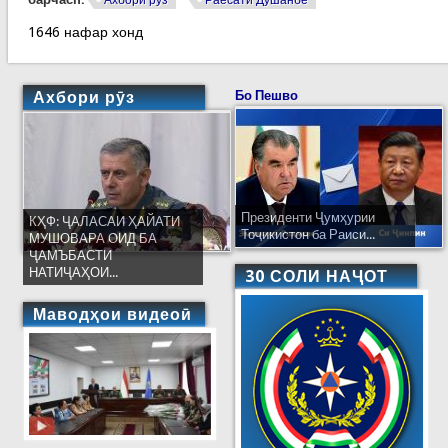
Ахбори рӯз
Раёсати Душанбе
1646 нафар хонд
Ахбори рӯз
Бо Пешво
Президенти Ҷумҳурии
КҲФ: ҶАЛАСАИ ҲАЙАТИ
Тоҷикистон ба Раиси...
МУШОВАРА ОИД БА
ҶАМЪБАСТИ
НАТИҶАҲОИ...
30 СОЛИ НАҶОТ
Маводҳои видеоӣ