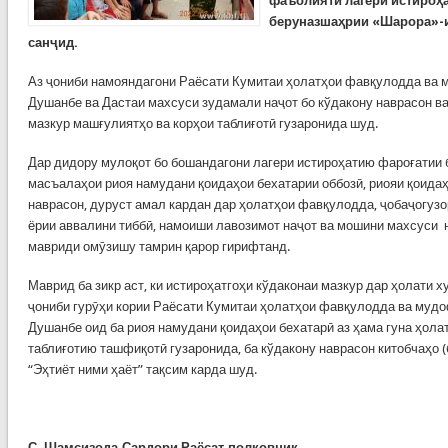
фаъолияти лагери истироҳ
беруназшаҳрии «Шарора»-
санҷид.
Аз ҷониби намояндагони Раёсати Кумитаи ҳолатҳои фавқулодда ва 
Душанбе ва Дастаи махсуси зудамали наҷот бо кўдакону наврасон в
мазкур машғулиятҳо ва корҳои таблиғотӣ гузаронида шуд.
Дар дидору мулоқот бо бошандагони лагери истироҳатию фароғатии
масъалаҳои риоя намудани қоидаҳои бехатарии оббозӣ, риояи қоидаҳ
наврасон, дуруст амал кардан дар ҳолатҳои фавқулодда, ҷобаҷогузо
ёрии аввалини тиббӣ, намоиши лавозимот наҷот ва мошини махсуси н
мавриди омӯзишу тамрин қарор гирифтанд.
Маврид ба зикр аст, ки истироҳатгоҳи кўдаконаи мазкур дар ҳолати ху
ҷониби гурӯҳи кории Раёсати Кумитаи ҳолатҳои фавқулодда ва муд
Душанбе оид ба риоя намудани қоидаҳои бехатарӣ аз ҳама гуна ҳол
таблиғотию ташфиқотӣ гузаронида, ба кўдакону наврасон китобчаҳо (
“Эҳтиёт ними ҳаёт” тақсим карда шуд.
С. Шамсизода,Сардори Раёсат,полковник.