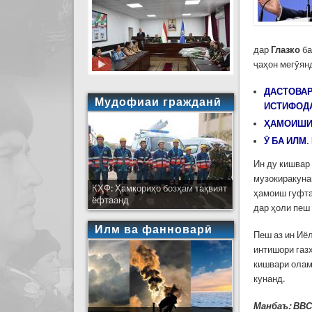
дар
Глазко
ба
ҷаҳон мегӯян
ДАСТОВАР
Мудофиаи гражданӣ
ИСТИФОД
ҲАМОИШИ 
Ӯ БА ИЛМ
Ин ду кишвар 
музокиракуна
КҲФ: Ҳамкориҳо бозҳам тақвият
ҳамоиш гуфта
ёфтаанд
дар ҳоли пеш
Илм ва фанноварӣ
Пеш аз ин Иё
интишори газҳ
кишвари олам
кунанд.
Манбаъ: ВВ