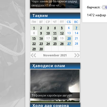
Чаро замин рӯ ба гармои шадид
овардааст? Илм чӣ...
барчасп:
Ҳ
1472 нафар
Тақвим
ПН
ВТ
СР
ЧТ
ПТ
СБ
ВС
1
2
3
4
5
6
7
8
9
10
11
12
13
14
15
16
17
18
19
20
21
22
23
24
25
26
27
28
29
30
November 2021
Ҳаводиси олам
Тӯфонҳои харобкори август
Ҳоло дар сомона