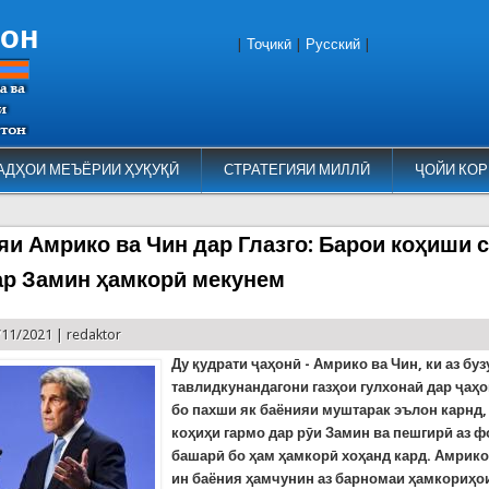
тон
|
Тоҷикӣ
|
Русский
|
АДҲОИ МЕЪЁРИИ ҲУҚУҚӢ
СТРАТЕГИЯИ МИЛЛӢ
ҶОЙИ КОР
и Амрико ва Чин дар Глазго: Барои коҳиши 
ар Замин ҳамкорӣ мекунем
/11/2021 |
redaktor
Ду қудрати ҷаҳонӣ - Амрико ва Чин, ки аз бу
тавлидкунандагони газҳои гулхонаӣ дар ҷаҳ
бо пахши як баёнияи муштарак эълон карнд,
коҳиҳи гармо дар рӯи Замин ва пешгирӣ аз 
башарӣ бо ҳам ҳамкорӣ хоҳанд кард. Амрико
ин баёния ҳамчунин аз барномаи ҳамкориҳо