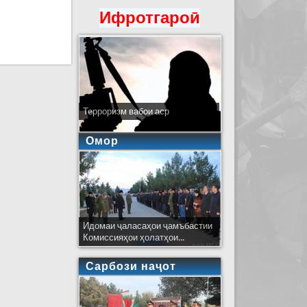
Ифротгароӣ
Терроризм вабои аср
Омор
Идомаи ҷаласаҳои ҷамъбастии
Комиссияҳои ҳолатҳои...
Сарбози наҷот