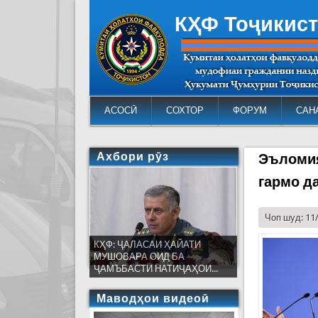
КҲФ Тоҷикис
АСОСӢ
СОХТОР
ФОРУМ
САН
Ахбори рӯз
Эъломия
гармо д
Чоп шуд: 11
КҲФ: ҶАЛАСАИ ҲАЙАТИ
МУШОВАРА ОИД БА
ҶАМЪБАСТИ НАТИҶАҲОИ...
Маводҳои видеоӣ