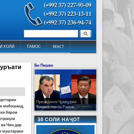
Поиск
Форма поиска
И ХОЛӢ
ТАМОС
REACT
Бо Пешво
суръати
зургтарин
Президенти Ҷумҳурии
он мебошанд,
Тоҷикистон ба Раиси...
 ки барои
фоҷеаҳои
30 СОЛИ НАҶОТ
 ва Чин дар
и муштараки