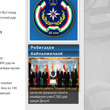
ли Муттаҳид
улхонаӣ дар
АЗ
Робитаҳои
байналмилалӣ
ҳу -
ИМА дар ин
тағйири иқлим
и коҳиши
 беш аз 100
Ширкати ҳайати Тоҷикистон дар
ҷаласаи идораҳои наҷоти
ҳамкорӣ
кишварҳои узви СҲШ дар
шаҳри Деҳлӣ