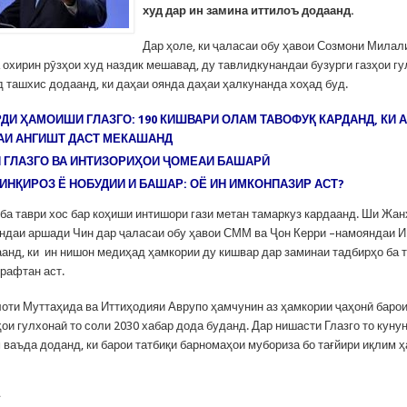
худ дар ин замина иттилоъ додаанд.
Дар ҳоле, ки ҷаласаи обу ҳавои Созмони Мила
 охирин рӯзҳои худ наздик мешавад, ду тавлидкунандаи бузурги газҳои г
д ташхис додаанд, ки даҳаи оянда даҳаи ҳалкунанда хоҳад буд.
ДИ ҲАМОИШИ ГЛАЗГО: 190 КИШВАРИ ОЛАМ ТАВОФУҚ КАРДАНД, КИ 
АИ АНГИШТ ДАСТ МЕКАШАНД
ГЛАЗГО ВА ИНТИЗОРИҲОИ ҶОМЕАИ БАШАРӢ
. ИНҚИРОЗ Ё НОБУДИИ И БАШАР: ОЁ ИН ИМКОНПАЗИР АСТ?
ба таври хос бар коҳиши интишори гази метан тамаркуз кардаанд. Ши Жан
ндаи аршади Чин дар ҷаласаи обу ҳавои СММ ва Ҷон Керри –намояндаи 
анд, ки ин нишон медиҳад ҳамкории ду кишвар дар заминаи тадбирҳо ба 
 рафтан аст.
лоти Муттаҳида ва Иттиҳодияи Аврупо ҳамчунин аз ҳамкории ҷаҳонӣ баро
ои гулхонаӣ то соли 2030 хабар дода буданд. Дар нишасти Глазго то кунун
 ваъда доданд, ки барои татбиқи барномаҳои мубориза бо тағйири иқлим 
С