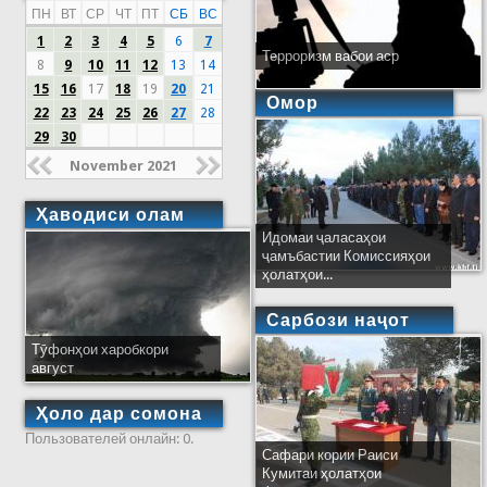
ПН
ВТ
СР
ЧТ
ПТ
СБ
ВС
1
2
3
4
5
6
7
Терроризм вабои аср
8
9
10
11
12
13
14
15
16
17
18
19
20
21
Омор
22
23
24
25
26
27
28
29
30
November 2021
Ҳаводиси олам
Идомаи ҷаласаҳои
ҷамъбастии Комиссияҳои
ҳолатҳои...
Сарбози наҷот
Тӯфонҳои харобкори
август
Ҳоло дар сомона
Пользователей онлайн: 0.
Сафари кории Раиси
Кумитаи ҳолатҳои