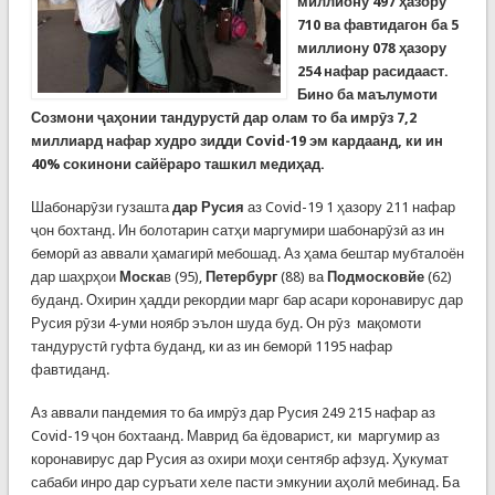
миллиону 497 ҳазору
710 ва фавтидагон ба 5
миллиону 078 ҳазору
254 нафар расидааст.
Бино ба маълумоти
Созмони ҷаҳонии тандурустӣ дар олам то ба имрӯз 7,2
миллиард нафар худро зидди
Covid-19
эм кардаанд, ки ин
40% сокинони сайёраро ташкил медиҳад.
Шабонарӯзи гузашта
дар Русия
аз Covid-19 1 ҳазору 211 нафар
ҷон бохтанд. Ин болотарин сатҳи маргумири шабонарӯзӣ аз ин
беморӣ аз аввали ҳамагирӣ мебошад. Аз ҳама бештар мубталоён
дар шаҳрҳои
Моска
в (95),
Петербург
(88) ва
Подмосковйе
(62)
буданд. Охирин ҳадди рекордии марг бар асари коронавирус дар
Русия рӯзи 4-уми ноябр эълон шуда буд. Он рӯз мақомоти
тандурустӣ гуфта буданд, ки аз ин беморӣ 1195 нафар
фавтиданд.
Аз аввали пандемия то ба имрӯз дар Русия 249 215 нафар аз
Covid-19 ҷон бохтаанд. Маврид ба ёдоварист, ки маргумир аз
коронавирус дар Русия аз охири моҳи сентябр афзуд. Ҳукумат
сабаби инро дар суръати хеле пасти эмкунии аҳолӣ мебинад. Ба