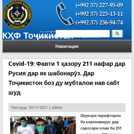
Поиск
КҲФ Тоҷикистон
Форма поиска
Навигация
Covid-19: Фавти 1 ҳазору 211 нафар дар
Русия дар як шабонарӯз. Дар
Тоҷикистон боз ду мубталои нав сабт
шуд
Чоп шуд: 10/11/2021 |
admin
Шумори гирифторон
ба коронавирус дар
саросари олам ба 251