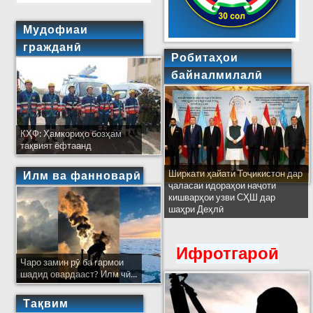
Мудофиаи
гражданӣ
Робитаҳои
байналмилалӣ
КҲФ: Ҳамкориҳо бозҳам
тақвият ёфтаанд
Ширкати ҳайати Тоҷикистон дар
Илм ва фанноварӣ
ҷаласаи идораҳои наҷоти
кишварҳои узви СҲШ дар
шаҳри Деҳлӣ
Ифротгароӣ
Чаро замин рӯ ба гармои
шадид овардааст? Илм чӣ...
Тақвим