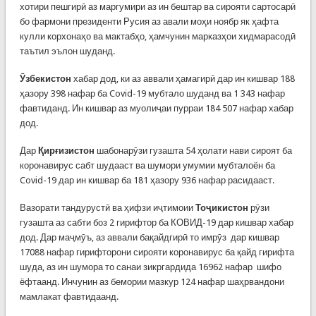
хотири пешгирӣ аз маргумири аз ин бештар ва сирояти сартосарӣ
бо фармони президенти Русия аз авали моҳи ноябр як ҳафта
кулли корхонаҳо ва мактабҳо, ҳамчунин марказҳои хидмарасодӣ
таътил эълон шуданд.
Ӯзбекистон
хабар дод, ки аз аввали ҳамагирӣ дар ин кишвар 188
ҳазору 398 нафар ба Covid-19 мубтало шуданд ва 1 343 нафар
фавтиданд. Ин кишвар аз муолиҷаи пурраи 184 507 нафар хабар
дод.
Дар
Қирғизистон
шабонарӯзи гузашта 54 ҳолати нави сироят ба
коронавирус сабт шудааст ва шумори умумии мубталоён ба
Covid-19 дар ин кишвар ба 181 ҳазору 936 нафар расидааст.
Вазорати тандурустӣ ва ҳифзи иҷтимоии
Тоҷикистон
рӯзи
гузашта аз сабти боз 2 гирифтор ба КОВИД-19 дар кишвар хабар
дод. Дар маҷмӯъ, аз аввали бақайдгирӣ то имрӯз дар кишвар
17088 нафар гирифторони сирояти коронавирус ба қайд гирифта
шуда, аз ин шумора то санаи зикргардида 16962 нафар шифо
ёфтаанд. Инчунин аз бемории мазкур 124 нафар шаҳрвандони
мамлакат фавтидаанд.