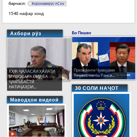
барчасп:
Коронавирус nCov
1540 нафар хонд
Ахбори рӯз
Бо Пешво
Президенти Ҷумҳурии
КҲФ: ҶАЛАСАИ ҲАЙАТИ
Тоҷикистон ба Раиси...
МУШОВАРА ОИД БА
ҶАМЪБАСТИ
НАТИҶАҲОИ...
30 СОЛИ НАҶОТ
Маводҳои видеоӣ