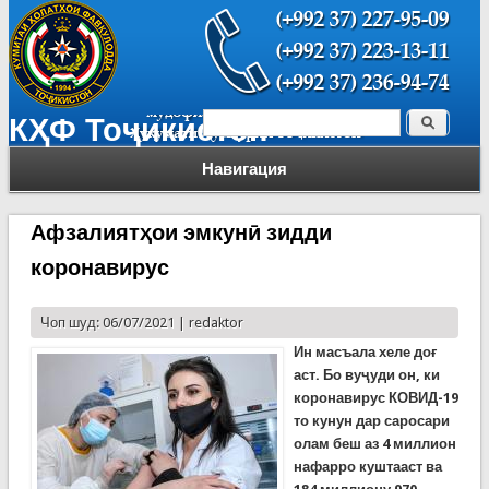
Поиск
КҲФ Тоҷикистон
Форма поиска
Навигация
Афзалиятҳои эмкунӣ зидди
коронавирус
Чоп шуд: 06/07/2021 |
redaktor
Ин масъала хеле доғ
аст. Бо вуҷуди он, ки
коронавирус КОВИД-19
то кунун дар саросари
олам беш аз 4 миллион
нафарро куштааст ва