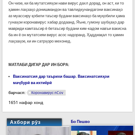
Он чизе, ки ба мутатсияҳои нави вирус дахл дорад, он аст, ки то
ҳамин лаҳзаҳо донишмандон ва тавлидкунандагони ваксинаҳо
аз муассиру қобили таъсир будани ваксинаҳо ба муқобили ҳама
гунаҳои коронавирус хабар додаанд. Яъне, гумону шубҳаҳо дар
мавриди камтаъсир ё бетаъсир будани ким-кадом навъи вакисна
ба ин ё он мутатсияи вирус асос надоранд. Ҳаддиақал то ҳамин
лаҳзаҳое, ки ин сатрҳоро мехонед.
МАТЛАБИ ДИГАР ДАР ИН БОРА:
Ваксинатсия дар таърихи башар. Ваксинатсияҳои
маҷбурӣ ва ихтиёрӣ
барчасп:
Коронавирус nCov
1651 нафар хонд
Ахбори рӯз
Бо Пешво