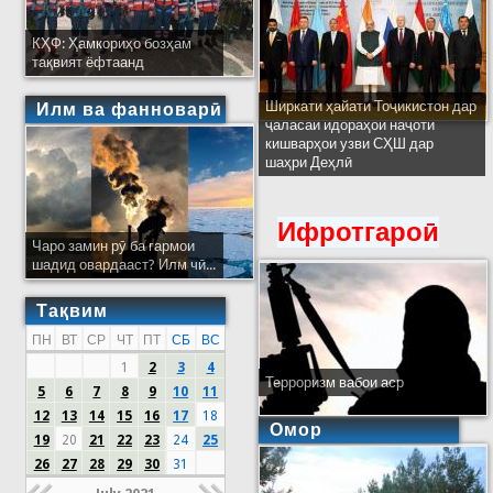
КҲФ: Ҳамкориҳо бозҳам
тақвият ёфтаанд
Ширкати ҳайати Тоҷикистон дар
Илм ва фанноварӣ
ҷаласаи идораҳои наҷоти
кишварҳои узви СҲШ дар
шаҳри Деҳлӣ
Ифротгароӣ
Чаро замин рӯ ба гармои
шадид овардааст? Илм чӣ...
Тақвим
ПН
ВТ
СР
ЧТ
ПТ
СБ
ВС
1
2
3
4
Терроризм вабои аср
5
6
7
8
9
10
11
12
13
14
15
16
17
18
Омор
19
20
21
22
23
24
25
26
27
28
29
30
31