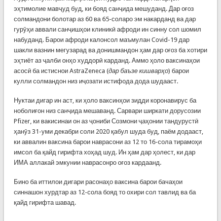
эҳтимолие мавҷуд буд, ки бояд санҷида мешуданд. Дар оғоз
солмандони болотар аз 60 ва 65-соларо эм накарданд ва дар
гурӯҳи аввали санҷишҳои клиникӣ афроди ин синну сол шомил
набуданд. Барои афроди калонсол маъмулан Covid-19 дар
шакли вазнин мегузарад ва донишмандон ҳам дар оғоз ба хотири
эҳтиёт аз ҷалби онҳо худдорӣ карданд. Аммо ҳоло ваксинаҳои
асосӣ ба истиснои AstraZeneca (
дар баъзе кишварҳо
) барои
кулли солмандон низ иҷозати истифода дода шудааст.
Нуктаи дигар ин аст, ки ҳоло ваксинҳои зидди коронавирус ба
ноболиғон низ санҷида мешаванд. Сарвари ширкати дорусозии
Pfizer, ки вакисинаи он аз ҷониби Созмони ҷаҳонии тандурустӣ
ҳанӯз 31-уми декабри соли 2020 қабул шуда буд, паём додааст,
ки аввалин ваксина барои наврасони аз 12 то 16-сола тирамоҳи
имсол ба қайд гирифта хоҳад шуд. Ин ҳам дар ҳолест, ки дар
ИМА аллакай эмкунии наврасонро оғоз кардаанд.
Бино ба иттилои дигари расонаҳо ваксина барои бачаҳои
синнашон хурдтар аз 12-сола бояд то охири сол тавлид ва ба
қайд гирифта шавад.