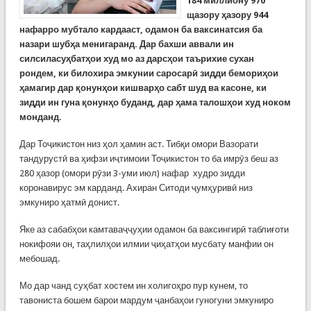
184 миллиону 970
щазору ҳазору 944
нафарро мубтало кардааст, одамон ба ваксинатсия ба
назари шубҳа менигаранд. Дар бахши аввали ин
силсиласуҳбатҳои худ мо аз дарсҳои таърихие сухан
рондем, ки билохира эмкунии саросарӣ зидди бемориҳои
ҳамагир дар қонунҳои кишварҳо сабт шуд ва касоне, ки
зидди ин гуна қонунҳо буданд, дар ҳама талошҳои худ ноком
монданд.
Дар Тоҷикистон низ ҳол ҳамин аст. Тибқи омори Вазорати
тандурустӣ ва ҳифзи иҷтимоии Тоҷикистон то ба имрӯз беш аз
280 ҳазор (омори рӯзи 3-уми июл) нафар худро зидди
коронавирус эм карданд. Ахиран Ситоди ҷумҳуривӣ низ
эмкуниро ҳатмӣ донист.
Яке аз сабабҳои камтаваҷҷуҳии одамон ба ваксингирӣ таблиғоти
нокифояи он, таҳлилҳои илмии ҷиҳатҳои мусбату манфии он
мебошад.
Мо дар чанд суҳбат хостем ин холигоҳро пур кунем, то
тавониста бошем барои мардум ҷанбаҳои гуногуни эмкуниро