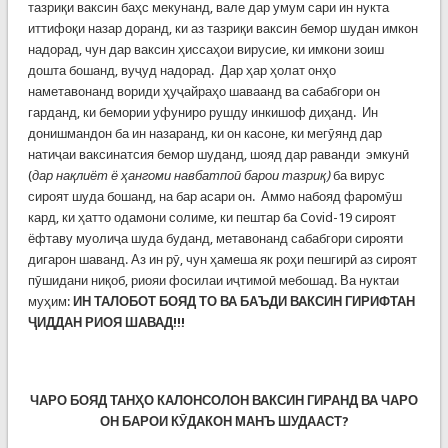
тазриқи ваксин баҳс мекунанд, вале дар умум сари ин нукта
иттифоқи назар доранд, ки аз тазриқи ваксин бемор шудан имкон
надорад, чун дар ваксин ҳиссаҳои вирусие, ки имкони зоиш
дошта бошанд, вуҷуд надорад. Дар ҳар ҳолат онҳо
наметавонанд вориди ҳуҷайраҳо шаваанд ва сабабгори он
гарданд, ки бемории уфуниро рушду инкишоф диҳанд. Ин
донишмандон ба ин назаранд, ки он касоне, ки мегӯянд дар
натиҷаи ваксинатсия бемор шуданд, шояд дар раванди эмкунӣ
(
дар нақлиёт ё ҳангоми навбатпоӣ барои тазриқ)
ба вирус
сироят шуда бошанд, на бар асари он. Аммо набояд фаромӯш
кард, ки ҳатто одамони солиме, ки пештар ба Covid-19 сироят
ёфтаву муолиҷа шуда буданд, метавонанд сабабгори сирояти
дигарон шаванд. Аз ин рӯ, чун ҳамеша як роҳи пешгирӣ аз сироят
пӯшидани ниқоб, риояи фосилаи иҷтимоӣ мебошад. Ва нуктаи
муҳим:
ИН ТАЛОБОТ БОЯД ТО ВА БАЪДИ ВАКСИН ГИРИФТАН
ҶИДДАН РИОЯ ШАВАД!!!
ЧАРО БОЯД ТАНҲО КАЛОНСОЛОН ВАКСИН ГИРАНД ВА ЧАРО
ОН БАРОИ КӮДАКОН МАНЪ ШУДААСТ?