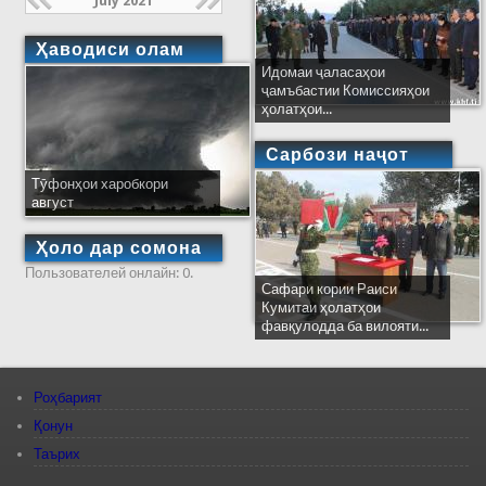
July 2021
Ҳаводиси олам
Идомаи ҷаласаҳои
ҷамъбастии Комиссияҳои
ҳолатҳои...
Сарбози наҷот
Тӯфонҳои харобкори
август
Ҳоло дар сомона
Пользователей онлайн: 0.
Сафари кории Раиси
Кумитаи ҳолатҳои
фавқулодда ба вилояти...
Роҳбарият
Қонун
Таърих