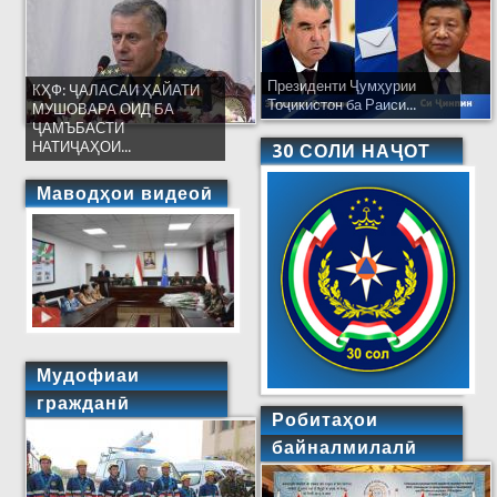
Президенти Ҷумҳурии
КҲФ: ҶАЛАСАИ ҲАЙАТИ
Тоҷикистон ба Раиси...
МУШОВАРА ОИД БА
ҶАМЪБАСТИ
НАТИҶАҲОИ...
30 СОЛИ НАҶОТ
Маводҳои видеоӣ
Мудофиаи
гражданӣ
Робитаҳои
байналмилалӣ