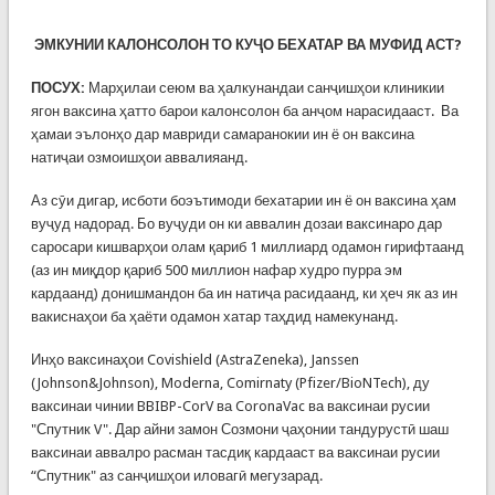
ЭМКУНИИ КАЛОНСОЛОН ТО КУҶО БЕХАТАР ВА МУФИД АСТ?
ПОСУХ:
Марҳилаи сеюм ва ҳалкунандаи санҷишҳои клиникии
ягон ваксина ҳатто барои калонсолон ба анҷом нарасидааст. Ва
ҳамаи эълонҳо дар мавриди самаранокии ин ё он ваксина
натиҷаи озмоишҳои аввалияанд.
Аз сӯи дигар, исботи боэътимоди бехатарии ин ё он ваксина ҳам
вуҷуд надорад. Бо вуҷуди он ки аввалин дозаи ваксинаро дар
саросари кишварҳои олам қариб 1 миллиард одамон гирифтаанд
(аз ин миқдор қариб 500 миллион нафар худро пурра эм
кардаанд) донишмандон ба ин натиҷа расидаанд, ки ҳеч як аз ин
вакиснаҳои ба ҳаёти одамон хатар таҳдид намекунанд.
Инҳо ваксинаҳои Covishield (AstraZeneka), Janssen
(Johnson&Johnson), Moderna, Comirnaty (Pfizer/BioNTech), ду
ваксинаи чинии BBIBP-CorV ва CoronaVac ва ваксинаи русии
"Спутник V". Дар айни замон Созмони ҷаҳонии тандурустӣ шаш
ваксинаи аввалро расман тасдиқ кардааст ва ваксинаи русии
“Спутник" аз санҷишҳои иловагӣ мегузарад.