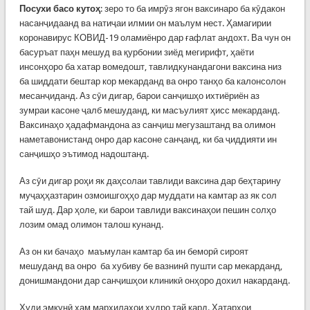
Посухи басо кутоҳ
: зеро то ба имрӯз ягон ваксинаро ба кӯдакон
насанҷидаанд ва натиҷаи илмии он маълум нест. Ҳамагирии
коронавирус КОВИД-19 оламиёнро дар ғафлат андохт. Ва чун он
басуръат паҳн мешуд ва қурбонии зиёд мегирифт, ҳаёти
инсонҳоро ба хатар вомедошт, тавлидкунандагони ваксина низ
ба шиддати бештар кор мекарданд ва онро танҳо ба калонсолон
месанҷиданд. Аз сӯи дигар, барои санҷишҳо ихтиёриён аз
зумраи касоне ҷалб мешуданд, ки масъулият ҳисс мекарданд.
Ваксинаҳо ҳадафмандона аз санҷиш мегузаштанд ва олимон
наметавонистанд онро дар касоне санҷанд, ки ба ҷиддияти ин
санҷишҳо эътимод надоштанд.
Аз сӯи дигар роҳи як даҳсолаи тавлиди ваксина дар беҳтарину
муҷаҳҳазтарин озмоишгоҳҳо дар муддати на камтар аз як сол
тай шуд. Дар ҳоле, ки барои тавлиди ваксинаҳои пешин солҳо
лозим омад олимон талош кунанд.
Аз он ки бачаҳо маъмулан камтар ба ин беморӣ сироят
мешуданд ва онро ба хубиву бе вазнинӣ пушти сар мекарданд,
донишмандони дар санҷишҳои клиникӣ онҳоро дохил накарданд.
Худи эмкунӣ ҳам марҳилаҳои худро тай кард. Хатарҳои