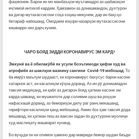
фаҳмонем. Барои ин мо манбаъҳои муътамадро аз шабакаҳои
иҷтимоӣ интихоб кардем. Ҳамзамон аз донишмандон, духтурон
ва дигар мутахассисони соҳа хоҳиш мекунем, дар ин баҳсҳо
бетараф набошанд. Омодаем изҳори назарҳои мутахассисони
кишварро низ дарҷ кунем.
ЧАРО БОЯД ЗИДДИ КОРОНАВИРУС ЭМ КАРД?
Эмкунӣ ва ё обилакӯбӣ як усули боэътимоди ҳифзи худ ва
атрофиён аз шаклҳои вазнину сангини Covid-19 мебошад
. То
ба имрӯз маълум шудааст, ки коронавирус бахусус барои касоне
хатарнок аст, ки касалиҳои кӯҳна доранд. Аз ин рӯ донишмадон
тавсия медиҳанд, ки қабл аз дигарон бояд ҳатман касоне эм
карда шаванд, ки мушкилоте дар солимии шуш ва роҳҳои
нафаскашӣ доранд, аз бемориҳои дилу раг ранҷ мекашанд,
гирифтори касалиҳои қанд мебошанд. Аммо боз ҳам тавсия дода
мешавад, ки ҳатман пеш аз ваксин задан бо духтурони муолиҷи
худ маслиҳату машварат кунанд.
Бо вуҷуди он ки олимон ҳамоно дар мавриди бемор шудан баъди