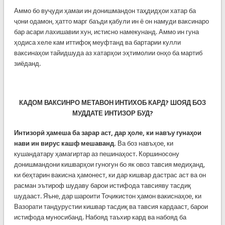
Аммо бо вуҷуди ҳамаи ин донишмандон таҳдидҳои хатар ба
ҷони одамон, ҳатто марг баъди қабули ин ё он намуди ваксинаро
бар асари лахишавии хун, истисно намекунанд. Аммо ин гуна
ҳодиса хеле кам иттифоқ меуфтанд ва бартарии кулли
ваксинаҳои тайидшуда аз хатарҳои эҳтимолии онҳо ба мартиб
зиёданд.
КАДОМ ВАКСИНРО МЕТАВОН ИНТИХОБ КАРД? ШОЯД БОЗ
МУДДАТЕ ИНТИЗОР БУД?
Интизорӣ ҳамеша ба зарар аст, дар ҳоле, ки навъу гунаҳои
нави ин вирус кашф мешаванд.
Ва боз навъҳое, ки
кушандатару ҳамагиртар аз пешинаҳост. Коршиносону
донишмандони кишварҳои гуногун бо як овоз тавсия медиҳанд,
ки беҳтарин вакисна ҳамонест, ки дар кишвар дастрас аст ва он
расман эътироф шудаву барои истифода тавсияву тасдиқ
шудааст. Яъне, дар шароити Тоҷикистон ҳамон вакиснаҳое, ки
Вазорати тандурустии кишвар тасдиқ ва тавсия кардааст, барои
истифода муносибанд. Набояд таъхир кард ва набояд ба