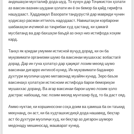
андешаҳои мухталиф дода шуд. То кунун дар Тоҷикистон ҳолати
аз ваксин вазнин шудани ҳолати ин ё он бемор ба қайд гирифта
нашудааст. Ҳаддиақал Вазорати тандурустӣ дар мавриди чунин
ҳодисаҳо расман иттилоъ надодааст. Навиштаҳои корбарони
шабакаҳои иҷтимоӣ аз таҷрибаи худ ҳастанд, ки ҳамагӣ
мусбатанд ва дар бахшҳои баъдӣ аз онҳо низ истифода хоҳем
кард.
Танҳо як қоидаи умумии истисноӣ вуҷуд дорад, ки он ба
муқовимати организми шумо ба ваксинаи мушаххас вобастагӣ
дорад. Дар ин гуна ҳолатҳо дар ҳақиқат лозим меояд шумо
ваксинаи дигарро интихоб кунед. Ин муқовимати баданиро
духтури муолиҷи шумо метавонад муайян кунад. Зеро баъзе
ваксинаҳо ҳолатҳои истисноии истифода барои бемориҳои
мушаххас доранд. Ва агар ваксинаи барои шумо лозим ҳоло
дастрас набошад, пас лозим меояд мунтазир буд, то ба даст ояд.
Аммо нуктае, ки коршиносони соҳа доим ва ҳамеша ба он таъкид
мекунанд, он аст, ки ба худташхисдиҳӣ дода нашавед, беҳтар
аст бо духтури муолиҷи худ, ки беҳтар аз дигарон шуморо
медонаду мешиносад, машварат кунед.