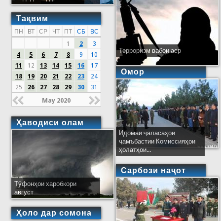
Тақвим
ПН
ВТ
СР
ЧТ
ПТ
СБ
ВС
1
2
3
Терроризм вабои аср
4
5
6
7
8
9
10
11
12
13
14
15
16
17
Омор
18
19
20
21
22
23
24
25
26
27
28
29
30
31
May 2020
Ҳаводиси олам
Идомаи ҷаласаҳои
ҷамъбастии Комиссияҳои
ҳолатҳои...
Сарбози наҷот
Тӯфонҳои харобкори
август
Ҳоло дар сомона