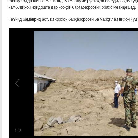
фавқулодда шинос мешавад, бо мардуми рустоҳои осебдида ҳамсуҳ
камбудиҳои ҷойдошта дар корҳои бартарафсозӣ чораҳо меандешад.
Таъкид бамаврид аст, ки корҳои барқарорсозӣ ба марҳилаи ниҳоӣ ху
1
/
8