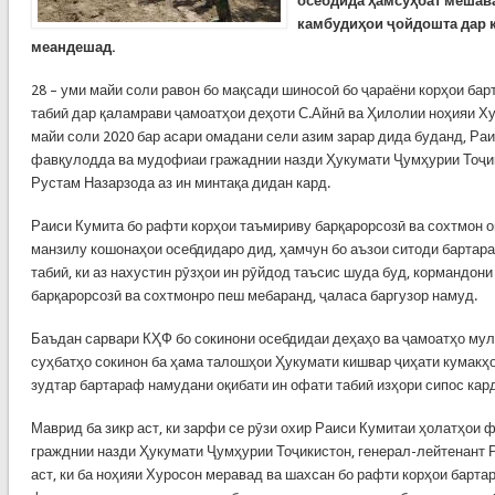
осебдида ҳамсуҳбат мешав
камбудиҳои ҷойдошта дар 
меандешад.
28 – уми майи соли равон бо мақсади шиносоӣ бо ҷараёни корҳои ба
табиӣ дар қаламрави ҷамоатҳои деҳоти С.Айнӣ ва Ҳилолии ноҳияи Ху
майи соли 2020 бар асари омадани сели азим зарар дида буданд, Ра
фавқулодда ва мудофиаи гражаднии назди Ҳукумати Ҷумҳурии Тоҷик
Рустам Назарзода аз ин минтақа дидан кард.
Раиси Кумита бо рафти корҳои таъмириву барқарорсозӣ ва сохтмон о
манзилу кошонаҳои осебдидаро дид, ҳамчун бо аъзои ситоди барта
табиӣ, ки аз нахустин рӯзҳои ин рӯйдод таъсис шуда буд, кормандони
барқарорсозӣ ва сохтмонро пеш мебаранд, ҷаласа баргузор намуд.
Баъдан сарвари КҲФ бо сокинони осебдидаи деҳаҳо ва ҷамоатҳо мул
суҳбатҳо сокинон ба ҳама талошҳои Ҳукумати кишвар ҷиҳати кумакҳо
зудтар бартараф намудани оқибати ин офати табиӣ изҳори сипос кар
Маврид ба зикр аст, ки зарфи се рӯзи охир Раиси Кумитаи ҳолатҳои
гражднии назди Ҳукумати Ҷумҳурии Тоҷикистон, генерал-лейтенант
аст, ки ба ноҳияи Хуросон меравад ва шахсан бо рафти корҳои барт