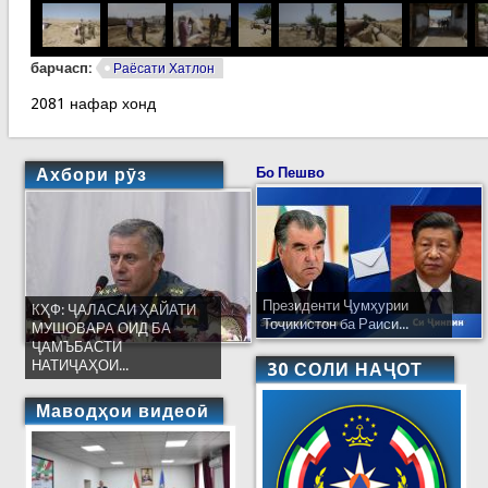
барчасп:
Раёсати Хатлон
2081 нафар хонд
Ахбори рӯз
Бо Пешво
Президенти Ҷумҳурии
КҲФ: ҶАЛАСАИ ҲАЙАТИ
Тоҷикистон ба Раиси...
МУШОВАРА ОИД БА
ҶАМЪБАСТИ
НАТИҶАҲОИ...
30 СОЛИ НАҶОТ
Маводҳои видеоӣ