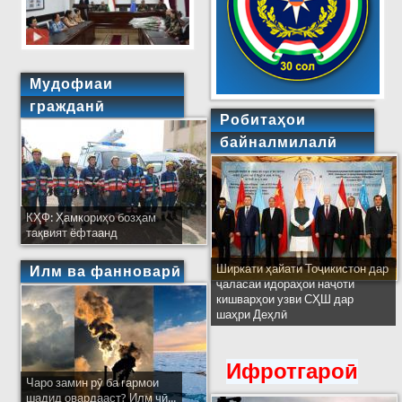
Мудофиаи
гражданӣ
Робитаҳои
байналмилалӣ
КҲФ: Ҳамкориҳо бозҳам
тақвият ёфтаанд
Ширкати ҳайати Тоҷикистон дар
Илм ва фанноварӣ
ҷаласаи идораҳои наҷоти
кишварҳои узви СҲШ дар
шаҳри Деҳлӣ
Ифротгароӣ
Чаро замин рӯ ба гармои
шадид овардааст? Илм чӣ...