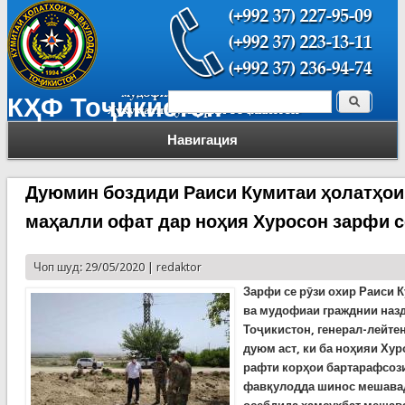
Поиск
КҲФ Тоҷикистон
Форма поиска
Навигация
Дуюмин боздиди Раиси Кумитаи ҳолатҳои
маҳалли офат дар ноҳия Хуросон зарфи с
Чоп шуд: 29/05/2020 |
redaktor
Зарфи се рӯзи охир Раиси 
ва мудофиаи гражднии наз
Тоҷикистон, генерал-лейте
дуюм аст, ки ба ноҳияи Ху
рафти корҳои бартарафсози
фавқулодда шинос мешавад