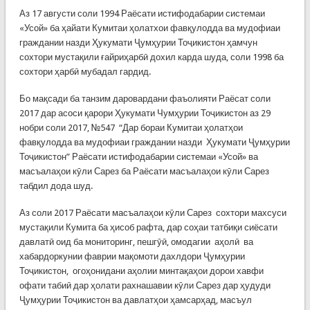
Аз 17 августи соли 1994 Раёсати истифодабарии системаи
«Усой» ба ҳайати Кумитаи ҳолатхои фавқулодда ва мудофиаи
граждании назди Ҳукумати Ҷумҳурии Тоҷикистон ҳамчун
сохтори мустақили ғайриҳарбӣ дохил карда шуда, соли 1998 ба
сохтори ҳарбӣ мубадал гардид.
Бо мақсади ба танзим даровардани фаъолияти Раёсат соли
2017 дар асоси қарори Ҳукумати Чумҳурии Тоҷикистон аз 29
нобри соли 2017, №547 “Дар бораи Кумитаи ҳолатҳои
фавқулодда ва мудофиаи граждании назди Ҳукумати Ҷумҳурии
Тоҷикистон” Раёсати истифодабарии системаи «Усой» ва
масъалаҳои кӯли Сарез ба Раёсати масъалаҳои кӯли Сарез
табдил дода шуд.
Аз соли 2017 Раёсати масъалаҳои кӯли Сарез сохтори махсуси
мустақили Кумита ба ҳисоб рафта, дар соҳаи татбиқи сиёсати
давлатӣ оид ба мониторинг, пешгӯӣ, омодагии аҳолӣ ва
хабардоркунии фаврии мақомоти дахлдори Ҷумҳурии
Тоҷикистон, огоҳонидани аҳолии минтақаҳои дорои хавфи
офати табиӣ дар ҳолати рахнашавии кӯли Сарез дар ҳудуди
Ҷумҳурии Тоҷикистон ва давлатҳои ҳамсарҳад, масъул