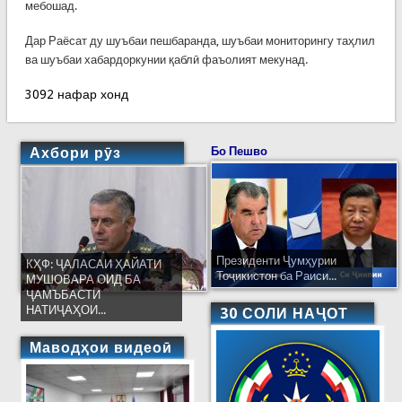
мебошад.
Дар Раёсат ду шуъбаи пешбаранда, шуъбаи мониторингу таҳлил
ва шуъбаи хабардоркунии қаблӣ фаъолият мекунад.
3092 нафар хонд
Ахбори рӯз
Бо Пешво
Президенти Ҷумҳурии
КҲФ: ҶАЛАСАИ ҲАЙАТИ
Тоҷикистон ба Раиси...
МУШОВАРА ОИД БА
ҶАМЪБАСТИ
НАТИҶАҲОИ...
30 СОЛИ НАҶОТ
Маводҳои видеоӣ