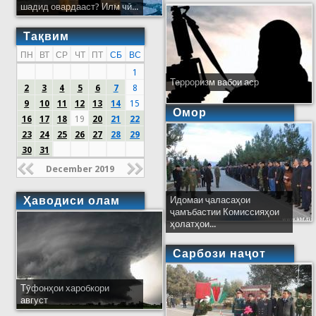
шадид овардааст? Илм чӣ...
Тақвим
ПН
ВТ
СР
ЧТ
ПТ
СБ
ВС
1
Терроризм вабои аср
2
3
4
5
6
7
8
9
10
11
12
13
14
15
Омор
16
17
18
19
20
21
22
23
24
25
26
27
28
29
30
31
December 2019
Ҳаводиси олам
Идомаи ҷаласаҳои
ҷамъбастии Комиссияҳои
ҳолатҳои...
Сарбози наҷот
Тӯфонҳои харобкори
август