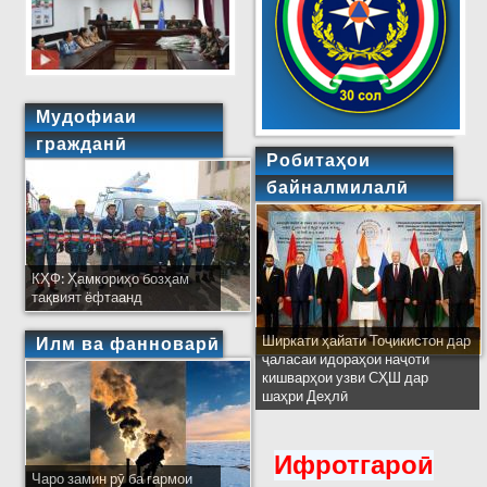
Мудофиаи
гражданӣ
Робитаҳои
байналмилалӣ
КҲФ: Ҳамкориҳо бозҳам
тақвият ёфтаанд
Ширкати ҳайати Тоҷикистон дар
Илм ва фанноварӣ
ҷаласаи идораҳои наҷоти
кишварҳои узви СҲШ дар
шаҳри Деҳлӣ
Ифротгароӣ
Чаро замин рӯ ба гармои