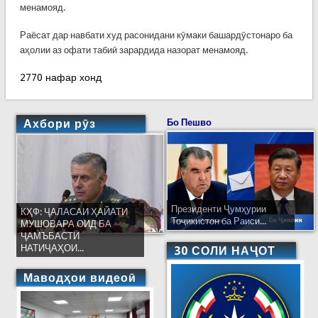
менамояд.
Раёсат дар навбати худ расонидани кӯмаки башардӯстонаро ба
аҳолии аз офати табиӣ зарардида назорат менамояд.
2770 нафар хонд
Ахбори рӯз
Бо Пешво
Президенти Ҷумҳурии
КҲФ: ҶАЛАСАИ ҲАЙАТИ
Тоҷикистон ба Раиси...
МУШОВАРА ОИД БА
ҶАМЪБАСТИ
НАТИҶАҲОИ...
30 СОЛИ НАҶОТ
Маводҳои видеоӣ