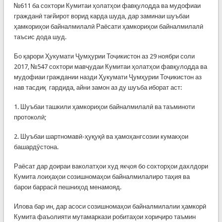
№611 ба сохтори Кумитаи ҳолатҳои фавқулодда ва мудофиаи
гражданӣ тағйирот ворид карда шуда, дар заминаи шуъбаи
ҳамкориҳои байналмилалӣ Раёсати ҳамкориҳои байналмилалӣ
таъсис дода шуд.
Бо қарори Ҳукумати Ҷумҳурии Тоҷикистон аз 29 ноябри соли
2017, №547 сохтори мавҷудаи Кумитаи ҳолатҳои фавқулодда ва
мудофиаи граждании назди Ҳукумати Ҷумҳурии Тоҷикистон аз
нав тасдиқ гардида, айни замон аз ду шуъба иборат аст:
1. Шуъбаи ташкили ҳамкориҳои байналмилалӣ ва таъминоти
протоколӣ;
2. Шуъбаи шартномавӣ-ҳуқуқӣ ва ҳамоҳангсозии кумакҳои
башардӯстона.
Раёсат дар доираи ваколатҳои худ якҷоя бо сохторҳои дахлдори
Кумита лоиҳаҳои созишномаҳои байналмилалиро таҳия ва
барои баррасӣ пешниҳод менамояд.
Илова бар ин, дар асоси созишномаҳои байналмилалии ҳамкорӣ
Кумита фаъолияти мутамаркази робитаҳои хориҷиро таъмин