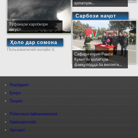
ҳолатҳои...
Сарбози наҷот
Тӯфонҳои харобкори
август
Ҳоло дар сомона
Пользователей онлайн: 0.
Сафари кории Раиси
Кумитаи ҳолатҳои
фавқулодда ба вилояти...
Роҳбарият
Қонун
Таърих
Робитаҳои байналмилалӣ
Ҳамоҳангсозӣ
Ҷасорат