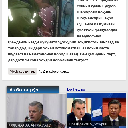
соати 23:51 дақиқа як
сокини кӯчаи Сӯҳроб
Шарифови ноҳияи
Шоҳмансури шаҳри
Душанбе ба Кумитаи
ҳолатҳои фавқулодда
ва мудофиаи
граждании назди Ҳукумати Ҷумҳурии Тоҷикистон занг зад ва
хабар дод, ки дари хонаи истиқоматиаш аз дохил баста
шудааст ва наметавонад ворид шавад. Вай ҳамчунин гуфт,
дар дохили хона хоҳари ноболиғаш танҳост.
Муфассалтар
о Наҷотдиҳандагон дари хонаеро боз карданд,
752 нафар хонд
ки дар дохили он як ноболиғ танҳо буд
Ахбори рӯз
Бо Пешво
Президенти Ҷумҳурии
КҲФ: ҶАЛАСАИ ҲАЙАТИ