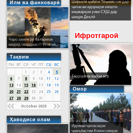
Ширкати ҳайати Тоҷикистон дар
Илм ва фанноварӣ
ҷаласаи идораҳои наҷоти
кишварҳои узви СҲШ дар
шаҳри Деҳлӣ
Ифротгароӣ
Чаро замин рӯ ба гармои
шадид овардааст? Илм чӣ...
Тақвим
ПН
ВТ
СР
ЧТ
ПТ
СБ
ВС
1
2
3
4
5
Терроризм вабои аср
6
7
8
9
10
11
12
13
14
15
16
17
18
19
Омор
20
21
22
23
24
25
26
27
28
29
30
31
October 2025
Ҳаводиси олам
Идомаи ҷаласаҳои
ҷамъбастии Комиссияҳои