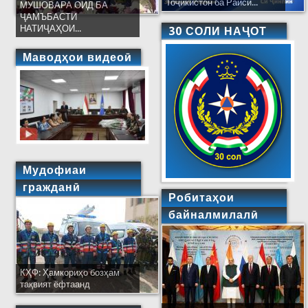
Тоҷикистон ба Раиси...
МУШОВАРА ОИД БА
ҶАМЪБАСТИ
НАТИҶАҲОИ...
30 СОЛИ НАҶОТ
Маводҳои видеоӣ
Мудофиаи
гражданӣ
Робитаҳои
байналмилалӣ
КҲФ: Ҳамкориҳо бозҳам
тақвият ёфтаанд