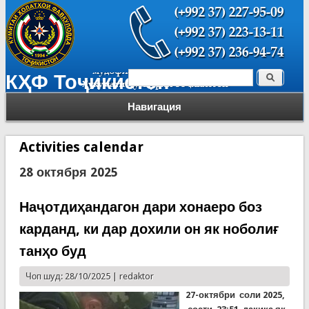
Поиск
КҲФ Тоҷикистон
Форма поиска
Навигация
Activities calendar
28 октября 2025
Наҷотдиҳандагон дари хонаеро боз
карданд, ки дар дохили он як ноболиғ
танҳо буд
Чоп шуд: 28/10/2025 |
redaktor
27-октябри соли 2025,